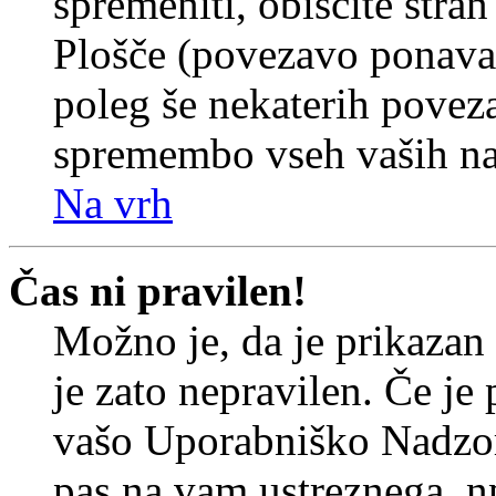
spremeniti, obiščite str
Plošče (povezavo ponavad
poleg še nekaterih povez
spremembo vseh vaših nas
Na vrh
Čas ni pravilen!
Možno je, da je prikazan
je zato nepravilen. Če je
vašo Uporabniško Nadzor
pas na vam ustreznega, n