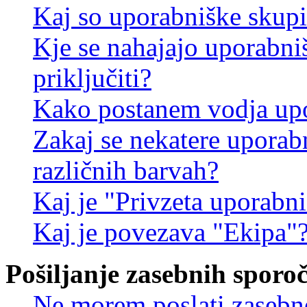
Kaj so uporabniške skup
Kje se nahajajo uporabni
priključiti?
Kako postanem vodja up
Zakaj se nekatere uporab
različnih barvah?
Kaj je "Privzeta uporabn
Kaj je povezava "Ekipa"
Pošiljanje zasebnih sporoč
Ne morem poslati zasebn