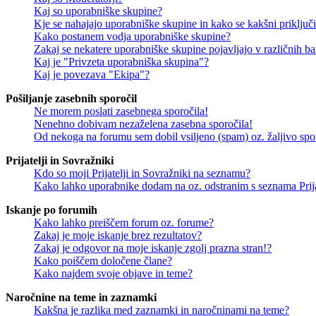
Kaj so uporabniške skupine?
Kje se nahajajo uporabniške skupine in kako se kakšni priključi
Kako postanem vodja uporabniške skupine?
Zakaj se nekatere uporabniške skupine pojavljajo v različnih b
Kaj je "Privzeta uporabniška skupina"?
Kaj je povezava "Ekipa"?
Pošiljanje zasebnih sporočil
Ne morem poslati zasebnega sporočila!
Nenehno dobivam nezaželena zasebna sporočila!
Od nekoga na forumu sem dobil vsiljeno (spam) oz. žaljivo spo
Prijatelji in Sovražniki
Kdo so moji Prijatelji in Sovražniki na seznamu?
Kako lahko uporabnike dodam na oz. odstranim s seznama Prija
Iskanje po forumih
Kako lahko preiščem forum oz. forume?
Zakaj je moje iskanje brez rezultatov?
Zakaj je odgovor na moje iskanje zgolj prazna stran!?
Kako poiščem določene člane?
Kako najdem svoje objave in teme?
Naročnine na teme in zaznamki
Kakšna je razlika med zaznamki in naročninami na teme?