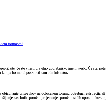
 s tem forumom?
epričajte, če ste vnesli pravilno uporabniško ime in geslo. Če ste, potem 
a kar pa bo moral poskrbeti sam administrator.
za objavljanje prispevkov na določenem forumu potrebna registracija al
 pošiljanje zasebnih sporočil, prejemanje sporočil ostalih uporabnikov, 