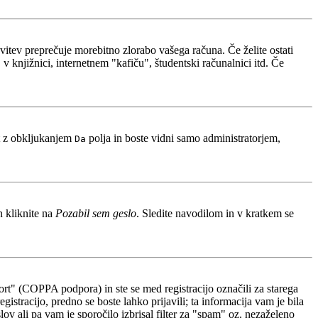
avitev preprečuje morebitno zlorabo vašega računa. Če želite ostati
 knjižnici, internetnem "kafiču", študentski računalnici itd. Če
t z obkljukanjem
polja in boste vidni samo administratorjem,
Da
n kliknite na
Pozabil sem geslo
. Sledite navodilom in v kratkem se
rt" (COPPA podpora) in ste se med registracijo označili za starega
gistracijo, predno se boste lahko prijavili; ta informacija vam je bila
slov ali pa vam je sporočilo izbrisal filter za "spam" oz. nezaželeno