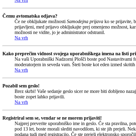
Na vrh
Čemu avtomatska odjava?
Če ne obkljukate možnosti
Samodejna prijava
ko se prijavite, 
prijavljeni, med prijavo obkljukajte prej omenjeno možnost, kar
možnosti ne vidite, jo je administrator odstranil.
Na vrh
Kako preprečim vidnost svojega uporabniškega imena na listi pri
Na vaši Uporabniški Nadzorni Plošči boste pod Nastavitvami 
moderatorjem in seveda vam. Šteti boste kot eden izmed skriti
Na vrh
Pozabil sem geslo!
Brez skrbi! Vaše sedanje geslo sicer ne more biti dobljeno nazaj
boste zopet lahko prijavili.
Na vrh
Registriral sem se, vendar se ne morem prijaviti!
Najprej preverite uporabniško ime in geslo. Če sta pravilna, p
pod 13 let, boste morali slediti navodilom, ki ste jih prejeli. Ne
podana tudi med registracijo. Če ste prejeli elektronsko sporočil