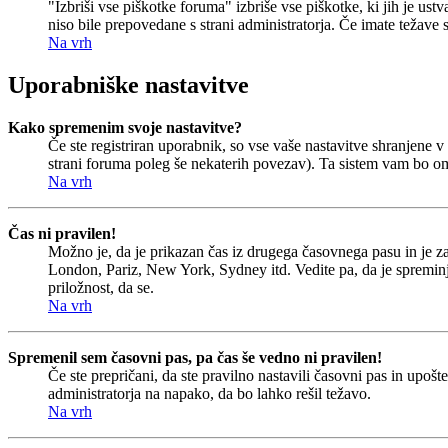
"Izbriši vse piškotke foruma" izbriše vse piškotke, ki jih je u
niso bile prepovedane s strani administratorja. Če imate težave
Na vrh
Uporabniške nastavitve
Kako spremenim svoje nastavitve?
Če ste registriran uporabnik, so vse vaše nastavitve shranjene
strani foruma poleg še nekaterih povezav). Ta sistem vam bo o
Na vrh
Čas ni pravilen!
Možno je, da je prikazan čas iz drugega časovnega pasu in je 
London, Pariz, New York, Sydney itd. Vedite pa, da je spreminjan
priložnost, da se.
Na vrh
Spremenil sem časovni pas, pa čas še vedno ni pravilen!
Če ste prepričani, da ste pravilno nastavili časovni pas in upoš
administratorja na napako, da bo lahko rešil težavo.
Na vrh