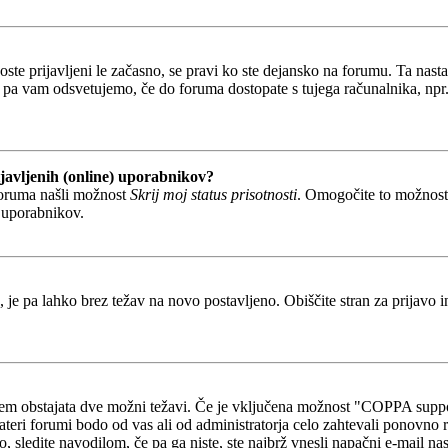
boste prijavljeni le začasno, se pravi ko ste dejansko na forumu. Ta nast
 pa vam odsvetujemo, če do foruma dostopate s tujega računalnika, npr. v
javljenih (online) uporabnikov?
foruma našli možnost
Skrij moj status prisotnosti
. Omogočite to možnos
h uporabnikov.
, je pa lahko brez težav na novo postavljeno. Obiščite stran za prijavo i
otem obstajata dve možni težavi. Če je vključena možnost "COPPA suppo
kateri forumi bodo od vas ali od administratorja celo zahtevali ponovno re
o, sledite navodilom, če pa ga niste, ste najbrž vnesli napačni e-mail na