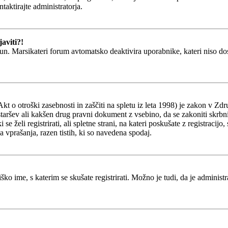
ntaktirajte administratorja.
aviti?!
un. Marsikateri forum avtomatsko deaktivira uporabnike, kateri niso dosti
o otroški zasebnosti in zaščiti na spletu iz leta 1998) je zakon v Zdru
staršev ali kakšen drug pravni dokument z vsebino, da se zakoniti skrb
ki se želi registrirati, ali spletne strani, na kateri poskušate z registr
a vprašanja, razen tistih, ki so navedena spodaj.
ško ime, s katerim se skušate registrirati. Možno je tudi, da je administ