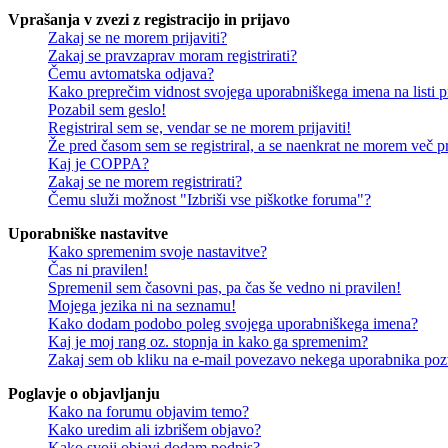
Vprašanja v zvezi z registracijo in prijavo
Zakaj se ne morem prijaviti?
Zakaj se pravzaprav moram registrirati?
Čemu avtomatska odjava?
Kako preprečim vidnost svojega uporabniškega imena na listi pr
Pozabil sem geslo!
Registriral sem se, vendar se ne morem prijaviti!
Že pred časom sem se registriral, a se naenkrat ne morem več pri
Kaj je COPPA?
Zakaj se ne morem registrirati?
Čemu služi možnost "Izbriši vse piškotke foruma"?
Uporabniške nastavitve
Kako spremenim svoje nastavitve?
Čas ni pravilen!
Spremenil sem časovni pas, pa čas še vedno ni pravilen!
Mojega jezika ni na seznamu!
Kako dodam podobo poleg svojega uporabniškega imena?
Kaj je moj rang oz. stopnja in kako ga spremenim?
Zakaj sem ob kliku na e-mail povezavo nekega uporabnika pozv
Poglavje o objavljanju
Kako na forumu objavim temo?
Kako uredim ali izbrišem objavo?
Kako svoji objavi dodam podpis?