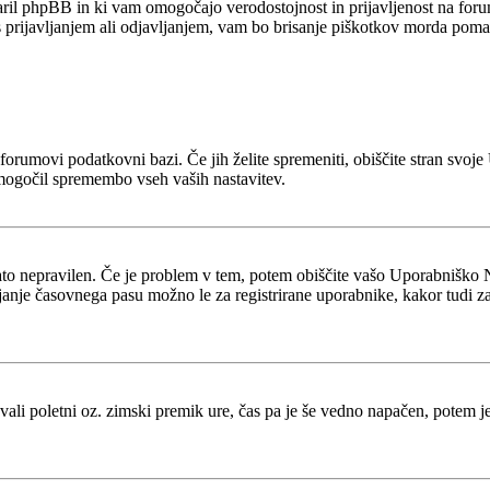
stvaril phpBB in ki vam omogočajo verodostojnost in prijavljenost na fo
 s prijavljanjem ali odjavljanjem, vam bo brisanje piškotkov morda poma
 v forumovi podatkovni bazi. Če jih želite spremeniti, obiščite stran s
mogočil spremembo vseh vaših nastavitev.
zato nepravilen. Če je problem v tem, potem obiščite vašo Uporabniško 
je časovnega pasu možno le za registrirane uporabnike, kakor tudi za več
tevali poletni oz. zimski premik ure, čas pa je še vedno napačen, potem 