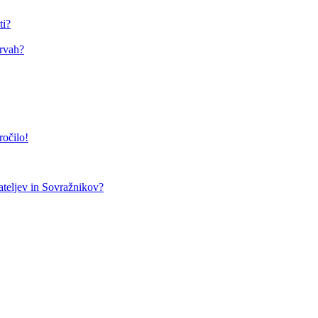
ti?
arvah?
ročilo!
teljev in Sovražnikov?