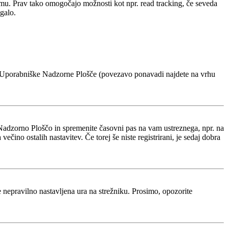
rumu. Prav tako omogočajo možnosti kot npr. read tracking, če seveda
galo.
voje Uporabniške Nadzorne Plošče (povezavo ponavadi najdete na vrhu
Nadzorno Ploščo in spremenite časovni pas na vam ustreznega, npr. na
ino ostalih nastavitev. Če torej še niste registrirani, je sedaj dobra
je nepravilno nastavljena ura na strežniku. Prosimo, opozorite