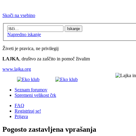
Skoči na vsebino
Napredno iskanje
Živeti je pravica, ne privilegij
LAJKA
, društvo za zaščito in pomoč živalim
www.lajka.org
Seznam forumov
Spremeni velikost črk
FAQ
Registriraj se!
Prijava
Pogosto zastavljena vprašanja