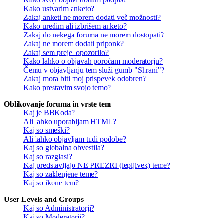
Kako ustvarim anketo?
Zakaj anketi ne morem dodati več možnosti?
Kako uredim ali izbrišem anketo?
Zakaj do nekega foruma ne morem dostopati?
Zakaj ne morem dodati priponk?
Zakaj sem prejel opozorilo?
Kako lahko o objavah poročam moderatorju?
Čemu v objavljanju tem služi gumb "Shrani"?
Zakaj mora biti moj prispevek odobren?
Kako prestavim svojo temo?
Oblikovanje foruma in vrste tem
Kaj je BBKoda?
Ali lahko uporabljam HTML?
Kaj so smeški?
Ali lahko objavljam tudi podobe?
Kaj so globalna obvestila?
Kaj so razglasi?
Kaj predstavljajo NE PREZRI (lepljivek) teme?
Kaj so zaklenjene teme?
Kaj so ikone tem?
User Levels and Groups
Kaj so Administratorji?
Kaj so Moderatorji?