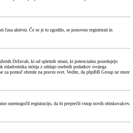
 časa aktivni. Če se je to zgodilo, se ponovno registrirati in
ženih Državah, ki od spletnih strani, ki potencialno posedujejo
nik mladostnika strinja z oddajo osebnih podatkov svojega
acijo, se za pomoč obrnite na pravni svet. Vedite, da phpBB Group ne more
rator onemogočil registracijo, da bi preprečil vstop novih obiskovalcev.