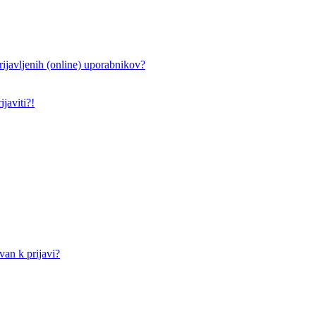
ijavljenih (online) uporabnikov?
javiti?!
an k prijavi?