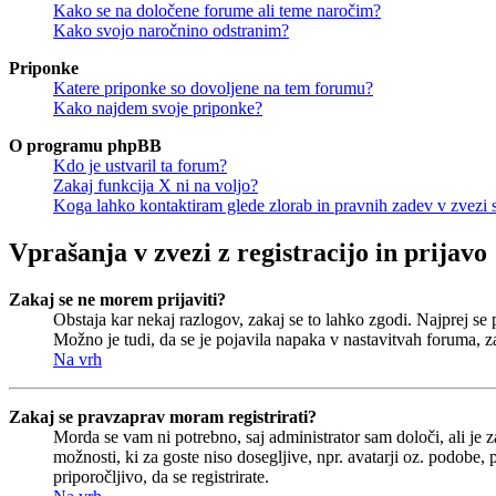
Kako se na določene forume ali teme naročim?
Kako svojo naročnino odstranim?
Priponke
Katere priponke so dovoljene na tem forumu?
Kako najdem svoje priponke?
O programu phpBB
Kdo je ustvaril ta forum?
Zakaj funkcija X ni na voljo?
Koga lahko kontaktiram glede zlorab in pravnih zadev v zvezi
Vprašanja v zvezi z registracijo in prijavo
Zakaj se ne morem prijaviti?
Obstaja kar nekaj razlogov, zakaj se to lahko zgodi. Najprej se pr
Možno je tudi, da se je pojavila napaka v nastavitvah foruma, z
Na vrh
Zakaj se pravzaprav moram registrirati?
Morda se vam ni potrebno, saj administrator sam določi, ali je 
možnosti, ki za goste niso dosegljive, npr. avatarji oz. podobe,
priporočljivo, da se registrirate.