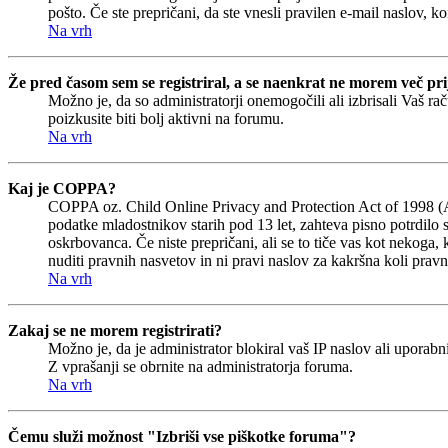
pošto. Če ste prepričani, da ste vnesli pravilen e-mail naslov, ko
Na vrh
Že pred časom sem se registriral, a se naenkrat ne morem več prij
Možno je, da so administratorji onemogočili ali izbrisali Vaš rač
poizkusite biti bolj aktivni na forumu.
Na vrh
Kaj je COPPA?
COPPA oz. Child Online Privacy and Protection Act of 1998 (Akt 
podatke mladostnikov starih pod 13 let, zahteva pisno potrdilo 
oskrbovanca. Če niste prepričani, ali se to tiče vas kot nekoga, 
nuditi pravnih nasvetov in ni pravi naslov za kakršna koli pravn
Na vrh
Zakaj se ne morem registrirati?
Možno je, da je administrator blokiral vaš IP naslov ali uporabni
Z vprašanji se obrnite na administratorja foruma.
Na vrh
Čemu služi možnost "Izbriši vse piškotke foruma"?