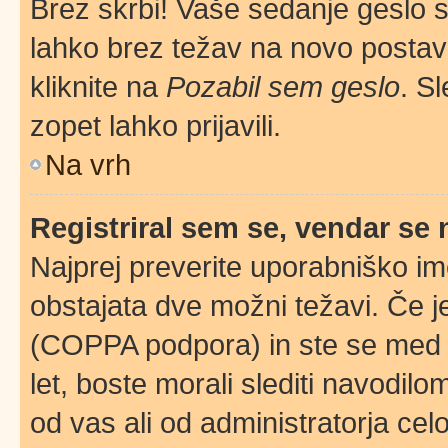
Brez skrbi! Vaše sedanje geslo si
lahko brez težav na novo postavlj
kliknite na
Pozabil sem geslo
. S
zopet lahko prijavili.
Na vrh
Registriral sem se, vendar se 
Najprej preverite uporabniško im
obstajata dve možni težavi. Če 
(COPPA podpora) in ste se med r
let, boste morali slediti navodilom
od vas ali od administratorja cel