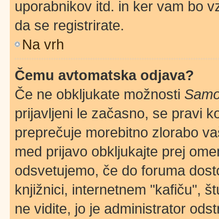
uporabnikov itd. in ker vam bo vz
da se registrirate.
Na vrh
Čemu avtomatska odjava?
Če ne obkljukate možnosti
Samod
prijavljeni le začasno, se pravi 
preprečuje morebitno zlorabo vaše
med prijavo obkljukajte prej om
odsvetujemo, če do foruma dostop
knjižnici, internetnem "kafiču", š
ne vidite, jo je administrator odstr