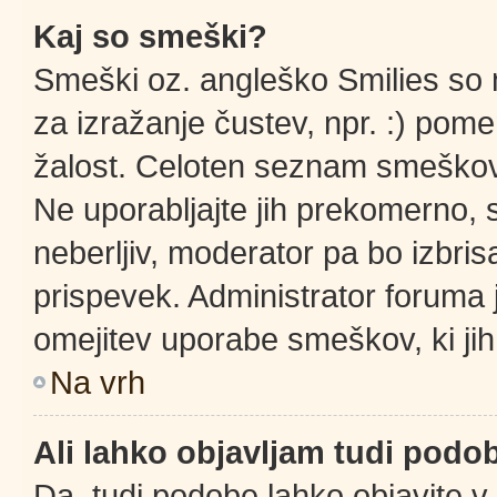
Kaj so smeški?
Smeški oz. angleško Smilies so m
za izražanje čustev, npr. :) pom
žalost. Celoten seznam smeškov 
Ne uporabljajte jih prekomerno, 
neberljiv, moderator pa bo izbris
prispevek. Administrator foruma 
omejitev uporabe smeškov, ki jih
Na vrh
Ali lahko objavljam tudi podo
Da, tudi podobe lahko objavite v 