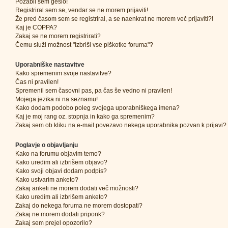
Pozabil sem geslo!
Registriral sem se, vendar se ne morem prijaviti!
Že pred časom sem se registriral, a se naenkrat ne morem več prijaviti?!
Kaj je COPPA?
Zakaj se ne morem registrirati?
Čemu služi možnost "Izbriši vse piškotke foruma"?
Uporabniške nastavitve
Kako spremenim svoje nastavitve?
Čas ni pravilen!
Spremenil sem časovni pas, pa čas še vedno ni pravilen!
Mojega jezika ni na seznamu!
Kako dodam podobo poleg svojega uporabniškega imena?
Kaj je moj rang oz. stopnja in kako ga spremenim?
Zakaj sem ob kliku na e-mail povezavo nekega uporabnika pozvan k prijavi?
Poglavje o objavljanju
Kako na forumu objavim temo?
Kako uredim ali izbrišem objavo?
Kako svoji objavi dodam podpis?
Kako ustvarim anketo?
Zakaj anketi ne morem dodati več možnosti?
Kako uredim ali izbrišem anketo?
Zakaj do nekega foruma ne morem dostopati?
Zakaj ne morem dodati priponk?
Zakaj sem prejel opozorilo?