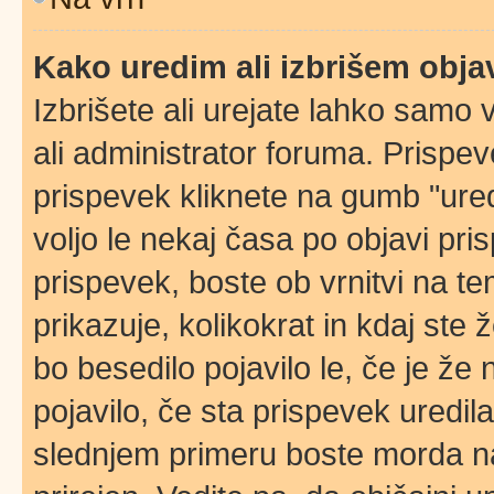
Kako uredim ali izbrišem obj
Izbrišete ali urejate lahko samo
ali administrator foruma. Prispe
prispevek kliknete na gumb "ured
voljo le nekaj časa po objavi pr
prispevek, boste ob vrnitvi na t
prikazuje, kolikokrat in kdaj ste 
bo besedilo pojavilo le, če je ž
pojavilo, če sta prispevek uredil
slednjem primeru boste morda naš