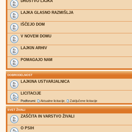
DRUŠTVO LAJKA
LAJKA GLASNO RAZMIŠLJA
IŠČEJO DOM
V NOVEM DOMU
LAJKIN ARHIV
POMAGAJO NAM
DOBRODELNOST
LAJKINA USTVARJALNICA
LICITACIJE
Podforumi:
Aktualne licitacije
,
Zaključene licitacije
SVET ŽIVALI
ZAŠČITA IN VARSTVO ŽIVALI
O PSIH