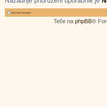
Nazadnje pridruženi uporabnik je
N
Seznam forumov
Teče na
phpBB
® For