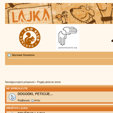
Seznam forumov
Neodgovorjeni prispevki
•
Poglej aktivne teme
NE SPREGLEJTE
DOGODKI, PETICIJE...
Podforum:
Arhiv
DRUŠTVO LAJKA