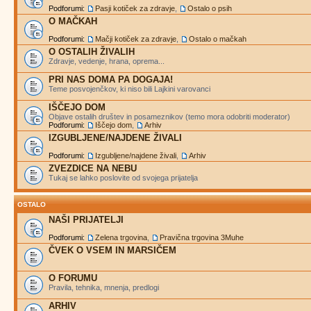
Podforumi:
Pasji kotiček za zdravje
,
Ostalo o psih
O MAČKAH
Podforumi:
Mačji kotiček za zdravje
,
Ostalo o mačkah
O OSTALIH ŽIVALIH
Zdravje, vedenje, hrana, oprema...
PRI NAS DOMA PA DOGAJA!
Teme posvojenčkov, ki niso bili Lajkini varovanci
IŠČEJO DOM
Objave ostalih društev in posameznikov (temo mora odobriti moderator)
Podforumi:
Iščejo dom
,
Arhiv
IZGUBLJENE/NAJDENE ŽIVALI
Podforumi:
Izgubljene/najdene živali
,
Arhiv
ZVEZDICE NA NEBU
Tukaj se lahko poslovite od svojega prijatelja
OSTALO
NAŠI PRIJATELJI
Podforumi:
Zelena trgovina
,
Pravična trgovina 3Muhe
ČVEK O VSEM IN MARSIČEM
O FORUMU
Pravila, tehnika, mnenja, predlogi
ARHIV