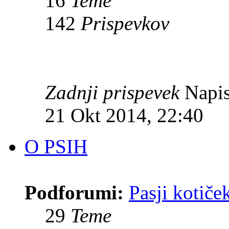
16
Teme
142
Prispevkov
Zadnji prispevek
Napis
21 Okt 2014, 22:40
O PSIH
Podforumi:
Pasji kotiče
29
Teme