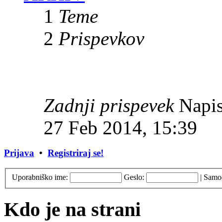
1
Teme
2
Prispevkov
Zadnji prispevek
Napis
27 Feb 2014, 15:39
Prijava
•
Registriraj se!
Uporabniško ime:
Geslo:
|
Samod
Kdo je na strani