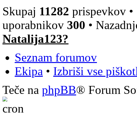
Skupaj
11282
prispevkov •
uporabnikov
300
• Nazadnje
Natalija123?
Seznam forumov
Ekipa
•
Izbriši vse piško
Teče na
phpBB
® Forum So