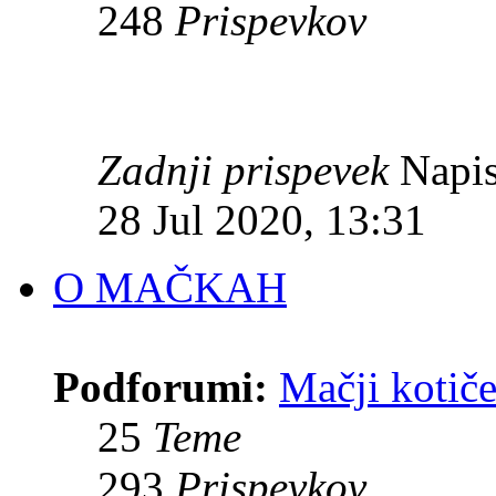
248
Prispevkov
Zadnji prispevek
Napis
28 Jul 2020, 13:31
O MAČKAH
Podforumi:
Mačji kotiče
25
Teme
293
Prispevkov