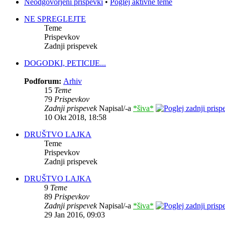
Neodgovorjeni prispevki
•
Poglej aktivne teme
NE SPREGLEJTE
Teme
Prispevkov
Zadnji prispevek
DOGODKI, PETICIJE...
Podforum:
Arhiv
15
Teme
79
Prispevkov
Zadnji prispevek
Napisal/-a
*šiva*
10 Okt 2018, 18:58
DRUŠTVO LAJKA
Teme
Prispevkov
Zadnji prispevek
DRUŠTVO LAJKA
9
Teme
89
Prispevkov
Zadnji prispevek
Napisal/-a
*šiva*
29 Jan 2016, 09:03