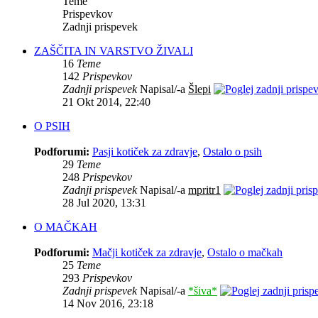
Teme
Prispevkov
Zadnji prispevek
ZAŠČITA IN VARSTVO ŽIVALI
16
Teme
142
Prispevkov
Zadnji prispevek
Napisal/-a
Šlepi
21 Okt 2014, 22:40
O PSIH
Podforumi:
Pasji kotiček za zdravje
,
Ostalo o psih
29
Teme
248
Prispevkov
Zadnji prispevek
Napisal/-a
mpritr1
28 Jul 2020, 13:31
O MAČKAH
Podforumi:
Mačji kotiček za zdravje
,
Ostalo o mačkah
25
Teme
293
Prispevkov
Zadnji prispevek
Napisal/-a
*šiva*
14 Nov 2016, 23:18