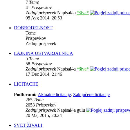
7
Teme
41
Prispevkov
Zadnji prispevek
Napisal/-a
*šiva*
05 Avg 2014, 20:53
DOBRODELNOST
Teme
Prispevkov
Zadnji prispevek
LAJKINA USTVARJALNICA
5
Teme
58
Prispevkov
Zadnji prispevek
Napisal/-a
*šiva*
17 Dec 2014, 21:46
LICITACIJE
Podforumi:
Aktualne licitacije
,
Zaključene licitacije
265
Teme
2053
Prispevkov
Zadnji prispevek
Napisal/-a
gulu
20 Maj 2015, 20:24
SVET ŽIVALI