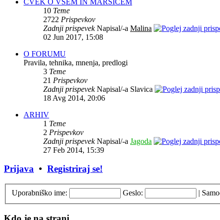
ČVEK O VSEM IN MARSIČEM
10
Teme
2722
Prispevkov
Zadnji prispevek
Napisal/-a
Malina
02 Jun 2017, 15:08
O FORUMU
Pravila, tehnika, mnenja, predlogi
3
Teme
21
Prispevkov
Zadnji prispevek
Napisal/-a Slavica
18 Avg 2014, 20:06
ARHIV
1
Teme
2
Prispevkov
Zadnji prispevek
Napisal/-a
Jagoda
27 Feb 2014, 15:39
Prijava
•
Registriraj se!
Uporabniško ime:
Geslo:
|
Samod
Kdo je na strani