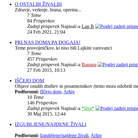
O OSTALIH ŽIVALIH
Zdravje, vedenje, hrana, oprema...
7
Teme
84
Prispevkov
Zadnji prispevek
Napisal/-a
Lan B
24 Feb 2021, 21:04
PRI NAS DOMA PA DOGAJA!
Teme posvojenčkov, ki niso bili Lajkini varovanci
7
Teme
457
Prispevkov
Zadnji prispevek
Napisal/-a
Banana
27 Feb 2015, 10:13
IŠČEJO DOM
Objave ostalih društev in posameznikov (temo mora odobriti m
Podforumi:
Iščejo dom
,
Arhiv
10
Teme
146
Prispevkov
Zadnji prispevek
Napisal/-a
*šiva*
30 Maj 2015, 12:44
IZGUBLJENE/NAJDENE ŽIVALI
Podforumi:
Izgubljene/najdene živali
,
Arhiv