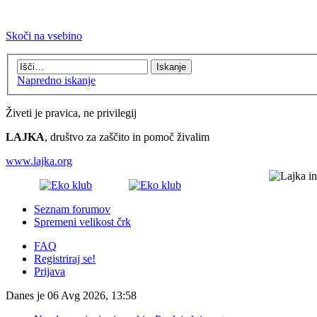
Skoči na vsebino
Napredno iskanje
Živeti je pravica, ne privilegij
LAJKA
, društvo za zaščito in pomoč živalim
www.lajka.org
Seznam forumov
Spremeni velikost črk
FAQ
Registriraj se!
Prijava
Danes je 06 Avg 2026, 13:58