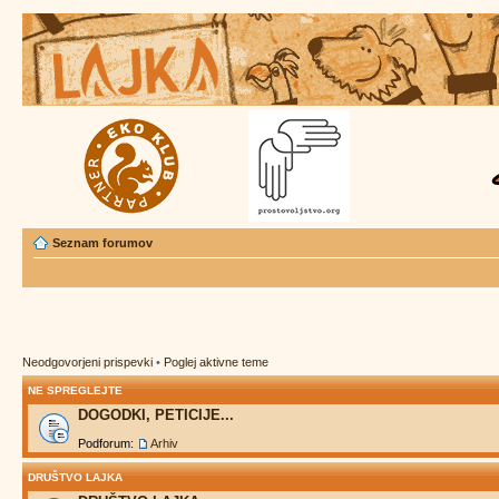
Seznam forumov
Neodgovorjeni prispevki
•
Poglej aktivne teme
NE SPREGLEJTE
DOGODKI, PETICIJE...
Podforum:
Arhiv
DRUŠTVO LAJKA