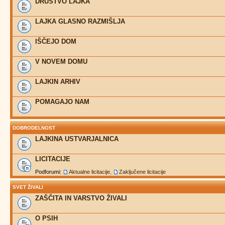
DRUŠTVO LAJKA
LAJKA GLASNO RAZMIŠLJA
IŠČEJO DOM
V NOVEM DOMU
LAJKIN ARHIV
POMAGAJO NAM
DOBRODELNOST
LAJKINA USTVARJALNICA
LICITACIJE
Podforumi:
Aktualne licitacije
,
Zaključene licitacije
SVET ŽIVALI
ZAŠČITA IN VARSTVO ŽIVALI
O PSIH