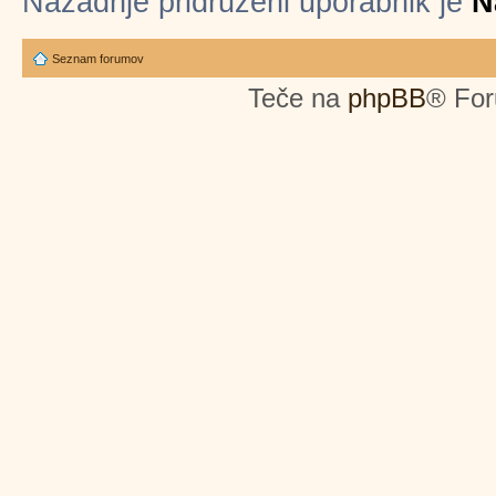
Nazadnje pridruženi uporabnik je
N
Seznam forumov
Teče na
phpBB
® For