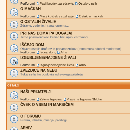
Podforumi:
Pasji kotiček za zdravje
,
Ostalo o psih
O MAČKAH
Podforumi:
Mačji kotiček za zdravje
,
Ostalo o mačkah
O OSTALIH ŽIVALIH
Zdravje, vedenje, hrana, oprema...
PRI NAS DOMA PA DOGAJA!
Teme posvojenčkov, ki niso bili Lajkini varovanci
IŠČEJO DOM
Objave ostalih društev in posameznikov (temo mora odobriti moderator)
Podforumi:
Iščejo dom
,
Arhiv
IZGUBLJENE/NAJDENE ŽIVALI
Podforumi:
Izgubljene/najdene živali
,
Arhiv
ZVEZDICE NA NEBU
Tukaj se lahko poslovite od svojega prijatelja
OSTALO
NAŠI PRIJATELJI
Podforumi:
Zelena trgovina
,
Pravična trgovina 3Muhe
ČVEK O VSEM IN MARSIČEM
O FORUMU
Pravila, tehnika, mnenja, predlogi
ARHIV