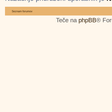
Seznam forumov
Teče na
phpBB
® For