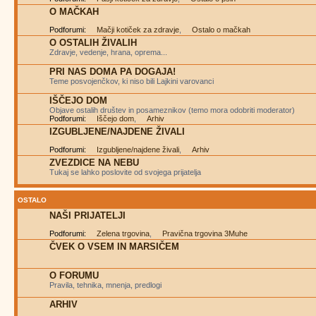
O MAČKAH
Podforumi:
Mačji kotiček za zdravje
,
Ostalo o mačkah
O OSTALIH ŽIVALIH
Zdravje, vedenje, hrana, oprema...
PRI NAS DOMA PA DOGAJA!
Teme posvojenčkov, ki niso bili Lajkini varovanci
IŠČEJO DOM
Objave ostalih društev in posameznikov (temo mora odobriti moderator)
Podforumi:
Iščejo dom
,
Arhiv
IZGUBLJENE/NAJDENE ŽIVALI
Podforumi:
Izgubljene/najdene živali
,
Arhiv
ZVEZDICE NA NEBU
Tukaj se lahko poslovite od svojega prijatelja
OSTALO
NAŠI PRIJATELJI
Podforumi:
Zelena trgovina
,
Pravična trgovina 3Muhe
ČVEK O VSEM IN MARSIČEM
O FORUMU
Pravila, tehnika, mnenja, predlogi
ARHIV