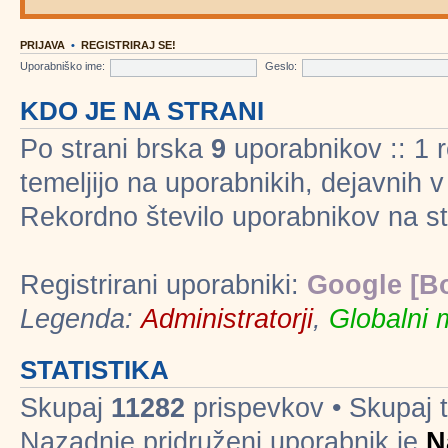
PRIJAVA
•
REGISTRIRAJ SE!
Uporabniško ime:
Geslo:
KDO JE NA STRANI
Po strani brska
9
uporabnikov :: 1 re
temeljijo na uporabnikih, dejavnih 
Rekordno število uporabnikov na st
Registrirani uporabniki:
Google [Bo
Legenda:
Administratorji
,
Globalni 
STATISTIKA
Skupaj
11282
prispevkov • Skupaj
Nazadnje pridruženi uporabnik je
N