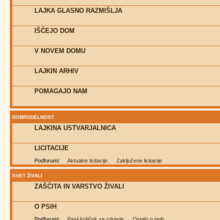
LAJKA GLASNO RAZMIŠLJA
IŠČEJO DOM
V NOVEM DOMU
LAJKIN ARHIV
POMAGAJO NAM
DOBRODELNOST
LAJKINA USTVARJALNICA
LICITACIJE
Podforumi:
Aktualne licitacije
,
Zaključene licitacije
SVET ŽIVALI
ZAŠČITA IN VARSTVO ŽIVALI
O PSIH
Podforumi:
Pasji kotiček za zdravje
,
Ostalo o psih