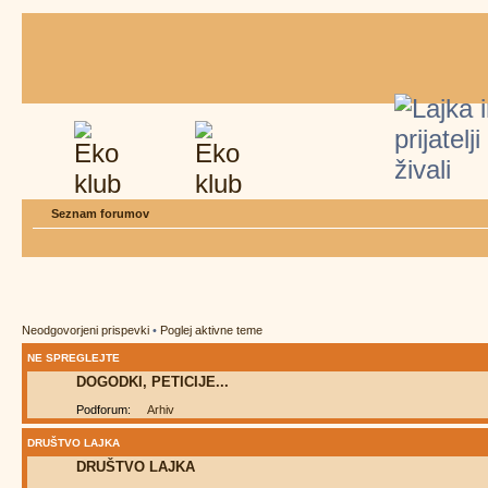
Seznam forumov
Neodgovorjeni prispevki
•
Poglej aktivne teme
NE SPREGLEJTE
DOGODKI, PETICIJE...
Podforum:
Arhiv
DRUŠTVO LAJKA
DRUŠTVO LAJKA