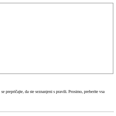
e prepričajte, da ste seznanjeni s pravili. Prosimo, preberite vsa