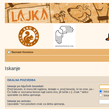
Seznam forumov
Iskanje
ISKALNA POIZVEDBA
Iskanje po ključnih besedah:
Pred besedo, ki mora biti najdena, dodajte
+
, pred besedo, ki ne sme, pa
-
.
Iska
Če želite iz seznama besed najti samo eno, jih ločite z
|
. Znak * lahko
uporabite za delna ujemanja.
Iskan
Iskanje po avtorju:
Uporabite * kot poseben znak za delna ujemanja.