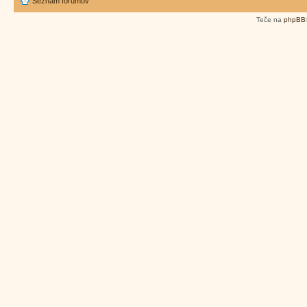
Seznam forumov
Teče na
phpBB