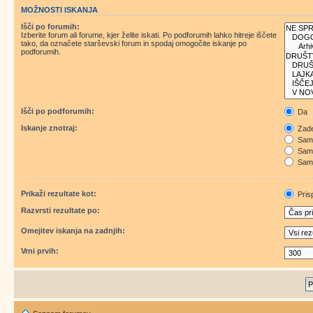
MOŽNOSTI ISKANJA
Išči po forumih:
Izberite forum ali forume, kjer želite iskati. Po podforumih lahko hitreje iščete
tako, da označete starševski forum in spodaj omogočite iskanje po
podforumih.
Išči po podforumih:
Da
Iskanje znotraj:
Zade
Samo
Samo
Samo
Prikaži rezultate kot:
Pris
Razvrsti rezultate po:
Omejitev iskanja na zadnjih:
Vrni prvih: