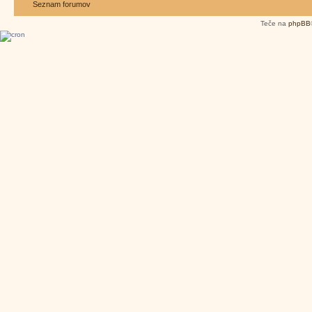
Seznam forumov
Teče na
phpBB