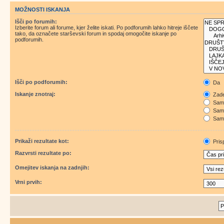
MOŽNOSTI ISKANJA
Išči po forumih:
Izberite forum ali forume, kjer želite iskati. Po podforumih lahko hitreje iščete
tako, da označete starševski forum in spodaj omogočite iskanje po
podforumih.
Išči po podforumih:
Da
Iskanje znotraj:
Zade
Samo
Samo
Samo
Prikaži rezultate kot:
Pris
Razvrsti rezultate po:
Omejitev iskanja na zadnjih:
Vrni prvih: