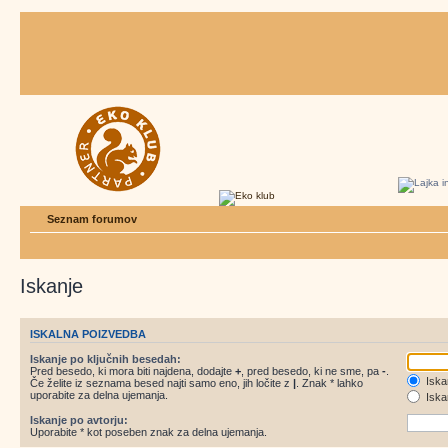
Seznam forumov
Iskanje
ISKALNA POIZVEDBA
Iskanje po ključnih besedah:
Pred besedo, ki mora biti najdena, dodajte
+
, pred besedo, ki ne sme, pa
-
.
Iska
Če želite iz seznama besed najti samo eno, jih ločite z
|
. Znak * lahko
uporabite za delna ujemanja.
Iskan
Iskanje po avtorju:
Uporabite * kot poseben znak za delna ujemanja.