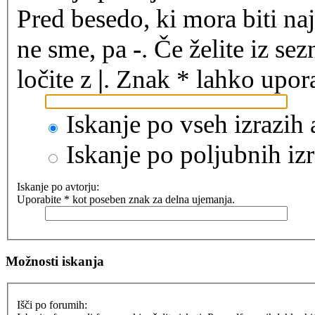
Pred besedo, ki mora biti na
ne sme, pa
-
. Če želite iz se
ločite z
|
. Znak * lahko upora
Iskanje po vseh izrazih
Iskanje po poljubnih izr
Iskanje po avtorju:
Uporabite * kot poseben znak za delna ujemanja.
Možnosti iskanja
Išči po forumih: