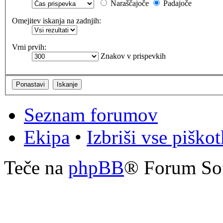
Naraščajoče
Padajoče
Omejitev iskanja na zadnjih:
Vrni prvih:
Znakov v prispevkih
Seznam forumov
Ekipa
•
Izbriši vse piško
Teče na
phpBB
® Forum So