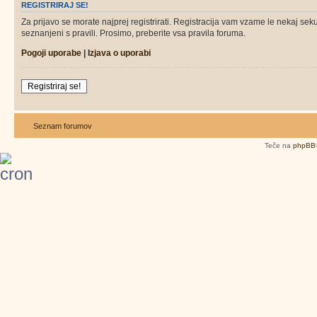
REGISTRIRAJ SE!
Za prijavo se morate najprej registrirati. Registracija vam vzame le nekaj sek
seznanjeni s pravili. Prosimo, preberite vsa pravila foruma.
Pogoji uporabe
|
Izjava o uporabi
Registriraj se!
Seznam forumov
Teče na
phpBB