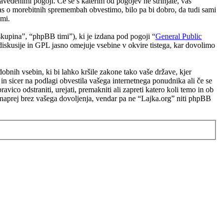
navedenimi pogoji. Če se s katerim od pogojev ne strinjate, vas
as o morebitnih spremembah obvestimo, bilo pa bi dobro, da tudi sami
ami.
upina”, “phpBB timi”), ki je izdana pod pogoji “
General Public
skusije in GPL jasno omejuje vsebine v okvire tistega, kar dovolimo
odobnih vsebin, ki bi lahko kršile zakone tako vaše države, kjer
 sicer na podlagi obvestila vašega internetnega ponudnika ali če se
vico odstraniti, urejati, premakniti ali zapreti katero koli temo in ob
e naprej brez vašega dovoljenja, vendar pa ne “Lajka.org” niti phpBB