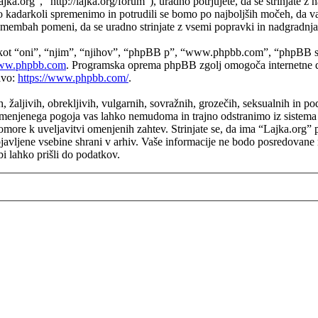
.org”, “http://lajka.org/forum”), uradno potrjujete, da se strinjate z 
o kadarkoli spremenimo in potrudili se bomo po najboljših močeh, da v
emembah pomeni, da se uradno strinjate z vsemi popravki in nadgradnj
 kot “oni”, “njim”, “njihov”, “phpBB p”, “www.phpbb.com”, “phpBB sk
w.phpbb.com
. Programska oprema phpBB zgolj omogoča internetne di
avo:
https://www.phpbb.com/
.
h, žaljivih, obrekljivih, vulgarnih, sovražnih, grozečih, seksualnih in p
menjenega pogoja vas lahko nemudoma in trajno odstranimo iz sistema in
ore k uveljavitvi omenjenih zahtev. Strinjate se, da ima “Lajka.org” pra
objavljene vsebine shrani v arhiv. Vaše informacije ne bodo posredovan
i lahko prišli do podatkov.