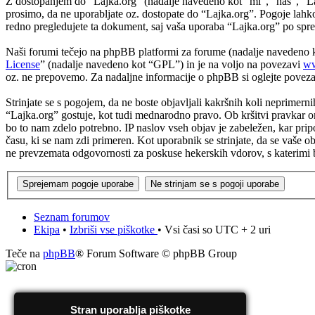
Z dostopanjem do “Lajka.org” (nadalje navedeno kot “mi”, “naš”, “Lajka
prosimo, da ne uporabljate oz. dostopate do “Lajka.org”. Pogoje lahk
redno pregledujete ta dokument, saj vaša uporaba “Lajka.org” po spr
Naši forumi tečejo na phpBB platformi za forume (nadalje navedeno
License
” (nadalje navedeno kot “GPL”) in je na voljo na povezavi
ww
oz. ne prepovemo. Za nadaljne informacije o phpBB si oglejte povez
Strinjate se s pogojem, da ne boste objavljali kakršnih koli neprimerni
“Lajka.org” gostuje, kot tudi mednarodno pravo. Ob kršitvi pravkar o
bo to nam zdelo potrebno. IP naslov vseh objav je zabeležen, kar pripom
času, ki se nam zdi primeren. Kot uporabnik se strinjate, da se vaše 
ne prevzemata odgovornosti za poskuse hekerskih vdorov, s katerimi b
Seznam forumov
Ekipa
•
Izbriši vse piškotke
• Vsi časi so UTC + 2 uri
Teče na
phpBB
® Forum Software © phpBB Group
Stran uporablja piškotke