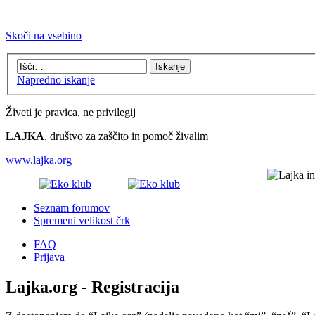
Skoči na vsebino
Napredno iskanje
Živeti je pravica, ne privilegij
LAJKA
, društvo za zaščito in pomoč živalim
www.lajka.org
Seznam forumov
Spremeni velikost črk
FAQ
Prijava
Lajka.org - Registracija