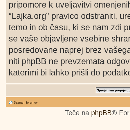
pripomore k uveljavitvi omenjenih
“Lajka.org” pravico odstraniti, ure
temo in ob času, ki se nam zdi p
se vaše objavljene vsebine shran
posredovane naprej brez vašega 
niti phpBB ne prevzemata odgov
katerimi bi lahko prišli do podatk
Seznam forumov
Teče na
phpBB
® For