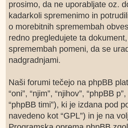
prosimo, da ne uporabljate oz. d
kadarkoli spremenimo in potrudi
o morebitnih spremembah obvesti
redno pregledujete ta dokument,
spremembah pomeni, da se uradno
nadgradnjami.
Naši forumi tečejo na phpBB pla
“oni”, “njim”, “njihov”, “phpBB 
“phpBB timi”), ki je izdana pod po
navedeno kot “GPL”) in je na vo
Programska oprema phpBB zgolj 