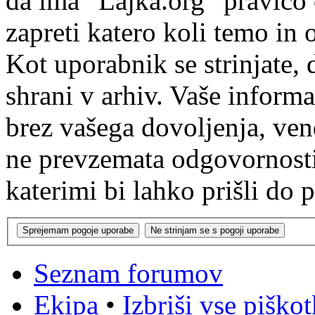
da ima “Lajka.org” pravico o
zapreti katero koli temo in 
Kot uporabnik se strinjate, 
shrani v arhiv. Vaše inform
brez vašega dovoljenja, ven
ne prevzemata odgovornosti
katerimi bi lahko prišli do 
Seznam forumov
Ekipa
•
Izbriši vse piško