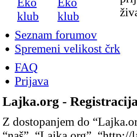
Seznam forumov
Spremeni velikost črk
FAQ
Prijava
Lajka.org - Registracij
Z dostopanjem do “Lajka.or
“naš”, “Lajka.org”, “http://