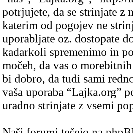
potrjujete, da se strinjate z
katerim od pogojev ne strin
uporabljate oz. dostopate d
kadarkoli spremenimo in po
močeh, da vas o morebitni
bi dobro, da tudi sami redn
vaša uporaba “Lajka.org” 
uradno strinjate z vsemi po
Naši forumi tečejo na phpB