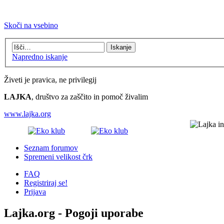
Skoči na vsebino
Napredno iskanje
Živeti je pravica, ne privilegij
LAJKA
, društvo za zaščito in pomoč živalim
www.lajka.org
Seznam forumov
Spremeni velikost črk
FAQ
Registriraj se!
Prijava
Lajka.org - Pogoji uporabe