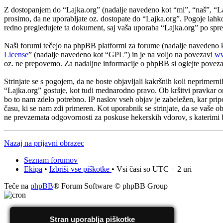
Z dostopanjem do “Lajka.org” (nadalje navedeno kot “mi”, “naš”, “Lajka
prosimo, da ne uporabljate oz. dostopate do “Lajka.org”. Pogoje lahk
redno pregledujete ta dokument, saj vaša uporaba “Lajka.org” po spr
Naši forumi tečejo na phpBB platformi za forume (nadalje navedeno
License
” (nadalje navedeno kot “GPL”) in je na voljo na povezavi
ww
oz. ne prepovemo. Za nadaljne informacije o phpBB si oglejte povez
Strinjate se s pogojem, da ne boste objavljali kakršnih koli neprimerni
“Lajka.org” gostuje, kot tudi mednarodno pravo. Ob kršitvi pravkar o
bo to nam zdelo potrebno. IP naslov vseh objav je zabeležen, kar pripom
času, ki se nam zdi primeren. Kot uporabnik se strinjate, da se vaše 
ne prevzemata odgovornosti za poskuse hekerskih vdorov, s katerimi b
Nazaj na prijavni obrazec
Seznam forumov
Ekipa
•
Izbriši vse piškotke
• Vsi časi so UTC + 2 uri
Teče na
phpBB
® Forum Software © phpBB Group
Stran uporablja piškotke