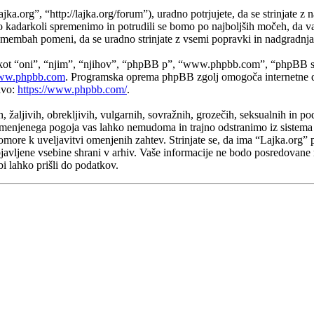
.org”, “http://lajka.org/forum”), uradno potrjujete, da se strinjate z 
o kadarkoli spremenimo in potrudili se bomo po najboljših močeh, da v
emembah pomeni, da se uradno strinjate z vsemi popravki in nadgradnj
 kot “oni”, “njim”, “njihov”, “phpBB p”, “www.phpbb.com”, “phpBB sk
w.phpbb.com
. Programska oprema phpBB zgolj omogoča internetne di
avo:
https://www.phpbb.com/
.
h, žaljivih, obrekljivih, vulgarnih, sovražnih, grozečih, seksualnih in p
menjenega pogoja vas lahko nemudoma in trajno odstranimo iz sistema in
ore k uveljavitvi omenjenih zahtev. Strinjate se, da ima “Lajka.org” pra
objavljene vsebine shrani v arhiv. Vaše informacije ne bodo posredovan
i lahko prišli do podatkov.