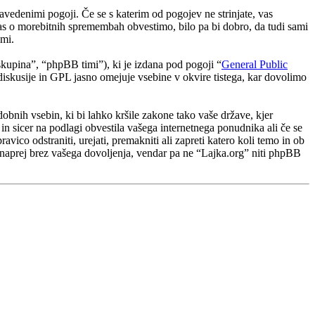
navedenimi pogoji. Če se s katerim od pogojev ne strinjate, vas
as o morebitnih spremembah obvestimo, bilo pa bi dobro, da tudi sami
ami.
upina”, “phpBB timi”), ki je izdana pod pogoji “
General Public
skusije in GPL jasno omejuje vsebine v okvire tistega, kar dovolimo
odobnih vsebin, ki bi lahko kršile zakone tako vaše države, kjer
 sicer na podlagi obvestila vašega internetnega ponudnika ali če se
vico odstraniti, urejati, premakniti ali zapreti katero koli temo in ob
e naprej brez vašega dovoljenja, vendar pa ne “Lajka.org” niti phpBB