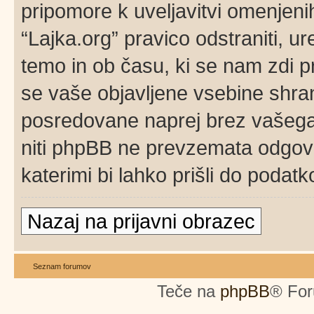
pripomore k uveljavitvi omenjenih
“Lajka.org” pravico odstraniti, ure
temo in ob času, ki se nam zdi p
se vaše objavljene vsebine shran
posredovane naprej brez vašega 
niti phpBB ne prevzemata odgov
katerimi bi lahko prišli do podatk
Nazaj na prijavni obrazec
Seznam forumov
Teče na
phpBB
® For