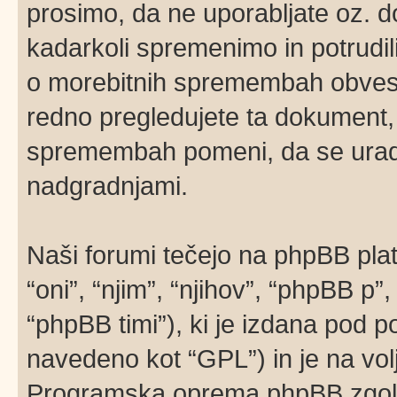
prosimo, da ne uporabljate oz. d
kadarkoli spremenimo in potrudi
o morebitnih spremembah obvesti
redno pregledujete ta dokument,
spremembah pomeni, da se uradno
nadgradnjami.
Naši forumi tečejo na phpBB pla
“oni”, “njim”, “njihov”, “phpBB 
“phpBB timi”), ki je izdana pod po
navedeno kot “GPL”) in je na vo
Programska oprema phpBB zgolj 