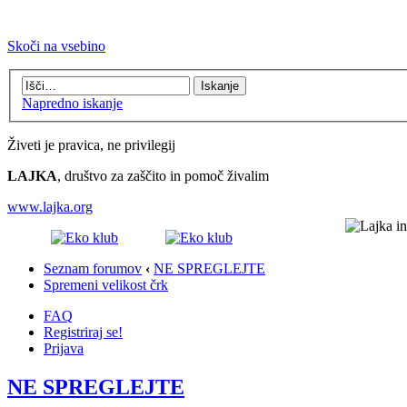
Skoči na vsebino
Napredno iskanje
Živeti je pravica, ne privilegij
LAJKA
, društvo za zaščito in pomoč živalim
www.lajka.org
Seznam forumov
‹
NE SPREGLEJTE
Spremeni velikost črk
FAQ
Registriraj se!
Prijava
NE SPREGLEJTE