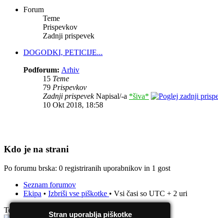
Forum
Teme
Prispevkov
Zadnji prispevek
DOGODKI, PETICIJE...
Podforum:
Arhiv
15
Teme
79
Prispevkov
Zadnji prispevek
Napisal/-a
*šiva*
10 Okt 2018, 18:58
Kdo je na strani
Po forumu brska: 0 registriranih uporabnikov in 1 gost
Seznam forumov
Ekipa
•
Izbriši vse piškotke
• Vsi časi so UTC + 2 uri
Teče na
phpBB
® Forum Software © phpBB Group
Stran uporablja piškotke