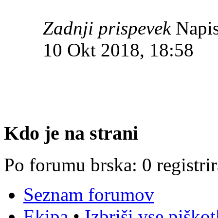
Zadnji prispevek
Napis
10 Okt 2018, 18:58
Kdo je na strani
Po forumu brska: 0 registri
Seznam forumov
Ekipa
•
Izbriši vse piško