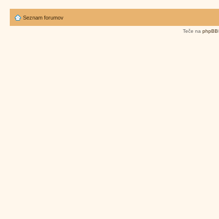
Seznam forumov
Teče na
phpBB