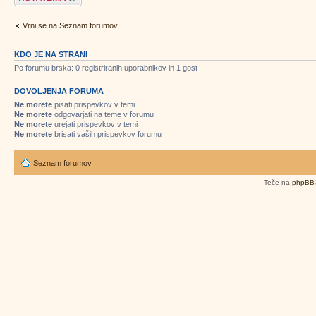
Vrni se na Seznam forumov
KDO JE NA STRANI
Po forumu brska: 0 registriranih uporabnikov in 1 gost
DOVOLJENJA FORUMA
Ne morete
pisati prispevkov v temi
Ne morete
odgovarjati na teme v forumu
Ne morete
urejati prispevkov v temi
Ne morete
brisati vaših prispevkov forumu
Seznam forumov
Teče na
phpBB