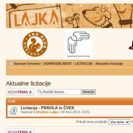
Seznam forumov
‹
DOBRODELNOST
‹
LICITACIJE
‹
Aktualne licitacije
Aktualne licitacije
Napiši novo temo
TEME
Licitacije - PRAVILA in ČVEK
Napisal/-a
Društvo Lajka
» 30 Nov 2013, 15:01
Prikaži teme prejšnjih:
R
Napiši novo temo