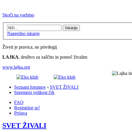
Skoči na vsebino
Napredno iskanje
Živeti je pravica, ne privilegij
LAJKA
, društvo za zaščito in pomoč živalim
www.lajka.org
Seznam forumov
‹
SVET ŽIVALI
Spremeni velikost črk
FAQ
Registriraj se!
Prijava
SVET ŽIVALI