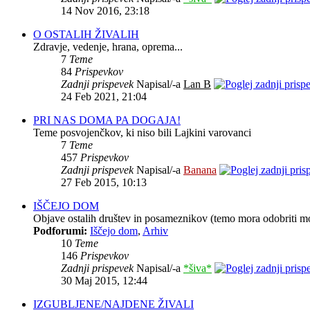
14 Nov 2016, 23:18
O OSTALIH ŽIVALIH
Zdravje, vedenje, hrana, oprema...
7
Teme
84
Prispevkov
Zadnji prispevek
Napisal/-a
Lan B
24 Feb 2021, 21:04
PRI NAS DOMA PA DOGAJA!
Teme posvojenčkov, ki niso bili Lajkini varovanci
7
Teme
457
Prispevkov
Zadnji prispevek
Napisal/-a
Banana
27 Feb 2015, 10:13
IŠČEJO DOM
Objave ostalih društev in posameznikov (temo mora odobriti m
Podforumi:
Iščejo dom
,
Arhiv
10
Teme
146
Prispevkov
Zadnji prispevek
Napisal/-a
*šiva*
30 Maj 2015, 12:44
IZGUBLJENE/NAJDENE ŽIVALI