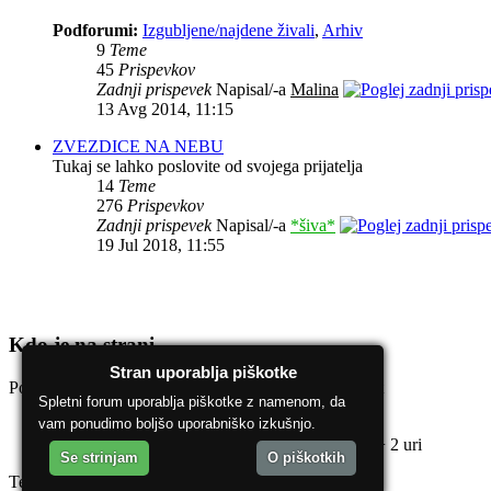
Podforumi:
Izgubljene/najdene živali
,
Arhiv
9
Teme
45
Prispevkov
Zadnji prispevek
Napisal/-a
Malina
13 Avg 2014, 11:15
ZVEZDICE NA NEBU
Tukaj se lahko poslovite od svojega prijatelja
14
Teme
276
Prispevkov
Zadnji prispevek
Napisal/-a
*šiva*
19 Jul 2018, 11:55
Kdo je na strani
Stran uporablja piškotke
Po forumu brska: 0 registriranih uporabnikov in 1 gost
Spletni forum uporablja piškotke z namenom, da
Seznam forumov
vam ponudimo boljšo uporabniško izkušnjo.
Ekipa
•
Izbriši vse piškotke
• Vsi časi so UTC + 2 uri
Se strinjam
O piškotkih
Teče na
phpBB
® Forum Software © phpBB Group