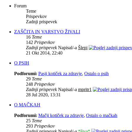
Forum
Teme
Prispevkov
Zadnji prispevek
ZAŠČITA IN VARSTVO ŽIVALI
16
Teme
142
Prispevkov
Zadnji prispevek
Napisal/-a
Šlepi
21 Okt 2014, 22:40
O PSIH
Podforumi:
Pasji kotiček za zdravje
,
Ostalo o psih
29
Teme
248
Prispevkov
Zadnji prispevek
Napisal/-a
mpritr1
28 Jul 2020, 13:31
O MAČKAH
Podforumi:
Mačji kotiček za zdravje
,
Ostalo o mačkah
25
Teme
293
Prispevkov
Zadnji prispevek
Napisal/-a
*šiva*