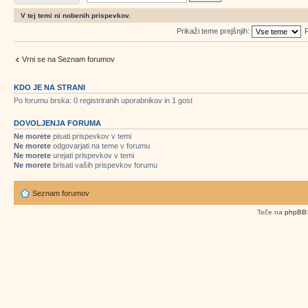
V tej temi ni nobenih prispevkov.
Prikaži teme prejšnjih:
R
Vrni se na Seznam forumov
KDO JE NA STRANI
Po forumu brska: 0 registriranih uporabnikov in 1 gost
DOVOLJENJA FORUMA
Ne morete
pisati prispevkov v temi
Ne morete
odgovarjati na teme v forumu
Ne morete
urejati prispevkov v temi
Ne morete
brisati vaših prispevkov forumu
Seznam forumov
Teče na
phpBB