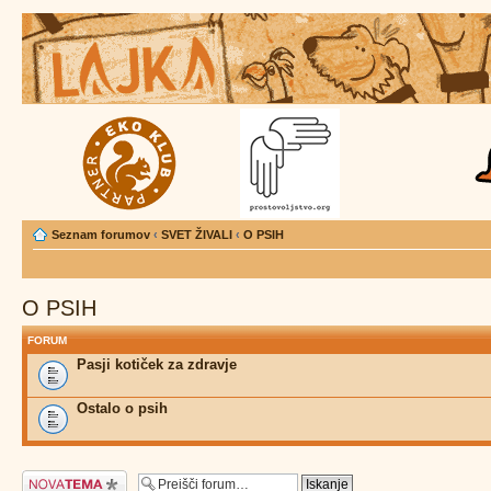
Seznam forumov
‹
SVET ŽIVALI
‹
O PSIH
O PSIH
FORUM
Pasji kotiček za zdravje
Ostalo o psih
Napiši novo temo