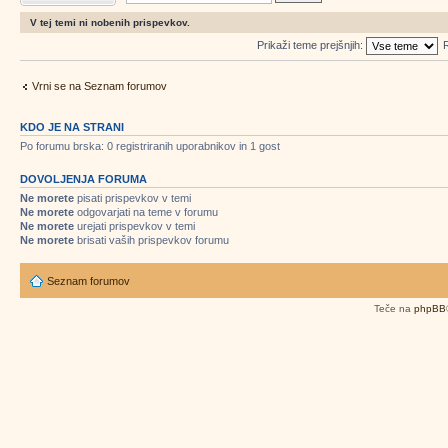
V tej temi ni nobenih prispevkov.
Prikaži teme prejšnjih:
R
Vrni se na Seznam forumov
KDO JE NA STRANI
Po forumu brska: 0 registriranih uporabnikov in 1 gost
DOVOLJENJA FORUMA
Ne morete
pisati prispevkov v temi
Ne morete
odgovarjati na teme v forumu
Ne morete
urejati prispevkov v temi
Ne morete
brisati vaših prispevkov forumu
Seznam forumov
Teče na
phpBB