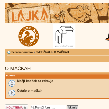
Seznam forumov
‹
SVET ŽIVALI
‹
O MAČKAH
O MAČKAH
FORUM
Mačji kotiček za zdravje
Ostalo o mačkah
Napiši novo temo