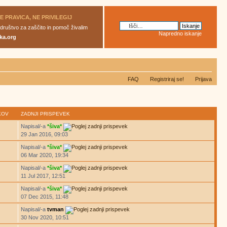
JE PRAVICA, NE PRIVILEGIJ
 društvo za zaščito in pomoč živalim
Napredno iskanje
ka.org
FAQ
Registriraj se!
Prijava
KOV
ZADNJI PRISPEVEK
Napisal/-a
*šiva*
29 Jan 2016, 09:03
Napisal/-a
*šiva*
06 Mar 2020, 19:34
Napisal/-a
*šiva*
11 Jul 2017, 12:51
Napisal/-a
*šiva*
07 Dec 2015, 11:48
Napisal/-a
tvman
30 Nov 2020, 10:51