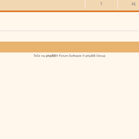
7
41
Teče na
phpBB
® Forum Software © phpBB Group