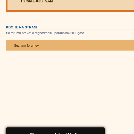
POMAGAJO NAM
KDO JE NA STRANI
Po forumu brska: 0 registriranih uporabnikov in 1 gost
Seznam forumov