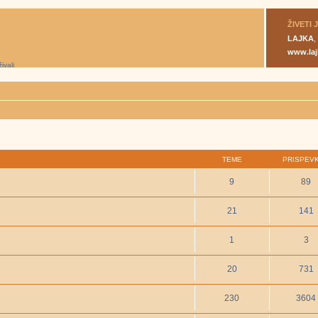
ŽIVETI 
LAJKA
,
www.laj
TEME
PRISPEV
9
89
21
141
1
3
20
731
230
3604