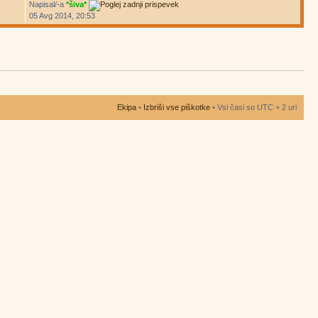
Napisal/-a
*šiva*
05 Avg 2014, 20:53
Ekipa
•
Izbriši vse piškotke
• Vsi časi so UTC + 2 uri