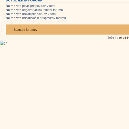
DOVOLJENJA FORUMA
Ne morete
pisati prispevkov v temi
Ne morete
odgovarjati na teme v forumu
Ne morete
urejati prispevkov v temi
Ne morete
brisati vaših prispevkov forumu
Seznam forumov
Teče na
phpBB