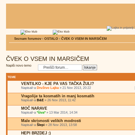
Seznam forumov
‹
OSTALO
‹
ČVEK O VSEM IN MARSIČEM
ČVEK O VSEM IN MARSIČEM
Napiši novo temo
TEME
VENTILKO - KJE PA VAS TAČKA ŽULI?
Napisal/-a
Društvo Lajka
» 21 Nov 2013, 20:22
Vragolije ta kosmatih in manj kosmatih
Napisal/-a
B&E
» 26 Nov 2013, 11:42
MOČ NARAVE
Napisal/-a
*šiva*
» 13 Mar 2014, 14:34
Male skrivnosti velikih modrosti
Napisal/-a
Šlepi
» 28 Nov 2013, 13:58
HEPI BRZDEJ :)