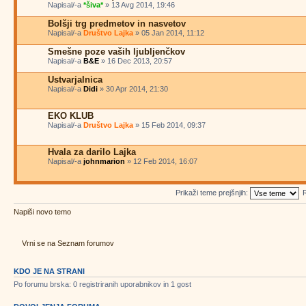
Napisal/-a
*šiva*
» 13 Avg 2014, 19:46
Bolšji trg predmetov in nasvetov
Napisal/-a
Društvo Lajka
» 05 Jan 2014, 11:12
Smešne poze vaših ljubljenčkov
Napisal/-a
B&E
» 16 Dec 2013, 20:57
Ustvarjalnica
Napisal/-a
Didi
» 30 Apr 2014, 21:30
EKO KLUB
Napisal/-a
Društvo Lajka
» 15 Feb 2014, 09:37
Hvala za darilo Lajka
Napisal/-a
johnmarion
» 12 Feb 2014, 16:07
Prikaži teme prejšnjih:
R
Napiši novo temo
Vrni se na Seznam forumov
KDO JE NA STRANI
Po forumu brska: 0 registriranih uporabnikov in 1 gost