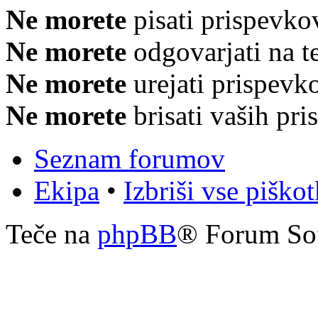
Ne morete
pisati prispevko
Ne morete
odgovarjati na 
Ne morete
urejati prispevk
Ne morete
brisati vaših pr
Seznam forumov
Ekipa
•
Izbriši vse piško
Teče na
phpBB
® Forum So