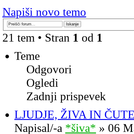
Napiši novo temo
21 tem • Stran
1
od
1
Teme
Odgovori
Ogledi
Zadnji prispevek
LJUDJE, ŽIVA IN ČUT
Napisal/-a
*šiva*
» 06 Ma