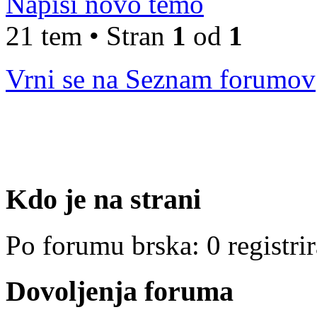
Napiši novo temo
21 tem • Stran
1
od
1
Vrni se na Seznam forumov
Kdo je na strani
Po forumu brska: 0 registri
Dovoljenja foruma