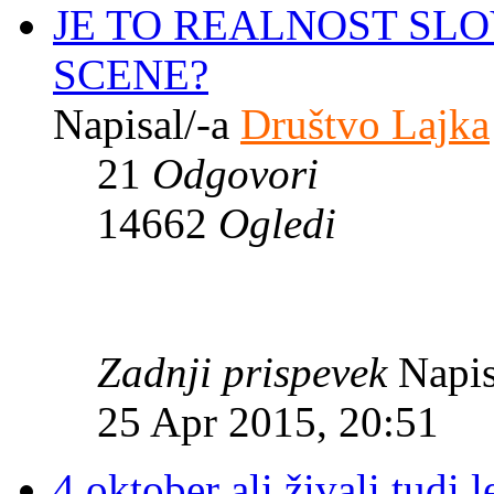
JE TO REALNOST SL
SCENE?
Napisal/-a
Društvo Lajka
21
Odgovori
14662
Ogledi
Zadnji prispevek
Napis
25 Apr 2015, 20:51
4.oktober ali živali tudi l