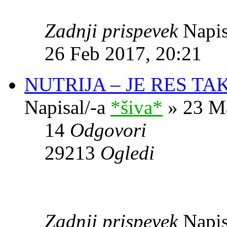
Zadnji prispevek
Napis
26 Feb 2017, 20:21
NUTRIJA – JE RES T
Napisal/-a
*šiva*
» 23 Ma
14
Odgovori
29213
Ogledi
Zadnji prispevek
Napis