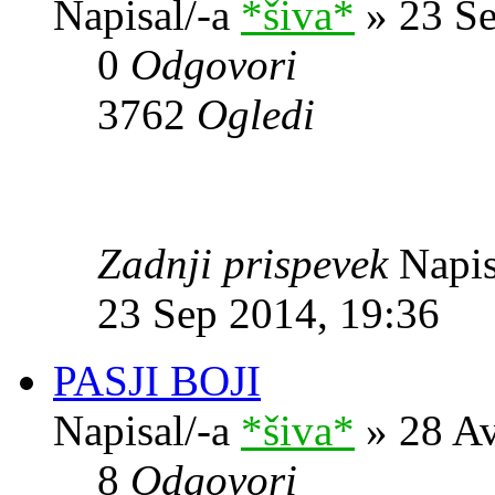
Napisal/-a
*šiva*
» 23 Se
0
Odgovori
3762
Ogledi
Zadnji prispevek
Napis
23 Sep 2014, 19:36
PASJI BOJI
Napisal/-a
*šiva*
» 28 Av
8
Odgovori