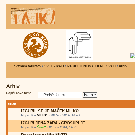
Seznam forumov
‹
SVET ŽIVALI
‹
IZGUBLJENE/NAJDENE ŽIVALI
‹
Arhiv
Arhiv
Napiši novo temo
TEME
IZGUBIL SE JE MAČEK MILKO
Napisal/-a
MILKO
» 06 Mar 2014, 16:43
IZGUBLJENA ZARA - GROSUPLJE
Napisal/-a
*šiva*
» 01 Jan 2014, 14:29