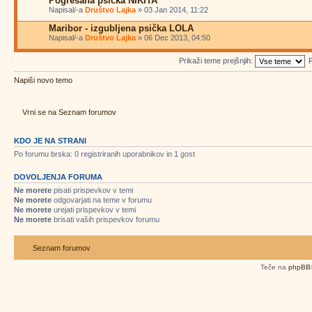
Pogrešana psička NIKITA
Napisal/-a
Društvo Lajka
» 03 Jan 2014, 11:22
Maribor - izgubljena psička LOLA
Napisal/-a
Društvo Lajka
» 06 Dec 2013, 04:50
Prikaži teme prejšnjih:
R
Napiši novo temo
Vrni se na Seznam forumov
KDO JE NA STRANI
Po forumu brska: 0 registriranih uporabnikov in 1 gost
DOVOLJENJA FORUMA
Ne morete
pisati prispevkov v temi
Ne morete
odgovarjati na teme v forumu
Ne morete
urejati prispevkov v temi
Ne morete
brisati vaših prispevkov forumu
Seznam forumov
Teče na
phpBB