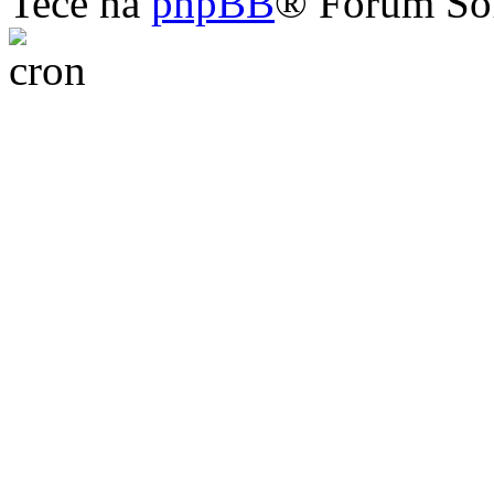
Teče na
phpBB
® Forum So