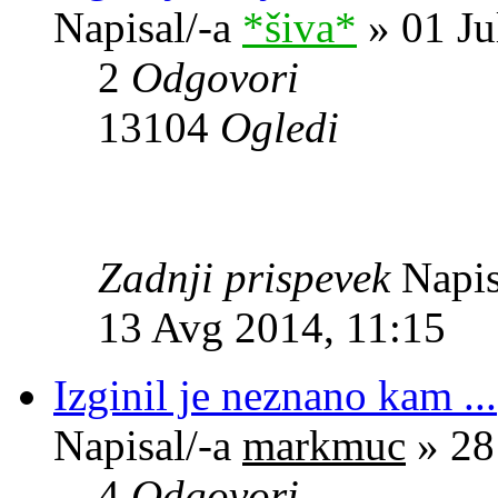
Napisal/-a
*šiva*
» 01 Ju
2
Odgovori
13104
Ogledi
Zadnji prispevek
Napis
13 Avg 2014, 11:15
Izginil je neznano kam ...
Napisal/-a
markmuc
» 28
4
Odgovori