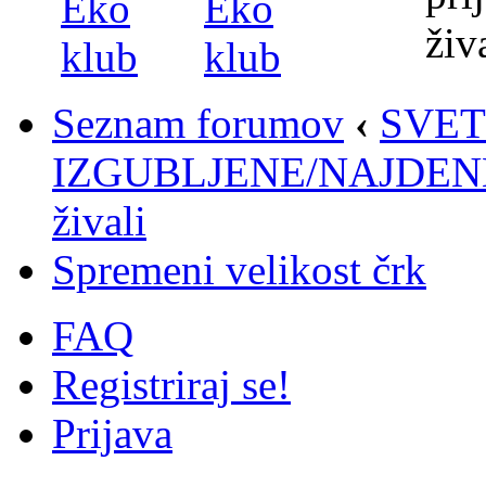
Seznam forumov
‹
SVET
IZGUBLJENE/NAJDENE
živali
Spremeni velikost črk
FAQ
Registriraj se!
Prijava