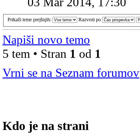
03 Mar 2014, 17:30
Prikaži teme prejšnjih:
Razvrsti po
Napiši novo temo
5 tem • Stran
1
od
1
Vrni se na Seznam forumov
Kdo je na strani