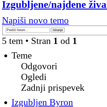
Izgubljene/najdene živa
Napiši novo temo
5 tem • Stran
1
od
1
Teme
Odgovori
Ogledi
Zadnji prispevek
Izgubljen Byron