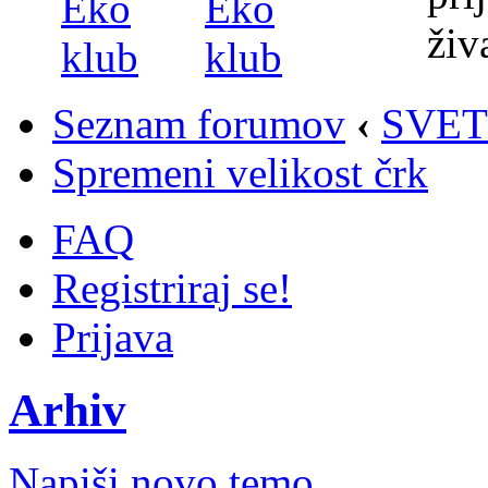
Seznam forumov
‹
SVET
Spremeni velikost črk
FAQ
Registriraj se!
Prijava
Arhiv
Napiši novo temo