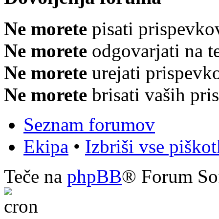
Ne morete
pisati prispevko
Ne morete
odgovarjati na 
Ne morete
urejati prispevk
Ne morete
brisati vaših pr
Seznam forumov
Ekipa
•
Izbriši vse piško
Teče na
phpBB
® Forum So