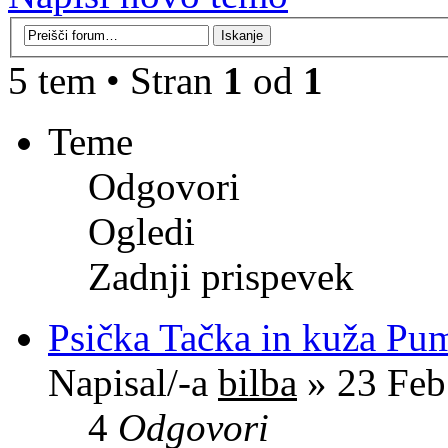
5 tem • Stran
1
od
1
Teme
Odgovori
Ogledi
Zadnji prispevek
Psička Tačka in kuža Pu
Napisal/-a
bilba
» 23 Feb
4
Odgovori