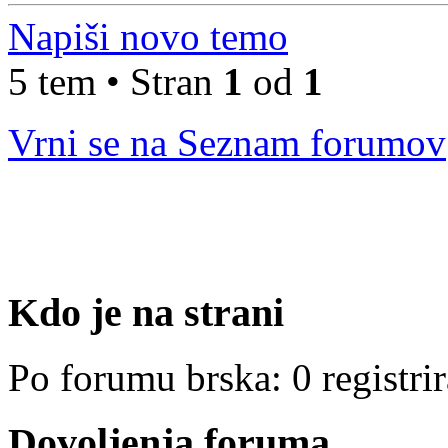
Napiši novo temo
5 tem • Stran
1
od
1
Vrni se na Seznam forumov
Kdo je na strani
Po forumu brska: 0 registri
Dovoljenja foruma