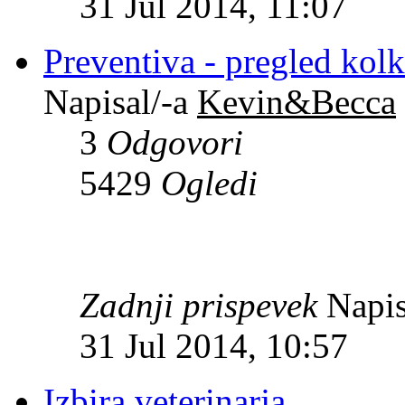
31 Jul 2014, 11:07
Preventiva - pregled kol
Napisal/-a
Kevin&Becca
3
Odgovori
5429
Ogledi
Zadnji prispevek
Napis
31 Jul 2014, 10:57
Izbira veterinarja