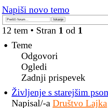
Napiši novo temo
12 tem • Stran
1
od
1
Teme
Odgovori
Ogledi
Zadnji prispevek
Življenje s starejšim pso
Napisal/-a
Društvo Lajka