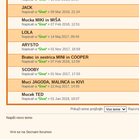
JACK
Napisal/-a
*šiva*
» 09 Mar 2018, 21:24
Mucka MIKI in MIŠA
Napisal/-a
*šiva*
» 07 Feb 2018, 12:51
LOLA
Napisal/-a
*šiva*
» 14 Maj 2017, 09:44
ARYSTO
Napisal/-a
*šiva*
» 01 Nov 2017, 16:59
Bratec in sestrica MINI in COOPER
Napisal/-a
*šiva*
» 07 Feb 2018, 12:59
SCOOBY
Napisal/-a
*šiva*
» 01 Nov 2017, 17:03
Muci JAGODA, MALINCA in KIVI
Napisal/-a
*šiva*
» 22 Avg 2017, 14:55
Mucek TED
Napisal/-a
*šiva*
» 01 Jan 2018, 18:07
Prikaži teme prejšnjih:
Razvrs
Napiši novo temo
Vrni se na Seznam forumov