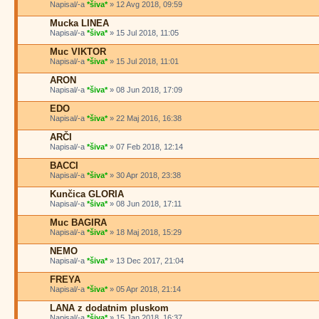
Napisal/-a
*šiva*
» 12 Avg 2018, 09:59
Mucka LINEA
Napisal/-a
*šiva*
» 15 Jul 2018, 11:05
Muc VIKTOR
Napisal/-a
*šiva*
» 15 Jul 2018, 11:01
ARON
Napisal/-a
*šiva*
» 08 Jun 2018, 17:09
EDO
Napisal/-a
*šiva*
» 22 Maj 2016, 16:38
ARČI
Napisal/-a
*šiva*
» 07 Feb 2018, 12:14
BACCI
Napisal/-a
*šiva*
» 30 Apr 2018, 23:38
Kunčica GLORIA
Napisal/-a
*šiva*
» 08 Jun 2018, 17:11
Muc BAGIRA
Napisal/-a
*šiva*
» 18 Maj 2018, 15:29
NEMO
Napisal/-a
*šiva*
» 13 Dec 2017, 21:04
FREYA
Napisal/-a
*šiva*
» 05 Apr 2018, 21:14
LANA z dodatnim pluskom
Napisal/-a
*šiva*
» 15 Jan 2018, 16:37