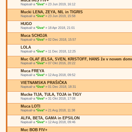
Muca IRIS FIV+
Napisal/-a
*šiva*
» 23 Jun 2019, 16:12
Mucki LENA, ZEYA, NIL in TIGRIS
Napisal/-a
*šiva*
» 23 Jun 2019, 15:58
HUGO
Napisal/-a
*šiva*
» 18 Apr 2018, 21:01
Muca SCHOJA
Napisal/-a
*šiva*
» 02 Dec 2018, 15:57
LOLA
Napisal/-a
*šiva*
» 11 Dec 2018, 12:25
Muc OLAF (ELSA, SVEN, KRISTOFF, HANS že v novem dom
Napisal/-a
*šiva*
» 07 Okt 2016, 20:22
Muca FREYA
Napisal/-a
*šiva*
» 12 Avg 2018, 09:52
VIETNAMSKA PRAŠIČKA
Napisal/-a
*šiva*
» 01 Dec 2018, 18:31
Mucke TIJA, TULA, TOJA in TIGY
Napisal/-a
*šiva*
» 31 Okt 2018, 17:08
Muca LOTI
Napisal/-a
*šiva*
» 21 Avg 2018, 11:38
ALFA, BETA, GAMA in EPSILON
Napisal/-a
*šiva*
» 12 Avg 2018, 09:46
Muc BOB FIV+