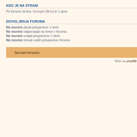
KDO JE NA STRANI
Po forumu brska:
Google [Bot]
in 1 gost
DOVOLJENJA FORUMA
Ne morete
pisati prispevkov v temi
Ne morete
odgovarjati na teme v forumu
Ne morete
urejati prispevkov v temi
Ne morete
brisati vaših prispevkov forumu
Seznam forumov
Teče na
phpBB