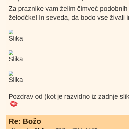
Za praznike vam želim čimveč podobnih 
želodčke! In seveda, da bodo vse živali
Pozdrav od (kot je razvidno iz zadnje sli
Re: Božo