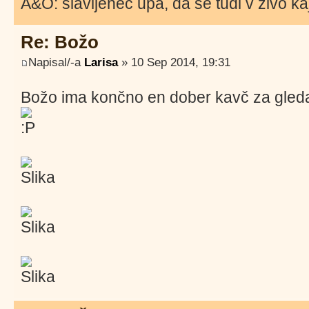
A&O: slavljenec upa, da se tudi v živo 
Re: Božo
Napisal/-a
Larisa
» 10 Sep 2014, 19:31
Božo ima končno en dober kavč za gled