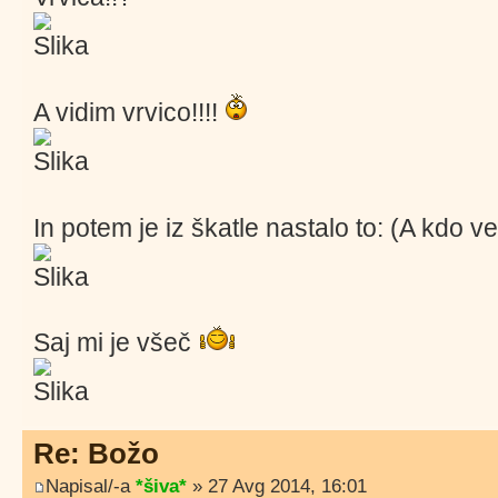
A vidim vrvico!!!!
In potem je iz škatle nastalo to: (A kdo v
Saj mi je všeč
Re: Božo
Napisal/-a
*šiva*
» 27 Avg 2014, 16:01