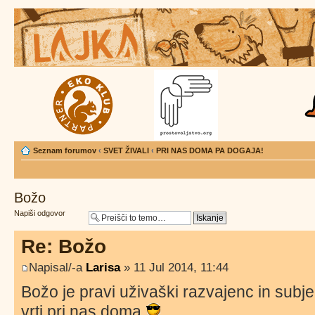
Seznam forumov
‹
SVET ŽIVALI
‹
PRI NAS DOMA PA DOGAJA!
Božo
Napiši odgovor
Re: Božo
Napisal/-a
Larisa
» 11 Jul 2014, 11:44
Božo je pravi uživaški razvajenc in subje
vrti pri nas doma