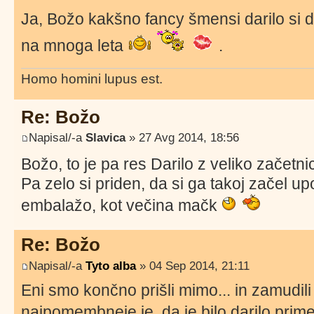
Ja, Božo kakšno fancy šmensi darilo si 
na mnoga leta
.
Homo homini lupus est.
Re: Božo
Napisal/-a
Slavica
» 27 Avg 2014, 18:56
Božo, to je pa res Darilo z veliko začetn
Pa zelo si priden, da si ga takoj začel u
embalažo, kot večina mačk
Re: Božo
Napisal/-a
Tyto alba
» 04 Sep 2014, 21:11
Eni smo končno prišli mimo... in zamudi
najpomembneje je, da je bilo darilo prime