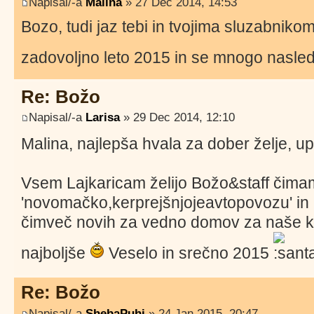
Napisal/-a
Malina
» 27 Dec 2014, 14:53
Bozo, tudi jaz tebi in tvojima sluzabniko
zadovoljno leto 2015 in se mnogo nasled
Re: Božo
Napisal/-a
Larisa
» 29 Dec 2014, 12:10
Malina, najlepša hvala za dober želje, u
Vsem Lajkaricam želijo Božo&staff čima
'novomačko,kerprejšnjojeavtopovozu' in '
čimveč novih za vedno domov za naše kos
najboljše
Veselo in srečno 2015
Re: Božo
Napisal/-a
ShebaPuhi
» 24 Jan 2015, 20:47