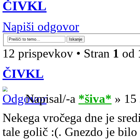
ČIVKL
Napiši odgovor
12 prispevkov • Stran
1
od
ČIVKL
Napisal/-a
*šiva*
» 15 
Nekega vročega dne je sredi
tale golič :(. Gnezdo je bil