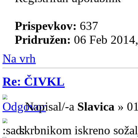
Prispevkov:
637
Pridružen:
06 Feb 2014,
Na vrh
Re: ČIVKL
Napisal/-a
Slavica
» 01
skrbnikom iskreno soža