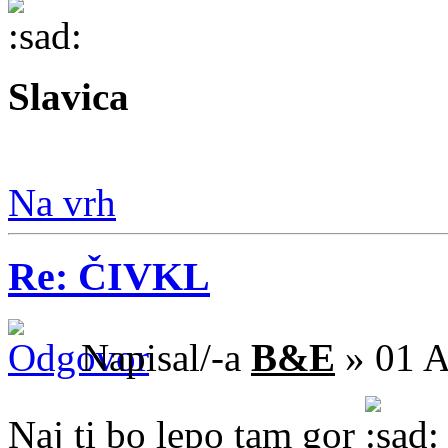
Slavica
Na vrh
Re: ČIVKL
Napisal/-a
B&E
» 01 A
Naj ti bo lepo tam gor