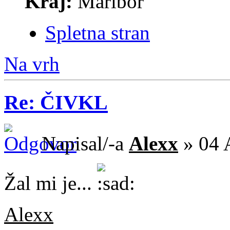
Kraj:
Maribor
Spletna stran
Na vrh
Re: ČIVKL
Napisal/-a
Alexx
» 04 
Žal mi je...
Alexx