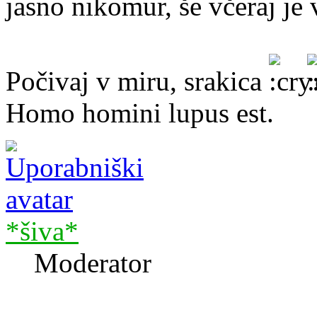
jasno nikomur, še včeraj je 
Počivaj v miru, srakica
Homo homini lupus est.
*šiva*
Moderator