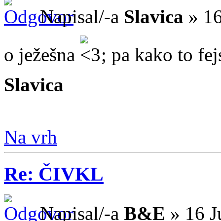
Napisal/-a
Slavica
» 16
o ježešna
; pa kako to fe
Slavica
Na vrh
Re: ČIVKL
Napisal/-a
B&E
» 16 J