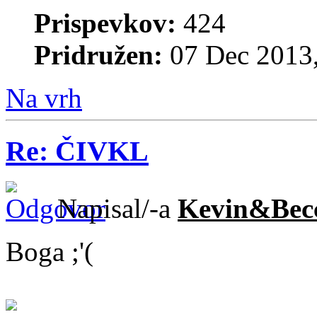
Prispevkov:
424
Pridružen:
07 Dec 2013,
Na vrh
Re: ČIVKL
Napisal/-a
Kevin&Bec
Boga ;'(