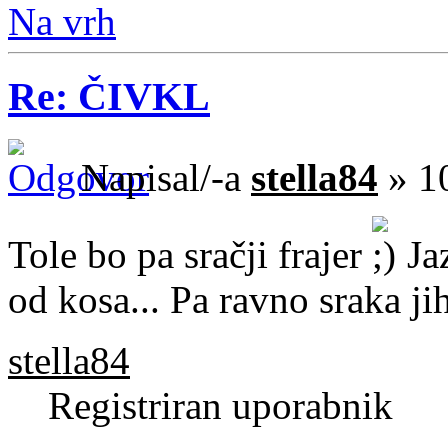
Na vrh
Re: ČIVKL
Napisal/-a
stella84
» 10
Tole bo pa sračji frajer
Jaz
od kosa... Pa ravno sraka ji
stella84
Registriran uporabnik