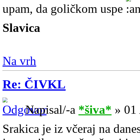
upam, da goličkom uspe
Slavica
Na vrh
Re: ČIVKL
Napisal/-a
*šiva*
» 01 
Srakica je iz včeraj na danes