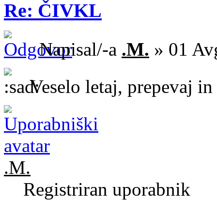
Re: ČIVKL
Napisal/-a
.M.
» 01 Av
Veselo letaj, prepevaj in
.M.
Registriran uporabnik