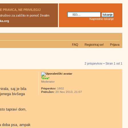
JE PRAVICA, NE PRIVILEGIJ
 društvo za zaščito in pomoč živalim
Napredno iskanje
ka.org
FAQ
Registriraj se!
Prijava
2 prispevkov • Stran
1
od
1
*šiva*
Moderator
rala, saj je bila
Prispevkov:
1602
Pridružen:
20 Nov 2013, 21:07
njenega bivšega
sto tapravi dom,
ska doba psa, ampak