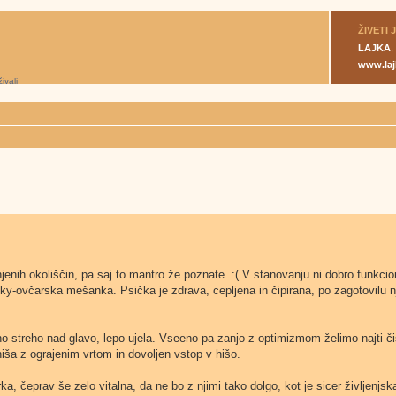
ŽIVETI 
LAJKA
,
www.laj
enih okoliščin, pa saj to mantro že poznate. :( V stanovanju ni dobro funkcioni
sky-ovčarska mešanka. Psička je zdrava, cepljena in čipirana, po zagotovilu 
o streho nad glavo, lepo ujela. Vseeno pa zanjo z optimizmom želimo najti či
 hiša z ograjenim vrtom in dovoljen vstop v hišo.
rka, čeprav še zelo vitalna, da ne bo z njimi tako dolgo, kot je sicer življenj