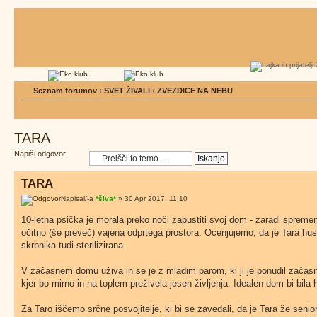
Seznam forumov
‹
SVET ŽIVALI
‹
ZVEZDICE NA NEBU
TARA
Napiši odgovor
TARA
Napisal/-a
*šiva*
» 30 Apr 2017, 11:10
10-letna psička je morala preko noči zapustiti svoj dom - zaradi spremenj
očitno (še preveč) vajena odprtega prostora. Ocenjujemo, da je Tara hu
skrbnika tudi sterilizirana.
V začasnem domu uživa in se je z mladim parom, ki ji je ponudil začasn
kjer bo mirno in na toplem preživela jesen življenja. Idealen dom bi bila
Za Taro iščemo srčne posvojitelje, ki bi se zavedali, da je Tara že senio