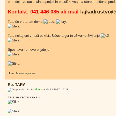
bi to dejstvo racionalno sprejeli in bi psički vsaj na starost pričarali pred
Kontakt: 041 446 085 ali mail
lajkadrustvo
Tara še v starem domu
Tara nekaj dni v naši oskrbi.. Ušeska gor in uživamo življenje
Spoznavamo nove prijatelje
Homo homini lupus est.
Re: TARA
Napisal/-a
*šiva*
» 10 Jul 2017, 12:38
Tara še vedno čaka :(...