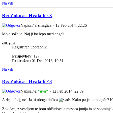
Na vrh
Re: Zokica - Hvala ti <3
Napisal/-a
zmagica
» 12 Feb 2014, 22:26
Moje sožalje. Naj ji bo lepo med angeli.
zmagica
Registriran uporabnik
Prispevkov:
127
Pridružen:
01 Dec 2013, 19:51
Na vrh
Re: Zokica - Hvala ti <3
Napisal/-a
*šiva*
» 12 Feb 2014, 22:59
A dej nehej, no! Ja, ti uboga dušica
. Kako pa je to mogoče? Ko
Zoki/-ca, z veseljem te bom občudovala meseca junija in se spominjala