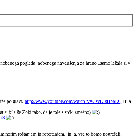
č...nobenega pogleda, nobenega navdušenja za hrano...samo ležala si v
liže po glavi.
http://www.youtube.com/watch?v=CsvD-sBbbEQ
Bila
t si bila še Zoki tako, da je tole s srčki smešno)
Hf8
ojim norim roštanjem in ropotanjem...in ja, vse to bomo pogrešali.