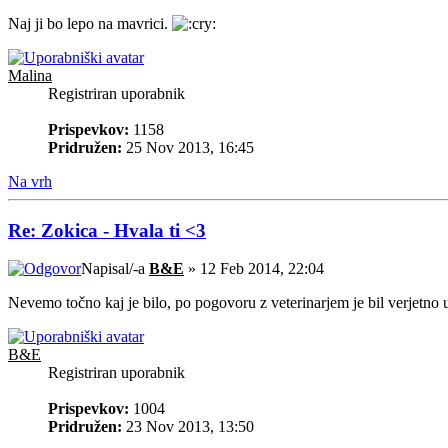
Naj ji bo lepo na mavrici.
Malina
Registriran uporabnik
Prispevkov:
1158
Pridružen:
25 Nov 2013, 16:45
Na vrh
Re: Zokica - Hvala ti <3
Napisal/-a
B&E
» 12 Feb 2014, 22:04
Nevemo točno kaj je bilo, po pogovoru z veterinarjem je bil verjetno us
B&E
Registriran uporabnik
Prispevkov:
1004
Pridružen:
23 Nov 2013, 13:50