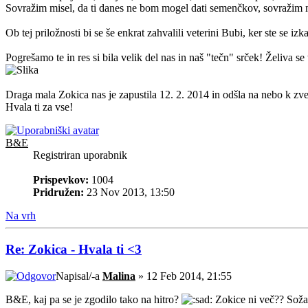
Sovražim misel, da ti danes ne bom mogel dati semenčkov, sovražim mi
Ob tej priložnosti bi se še enkrat zahvalili veterini Bubi, ker ste se izk
Pogrešamo te in res si bila velik del nas in naš "tečn" srček! Želiva se 
Draga mala Zokica nas je zapustila 12. 2. 2014 in odšla na nebo k zve
Hvala ti za vse!
B&E
Registriran uporabnik
Prispevkov:
1004
Pridružen:
23 Nov 2013, 13:50
Na vrh
Re: Zokica - Hvala ti <3
Napisal/-a
Malina
» 12 Feb 2014, 21:55
B&E, kaj pa se je zgodilo tako na hitro?
Zokice ni več?? Soža