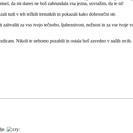
sel, da mi danes ne boš zabrundala vsa jezna, sovražim, da te ni!
azali tudi v teh težkih trenutkih in pokazali kako dobrosrčni ste.
ti zahvaliti za vso tvojo tečnobo, ljubeznivost, nežnost in za vse tvoje vr
zdicam. Nikoli te nebomo pozabili in ostala boš zavedno v naših srcih.
lje.