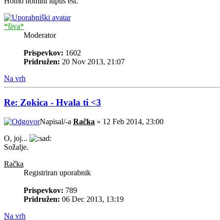
Homo homini lupus est.
*šiva*
Moderator
Prispevkov:
1602
Pridružen:
20 Nov 2013, 21:07
Na vrh
Re: Zokica - Hvala ti <3
Napisal/-a
Račka
» 12 Feb 2014, 23:00
O, joj...
Sožalje.
Račka
Registriran uporabnik
Prispevkov:
789
Pridružen:
06 Dec 2013, 13:19
Na vrh