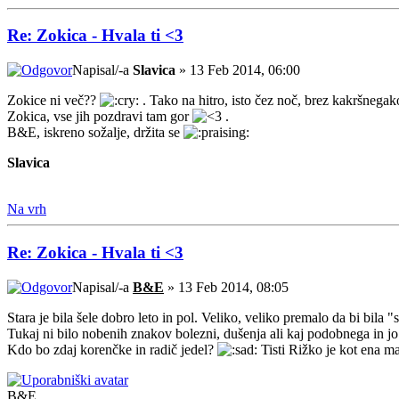
Re: Zokica - Hvala ti <3
Napisal/-a
Slavica
» 13 Feb 2014, 06:00
Zokice ni več??
. Tako na hitro, isto čez noč, brez kakršnegak
Zokica, vse jih pozdravi tam gor
.
B&E, iskreno sožalje, držita se
Slavica
Na vrh
Re: Zokica - Hvala ti <3
Napisal/-a
B&E
» 13 Feb 2014, 08:05
Stara je bila šele dobro leto in pol. Veliko, veliko premalo da bi bila "
Tukaj ni bilo nobenih znakov bolezni, dušenja ali kaj podobnega in jo
Kdo bo zdaj korenčke in radič jedel?
Tisti Rižko je kot ena ma
B&E