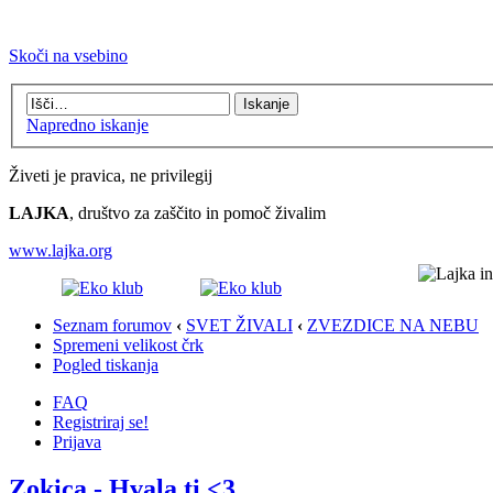
Skoči na vsebino
Napredno iskanje
Živeti je pravica, ne privilegij
LAJKA
, društvo za zaščito in pomoč živalim
www.lajka.org
Seznam forumov
‹
SVET ŽIVALI
‹
ZVEZDICE NA NEBU
Spremeni velikost črk
Pogled tiskanja
FAQ
Registriraj se!
Prijava
Zokica - Hvala ti <3