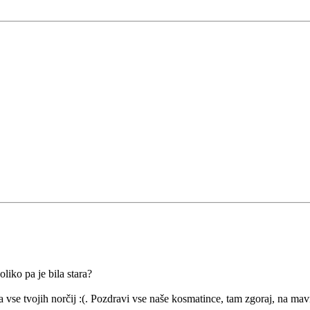
liko pa je bila stara?
 vse tvojih norčij :(. Pozdravi vse naše kosmatince, tam zgoraj, na mav