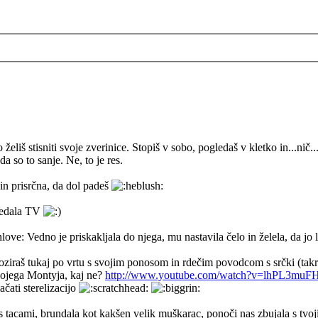
eliš stisniti svoje zverinice. Stopiš v sobo, pogledaš v kletko in...ni
da so to sanje. Ne, to je res.
in prisrčna, da dol padeš
gledala TV
Vedno je priskakljala do njega, mu nastavila čelo in želela, da jo 
 poziraš tukaj po vrtu s svojim ponosom in rdečim povodcom s srčki (takra
tvojega Montyja, kaj ne?
http://www.youtube.com/watch?v=lhPL3muF
ačati sterelizacijo
ala s tacami, brundala kot kakšen velik muškarac, ponoči nas zbujala s tv