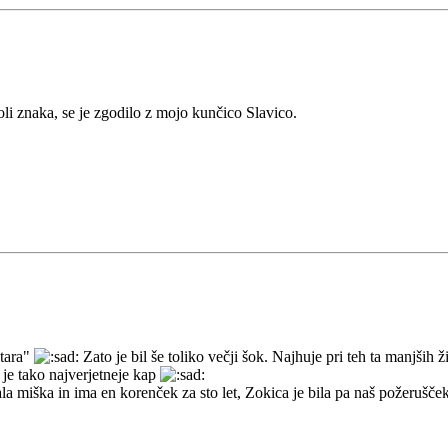
oli znaka, se je zgodilo z mojo kunčico Slavico.
stara"
Zato je bil še toliko večji šok. Najhuje pri teh ta manjših ž
 je tako najverjetneje kap
la miška in ima en korenček za sto let, Zokica je bila pa naš požerušček