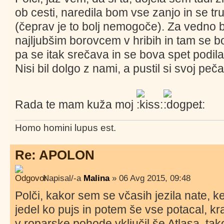
ob cesti, naredila bom vse zanjo in se tr
(čeprav je to bolj nemogoče). Za vedno 
najljubšim borovcem v hribih in tam se 
pa se itak srečava in se bova spet podila
Nisi bil dolgo z nami, a pustil si svoj peč
Rada te mam kuža moj
.
Homo homini lupus est.
Re: APOLON
Napisal/-a
Malina
» 06 Avg 2015, 09:48
Polči, kakor sem se včasih jezila nate, ke
jedel ko pujs in potem še vse potacal, kr
v roparske pohode vključil še Atlasa, ta