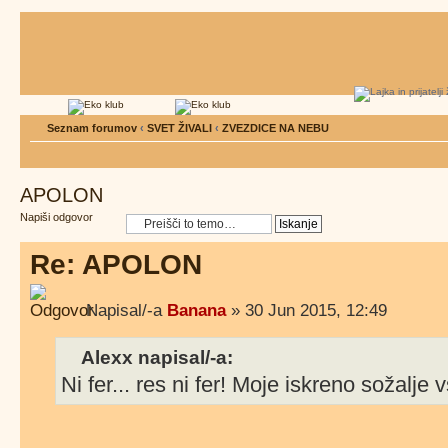
Seznam forumov
‹
SVET ŽIVALI
‹
ZVEZDICE NA NEBU
APOLON
Napiši odgovor
Re: APOLON
Napisal/-a
Banana
» 30 Jun 2015, 12:49
Alexx napisal/-a:
Ni fer... res ni fer! Moje iskreno sožalje