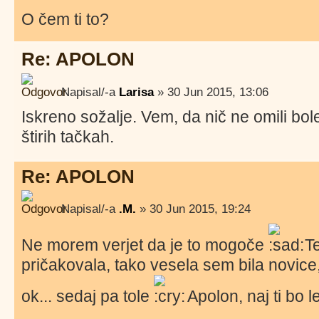
O čem ti to?
Re: APOLON
Napisal/-a
Larisa
» 30 Jun 2015, 13:06
Iskreno sožalje. Vem, da nič ne omili bol
štirih tačkah.
Re: APOLON
Napisal/-a
.M.
» 30 Jun 2015, 19:24
Ne morem verjet da je to mogoče
Te
pričakovala, tako vesela sem bila novice,
ok... sedaj pa tole
Apolon, naj ti bo 