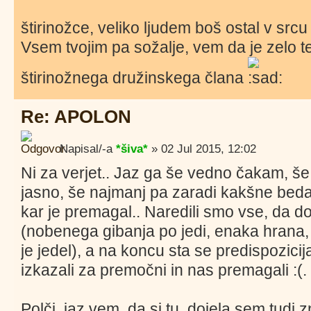
štirinožce, veliko ljudem boš ostal v src
Vsem tvojim pa sožalje, vem da je zelo t
štirinožnega družinskega člana
Re: APOLON
Napisal/-a
*šiva*
» 02 Jul 2015, 12:02
Ni za verjet.. Jaz ga še vedno čakam, še
jasno, še najmanj pa zaradi kakšne bedar
kar je premagal.. Naredili smo vse, da do
(nobenega gibanja po jedi, enaka hrana,
je jedel), a na koncu sta se predispozici
izkazali za premočni in nas premagali :(.
Polči, jaz vem, da si tu, dojela sem tudi 