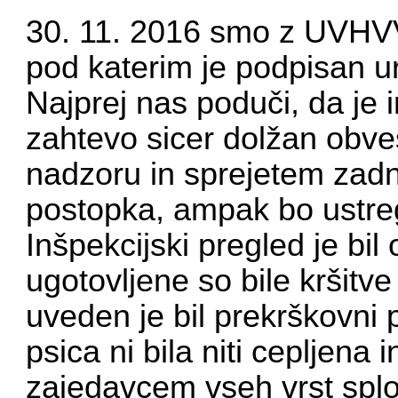
30. 11. 2016 smo z UVHVV
pod katerim je podpisan u
Najprej nas poduči, da je i
zahtevo sicer dolžan obve
nadzoru in sprejetem zadn
postopka, ampak bo ustrege
Inšpekcijski pregled je bil
ugotovljene so bile kršitv
uveden je bil prekrškovn
psica ni bila niti cepljena i
zajedavcem vseh vrst spl