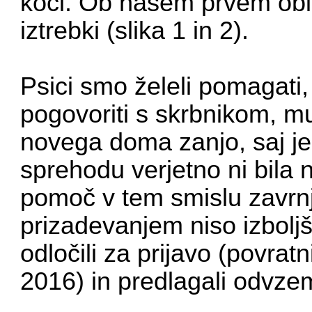
koči. Ob našem prvem obisk
iztrebki (slika 1 in 2).
Psici smo želeli pomagati,
pogovoriti s skrbnikom, mu
novega doma zanjo, saj je
sprehodu verjetno ni bila ni
pomoč v tem smislu zavrn
prizadevanjem niso izboljš
odločili za prijavo (povra
2016) in predlagali odvzem