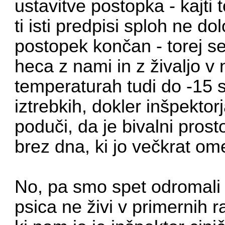
ustavitve postopka - kajti 
ti isti predpisi sploh ne d
postopek končan - torej se
heca z nami in z živaljo v
temperaturah tudi do -15 st
iztrebkih, dokler inšpektor
poduči, da je bivalni prost
brez dna, ki jo večkrat o
No, pa smo spet odromali p
psica ne živi v primernih r