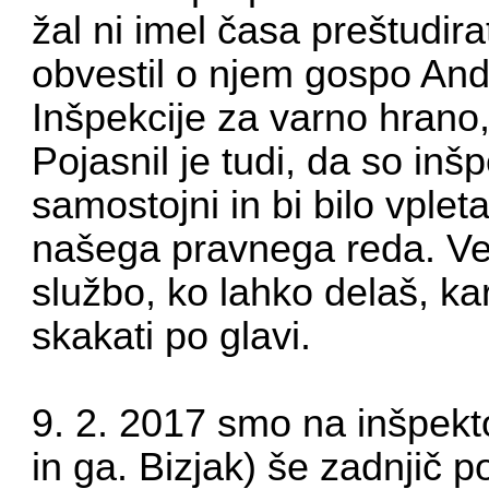
žal ni imel časa preštudir
obvestil o njem gospo Andr
Inšpekcije za varno hrano, 
Pojasnil je tudi, da so inš
samostojni in bi bilo vplet
našega pravnega reda. Ver
službo, ko lahko delaš, ka
skakati po glavi.
9. 2. 2017 smo na inšpekto
in ga. Bizjak) še zadnjič p