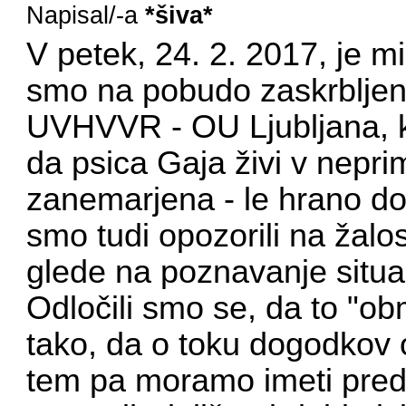
Napisal/-a
*šiva*
V petek, 24. 2. 2017, je 
smo na pobudo zaskrbljene
UVHVVR - OU Ljubljana, ke
da psica Gaja živi v nepri
zanemarjena - le hrano dobi
smo tudi opozorili na žalos
glede na poznavanje situac
Odločili smo se, da to "o
tako, da o toku dogodkov 
tem pa moramo imeti pred o