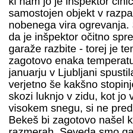
ki nam jo je inšpektor cini
samostojen objekt v razpa
nobenega vira ogrevanja. Š
da je inšpektor očitno spre
garaže razbite - torej je 
zagotovo enaka temperaturi
januarju v Ljubljani spusti
verjetno še kakšno stopinj
skozi luknjo v zidu, kot jo v
visokem snegu, si ne pred
Bekeš bi zagotovo našel ka
razmerah. Seveda smo ga 