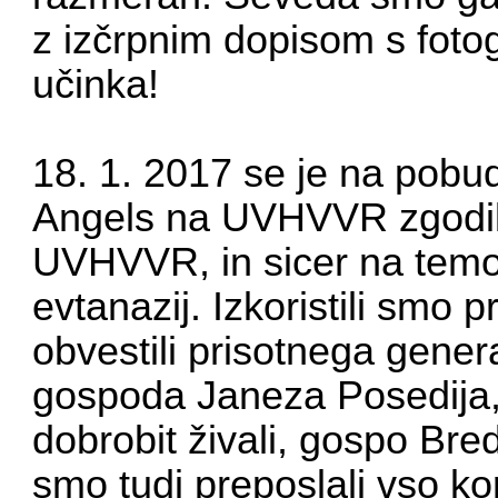
z izčrpnim dopisom s fotog
učinka!
18. 1. 2017 se je na pobud
Angels na UVHVVR zgodil
UVHVVR, in sicer na temo 
evtanazij. Izkoristili smo 
obvestili prisotnega gene
gospoda Janeza Posedija, 
dobrobit živali, gospo Br
smo tudi preposlali vso ko