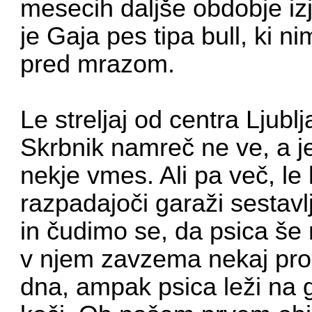
mesecih daljše obdobje iz
je Gaja pes tipa bull, ki 
pred mrazom.
Le streljaj od centra Ljub
Skrbnik namreč ne ve, a je
nekje vmes. Ali pa več, le
razpadajoči garaži sestav
in čudimo se, da psica še 
v njem zavzema nekaj pros
dna, ampak psica leži na go