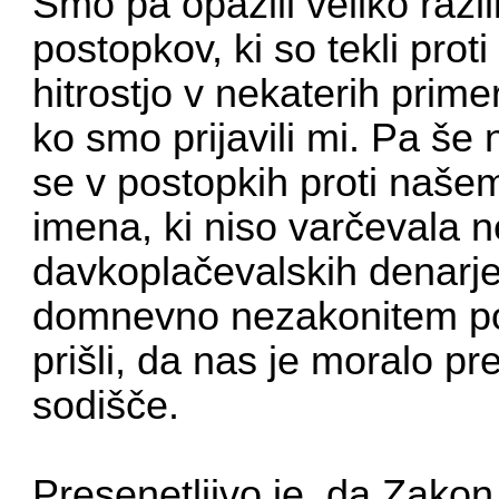
Smo pa opazili veliko razl
postopkov, ki so tekli prot
hitrostjo v nekaterih primer
ko smo prijavili mi. Pa še
se v postopkih proti našem
imena, ki niso varčevala n
davkoplačevalskih denarj
domnevno nezakonitem poč
prišli, da nas je moralo pr
sodišče.
Presenetljivo je, da Zako