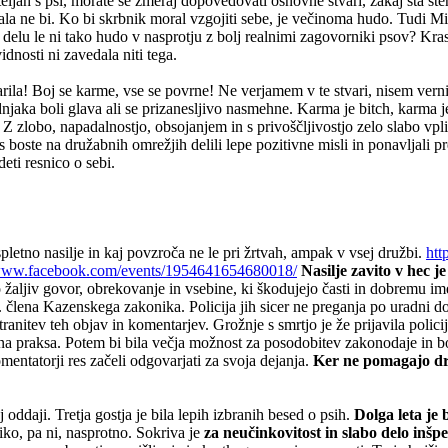
jah s psi, morate še zmeraj dopovedovati osnovne stvari, zakaj sta steril
jala ne bi. Ko bi skrbnik moral vzgojiti sebe, je večinoma hudo. Tudi Mi
delu le ni tako hudo v nasprotju z bolj realnimi zagovorniki psov? Kras
vidnosti ni zavedala niti tega.
la! Boj se karme, vse se povrne! Ne verjamem v te stvari, nisem vernica
dnjaka boli glava ali se prizanesljivo nasmehne. Karma je bitch, karma 
Z zlobo, napadalnostjo, obsojanjem in s privoščljivostjo zelo slabo vpl
es boste na družabnih omrežjih delili lepe pozitivne misli in ponavljali p
eti resnico o sebi.
letno nasilje in kaj povzroča ne le pri žrtvah, ampak v vsej družbi.
htt
/www.facebook.com/events/1954641654680018/
Nasilje zavito v hec je
o žaljiv govor, obrekovanje in vsebine, ki škodujejo časti in dobremu i
 člena Kazenskega zakonika. Policija jih sicer ne preganja po uradni do
tranitev teh objav in komentarjev. Grožnje s smrtjo je že prijavila polic
odna praksa. Potem bi bila večja možnost za posodobitev zakonodaje in bo
mentatorji res začeli odgovarjati za svoja dejanja.
Ker ne pomagajo dro
 oddaji. Tretja gostja je bila lepih izbranih besed o psih.
Dolga leta je 
liko, pa ni, nasprotno. Sokriva je
za neučinkovitost in slabo delo inšpek