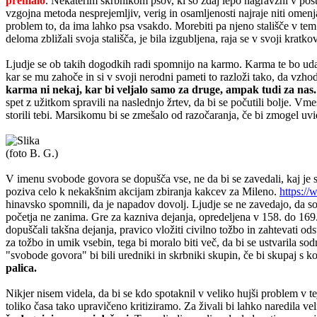
premalo
. Nekaterim skrbnikom psov, ki so zdaj lepo nagravžni v postel
vzgojna metoda nesprejemljiv, verig in osamljenosti najraje niti omen
problem to, da ima lahko psa vsakdo. Morebiti pa njeno stališče v tem 
deloma zbližali svoja stališča, je bila izgubljena, raja se v svoji kratko
Ljudje se ob takih dogodkih radi spomnijo na karmo. Karma te bo udari
kar se mu zahoče in si v svoji nerodni pameti to razloži tako, da vzho
karma ni nekaj, kar bi veljalo samo za druge, ampak tudi za nas.
spet z užitkom spravili na naslednjo žrtev, da bi se počutili bolje. Vm
storili tebi. Marsikomu bi se zmešalo od razočaranja, če bi zmogel uvid
(foto B. G.)
V imenu svobode govora se dopušča vse, ne da bi se zavedali, kaj je sp
poziva celo k nekakšnim akcijam zbiranja kakcev za Mileno.
https:/
hinavsko spomnili, da je napadov dovolj. Ljudje se ne zavedajo, da s
početja ne zanima. Gre za kazniva dejanja, opredeljena v 158. do 169.
dopuščali takšna dejanja, pravico vložiti civilno tožbo in zahtevati ods
za tožbo in umik vsebin, tega bi moralo biti več, da bi se ustvarila s
"svobode govora" bi bili uredniki in skrbniki skupin, če bi skupaj s ko
palica.
Nikjer nisem videla, da bi se kdo spotaknil v veliko hujši problem v tej
toliko časa tako upravičeno kritiziramo. Za živali bi lahko naredila ve