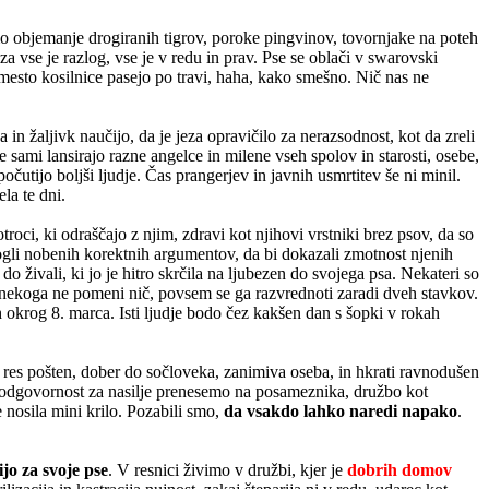
mo objemanje drogiranih tigrov, poroke pingvinov, tovornjake na poteh
za vse je razlog, vse je v redu in prav. Pse se oblači v swarovski
amesto kosilnice pasejo po travi, haha, kako smešno. Nič nas ne
a in žaljivk naučijo, da je jeza opravičilo za nerazsodnost, kot da zreli
še sami lansirajo razne angelce in milene vseh spolov in starosti, osebe,
očutijo boljši ljudje. Čas prangerjev in javnih usmrtitev še ni minil.
la te dni.
roci, ki odraščajo z njim, zdravi kot njihovi vrstniki brez psov, da so
mogli nobenih korektnih argumentov, da bi dokazali zmotnost njenih
do živali, ki jo je hitro skrčila na ljubezen do svojega psa. Nekateri so
nja nekoga ne pomeni nič, povsem se ga razvrednoti zaradi dveh stavkov.
 okrog 8. marca. Isti ljudje bodo čez kakšen dan s šopki v rokah
e res pošten, dober do sočloveka, zanimiva oseba, in hkrati ravnodušen
a. Če odgovornost za nasilje prenesemo na posameznika, družbo kot
e nosila mini krilo. Pozabili smo,
da vsakdo lahko naredi napako
.
ijo za svoje pse
. V resnici živimo v družbi, kjer je
dobrih domov