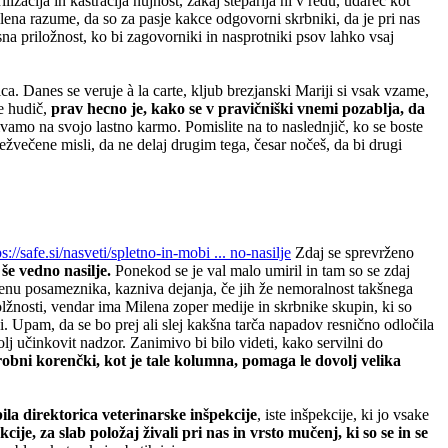
izacija in kastracija nujnost, zakaj šteparija ni v redu, udarec kot
lena razume, da so za pasje kakce odgovorni skrbniki, da je pri nas
na priložnost, ko bi zagovorniki in nasprotniki psov lahko vsaj
. Danes se veruje à la carte, kljub brezjanski Mariji si vsak vzame,
je hudič,
prav hecno je, kako se v pravičniški vnemi pozablja, da
ivamo na svojo lastno karmo. Pomislite na to naslednjič, ko se boste
režvečene misli, da ne delaj drugim tega, česar nočeš, da bi drugi
ps://safe.si/nasveti/spletno-in-mobi ... no-nasilje
Zdaj se sprevrženo
 še vedno nasilje.
Ponekod se je val malo umiril in tam so se zdaj
menu posameznika, kazniva dejanja, če jih že nemoralnost takšnega
lžnosti, vendar ima Milena zoper medije in skrbnike skupin, ki so
iji. Upam, da se bo prej ali slej kakšna tarča napadov resnično odločila
lj učinkovit nadzor. Zanimivo bi bilo videti, kako servilni do
bni korenčki, kot je tale kolumna, pomaga le dovolj velika
bila direktorica veterinarske inšpekcije
, iste inšpekcije, ki jo vsake
cije, za slab položaj živali pri nas in vrsto mučenj, ki so se in se