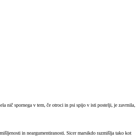
a nič spornega v tem, če otroci in psi spijo v isti postelji, je zavrnila,
emišljenosti in neargumentiranosti. Sicer marsikdo razmišlja tako kot