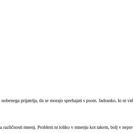
 nobenega prijatelja, da se morajo sprehajati s psom. Jadranko, ki ni videl
 na različnosti mnenj. Problem ni toliko v mnenju kot takem, bolj v nepr