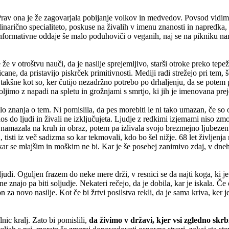
 Prav ona je že zagovarjala pobijanje volkov in medvedov. Povsod vidi
ulinarično specialiteto, poskuse na živalih v imenu znanosti in napredka, 
j informativne oddaje še malo poduhoviči o veganih, naj se na pikniku n
e že v otroštvu nauči, da je nasilje sprejemljivo, starši otroke preko tepež
icane, da pristavijo piskrček primitivnosti. Mediji radi strežejo pri tem, 
 takšne kot so, ker čutijo nezadržno potrebo po drhaljenju, da se potem p
jimo z napadi na spletu in grožnjami s smrtjo, ki jih je imenovana preje
 znanja o tem. Ni pomislila, da pes morebiti le ni tako umazan, če so ot
nos do ljudi in živali ne izključujeta. Ljudje z redkimi izjemami niso z
la, namazala na kruh in obraz, potem pa izlivala svojo brezmejno ljubezen 
, tisti iz več sadizma so kar tekmovali, kdo bo šel nižje. 68 let življe
ar se mlajšim in moškim ne bi. Kar je še posebej zanimivo zdaj, v dneh
judi. Oguljen frazem do neke mere drži, v resnici se da najti koga, ki j
h, ne znajo pa biti soljudje. Nekateri rečejo, da je dobila, kar je iskal
a novo nasilje. Kot če bi žrtvi posilstva rekli, da je sama kriva, ker j
nic kralj. Zato bi pomislili,
da živimo v državi, kjer vsi zgledno skrb