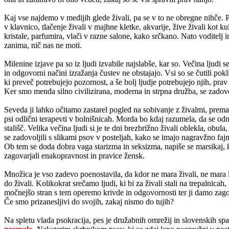
Kaj vse najdemo v medijih glede živali, pa se v to ne obregne nihče.
v klavnico, tlačenje živali v majhne kletke, akvarije, žive živali kot k
kristale, parfumira, vlači v razne salone, kako srčkano. Nato voditel
zanima, nič nas ne moti.
Milenine izjave pa so iz ljudi izvabile najslabše, kar so. Večina ljudi s
in odgovorni načini izražanja čustev ne obstajajo. Vsi so se čutili pokl
ki preveč potrebujejo pozornost, a še bolj ljudje potrebujejo njih, prav
Ker smo menda silno civilizirana, moderna in strpna družba, se zadovol
Seveda ji lahko očitamo zastarel pogled na sobivanje z živalmi, premalo
psi odlični terapevti v bolnišnicah. Morda bo kdaj razumela, da se od
stališč. Velika večina ljudi si je te dni brezbrižno živali oblekla, obu
se zadovoljili s slikami psov v posteljah, kako se imajo nagravžno fajn
Ob tem se doda dobra vaga starizma in seksizma, napiše se marsikaj, k
zagovarjali enakopravnost in pravice žensk.
Množica je vso zadevo poenostavila, da kdor ne mara živali, ne mara l
do živali. Kolikokrat srečamo ljudi, ki bi za živali stali na trepalnica
močnejšo stran s tem operemo krivde in odgovornosti ter ji damo zagon z
Če smo prizanesljivi do svojih, zakaj nismo do tujih?
Na spletu vlada psokracija, pes je družabnih omrežij in slovenskih spal