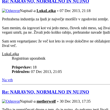
Re: NARAVNO, NORMALNO IN NUJNO
Napisal/-a
LukaLajka
» 07 Dec 2013, 21:18
Prehrabena industrija za ljudi je največje morišče v zgodovini zemlje.
Sam menim, da izgovori kot vsi jedo meso, človek rabi meso, saj živali
vegani umrli, pa ne. Živali jedo koliko rabijo, prehranske navade ljudi 
Sam sem vegetarijanec že več kot leto in svoje določitve ne obžalujem
žival več.
LukaLajka
Registriran uporabnik
Prispevkov:
18
Pridružen:
07 Dec 2013, 21:05
Na vrh
Re: NARAVNO, NORMALNO IN NUJNO
Napisal/-a
motherwolf
» 30 Dec 2013, 17:35
Težko je prepričevati druge o tem, da je nujno, da nehamo jesti živali.