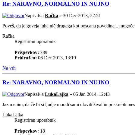
Re: NARAVNO, NORMALNO IN NUJNO
Napisal/-a
Račka
» 30 Dec 2013, 22:51
Poveš, da je goveja juha nič drugega kot poscana govedina... mogoče
Račka
Registriran uporabnik
Prispevkov:
789
Pridružen:
06 Dec 2013, 13:19
Na vrh
Re: NARAVNO, NORMALNO IN NUJNO
Napisal/-a
LukaLajka
» 05 Jan 2014, 12:43
Jaz menim, da če bi si ljudje morali sami uloviti žival in priskrebti me
LukaLajka
Registriran uporabnik
Prispevkov:
18