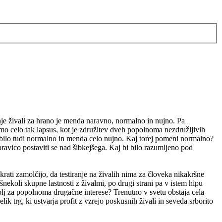
anje živali za hrano je menda naravno, normalno in nujno. Pa
o celo tak lapsus, kot je združitev dveh popolnoma nezdružljivih
 bilo tudi normalno in menda celo nujno. Kaj torej pomeni normalno?
pravico postaviti se nad šibkejšega. Kaj bi bilo razumljeno pod
 hkrati zamolčijo, da testiranje na živalih nima za človeka nikakršne
nekoli skupne lastnosti z živalmi, po drugi strani pa v istem hipu
golj za popolnoma drugačne interese? Trenutno v svetu obstaja cela
lik trg, ki ustvarja profit z vzrejo poskusnih živali in seveda srborito