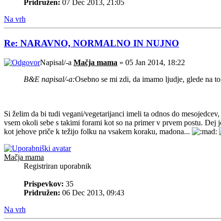
Pridružen:
07 Dec 2013, 21:05
Na vrh
Re: NARAVNO, NORMALNO IN NUJNO
Napisal/-a
Mačja mama
» 05 Jan 2014, 18:22
B&E napisal/-a:
Osebno se mi zdi, da imamo ljudje, glede na to, 
Si želim da bi tudi vegani/vegetarijanci imeli ta odnos do mesojedcev
vsem okoli sebe s takimi forami kot so na primer v prvem postu. Dej je
kot jehove priče k težijo folku na vsakem koraku, madona...
Mačja mama
Registriran uporabnik
Prispevkov:
35
Pridružen:
06 Dec 2013, 09:43
Na vrh