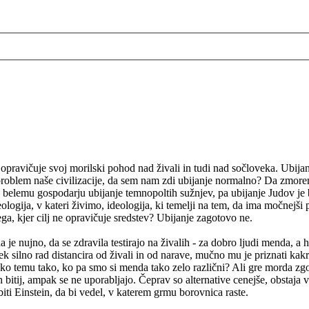
k opravičuje svoj morilski pohod nad živali in tudi nad sočloveka. Ubij
problem naše civilizacije, da sem nam zdi ubijanje normalno? Da zmorem
 belemu gospodarju ubijanje temnopoltih sužnjev, pa ubijanje Judov je
ogija, v kateri živimo, ideologija, ki temelji na tem, da ima močnejši 
ega, kjer cilj ne opravičuje sredstev? Ubijanje zagotovo ne.
da je nujno, da se zdravila testirajo na živalih - za dobro ljudi menda, a
 silno rad distancira od živali in od narave, mučno mu je priznati kakrš
lahko temu tako, ko pa smo si menda tako zelo različni? Ali gre morda z
 bitij, ampak se ne uporabljajo. Čeprav so alternative cenejše, obstaja ve
biti Einstein, da bi vedel, v katerem grmu borovnica raste.