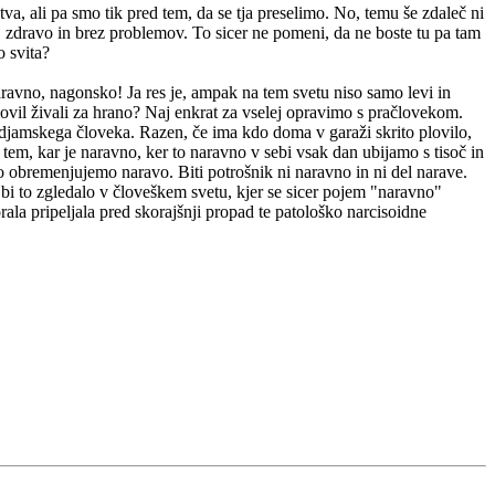
stva, ali pa smo tik pred tem, da se tja preselimo. No, temu še zdaleč ni
rej zdravo in brez problemov. To sicer ne pomeni, da ne boste tu pa tam
o svita?
aravno, nagonsko! Ja res je, ampak na tem svetu niso samo levi in
 lovil živali za hrano? Naj enkrat za vselej opravimo s pračlovekom.
edjamskega človeka. Razen, če ima kdo doma v garaži skrito plovilo,
em, kar je naravno, ker to naravno v sebi vsak dan ubijamo s tisoč in
 obremenjujemo naravo. Biti potrošnik ni naravno in ni del narave.
 bi to zgledalo v človeškem svetu, kjer se sicer pojem "naravno"
la pripeljala pred skorajšnji propad te patološko narcisoidne