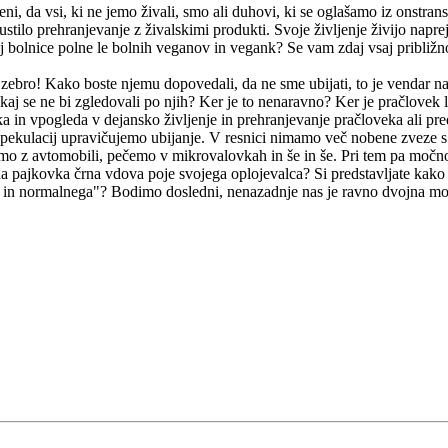
eni, da vsi, ki ne jemo živali, smo ali duhovi, ki se oglašamo iz onstran
pustilo prehranjevanje z živalskimi produkti. Svoje življenje živijo nap
ej bolnice polne le bolnih veganov in vegank? Se vam zdaj vsaj približn
o, zebro! Kako boste njemu dopovedali, da ne sme ubijati, to je vendar n
akaj se ne bi zgledovali po njih? Ker je to nenaravno? Ker je pračlovek
 in vpogleda v dejansko življenje in prehranjevanje pračloveka ali pr
ekulacij upravičujemo ubijanje. V resnici nimamo več nobene zveze s t
imo z avtomobili, pečemo v mikrovalovkah in še in še. Pri tem pa močno
, da pajkovka črna vdova poje svojega oplojevalca? Si predstavljate kako
a in normalnega"? Bodimo dosledni, nenazadnje nas je ravno dvojna mora