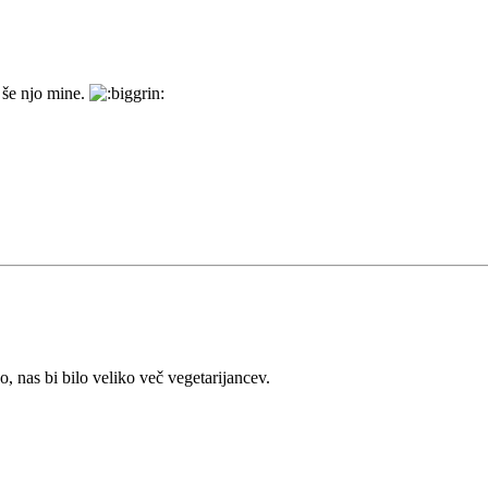
 še njo mine.
so, nas bi bilo veliko več vegetarijancev.