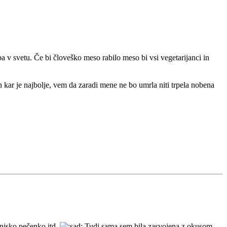
ba v svetu. Če bi človeško meso rabilo meso bi vsi vegetarijanci in
 kar je najbolje, vem da zaradi mene ne bo umrla niti trpela nobena
vinjsko pečenko itd.
Tudi sama sem bila zasvojena z okusom