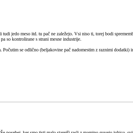
 tudi jedo meso itd. tu pač ne zaležejo. Vsi niso ti, torej bodi spremem
pa so kontrolirane s strani mesne industrije.
. Počutim se odlično (beljakovine pač nadomestim z raznimi dodatki) in
 Še posebej, ker smo tisti malo starejši rasli z mamino govejo juhico, s