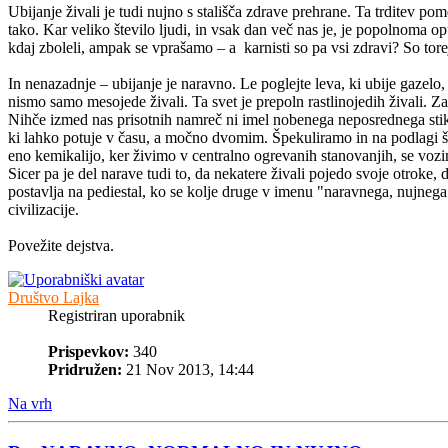
Ubijanje živali je tudi nujno s stališča zdrave prehrane. Ta trditev pom
tako. Kar veliko število ljudi, in vsak dan več nas je, je popolnoma o
kdaj zboleli, ampak se vprašamo – a karnisti so pa vsi zdravi? So tor
In nenazadnje – ubijanje je naravno. Le poglejte leva, ki ubije gazel
nismo samo mesojede živali. Ta svet je prepoln rastlinojedih živali. Z
Nihče izmed nas prisotnih namreč ni imel nobenega neposrednega stika
ki lahko potuje v času, a močno dvomim. Špekuliramo in na podlagi šp
eno kemikalijo, ker živimo v centralno ogrevanih stanovanjih, se voz
Sicer pa je del narave tudi to, da nekatere živali pojedo svoje otroke
postavlja na pediestal, ko se kolje druge v imenu "naravnega, nujneg
civilizacije.
Povežite dejstva.
Društvo Lajka
Registriran uporabnik
Prispevkov:
340
Pridružen:
21 Nov 2013, 14:44
Na vrh