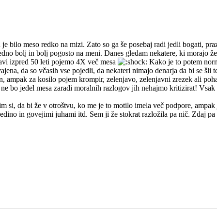
e bilo meso redko na mizi. Zato so ga še posebaj radi jedli bogati, prazn
vedno bolj in bolj pogosto na meni. Danes gledam nekatere, ki morajo ž
javi izpred 50 leti pojemo 4X več mesa
Kako je to potem norma
jena, da so včasih vse pojedli, da nekateri nimajo denarja da bi se šli t
, ampak za kosilo pojem krompir, zelenjavo, zelenjavni zrezek ali poha
 ne bo jedel mesa zaradi moralnih razlogov jih nehajmo kritizirat! Vsak s
lim si, da bi že v otroštvu, ko me je to motilo imela več podpore, ampa
vedino in govejimi juhami itd. Sem ji že stokrat razložila pa nič. Zda