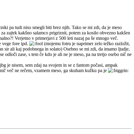
iki pa tudi niso smegli biti brez njih. Tako se mi zdi, da je meso
e za zajtrk kakšno salamco prigriznit, potem za kosilo obvezno kakšen
lno?! Verjetno v primerjavi z 500 leti nazaj pa še mnogo več.
e vege fore ipd.
(mojemu fotru je naprimer zelo težko razložit,
n sir ali kaj podobnega in solato) Osebno se mi zdi, da imamo ljudje,
e odloči zase, s tem če kdo je ali ne je meso, pa na tretjo osebo nič ne
k jbg je nisem, sem zdaj na svojem in se z fantom počasi, ampak
j pa nič več ne rečem, vzamem meso, ga skuham kužku pa je