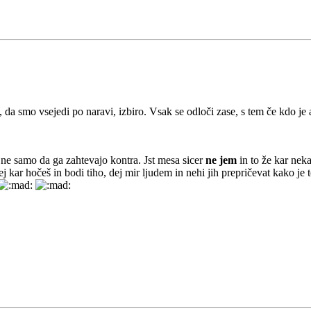
da smo vsejedi po naravi, izbiro. Vsak se odloči zase, s tem če kdo je a
, ne samo da ga zahtevajo kontra. Jst mesa sicer
ne jem
in to že kar nek
j kar hočeš in bodi tiho, dej mir ljudem in nehi jih prepričevat kako j