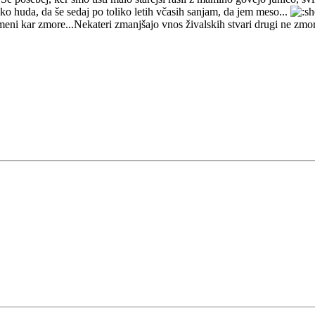
ako huda, da še sedaj po toliko letih včasih sanjam, da jem meso...
emeni kar zmore...Nekateri zmanjšajo vnos živalskih stvari drugi ne zmo