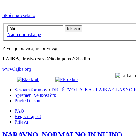
Skoči na vsebino
Napredno iskanje
Živeti je pravica, ne privilegij
LAJKA
, društvo za zaščito in pomoč živalim
www.lajka.org
Seznam forumov
‹
DRUŠTVO LAJKA
‹
LAJKA GLASNO 
Spremeni velikost črk
Pogled tiskanja
FAQ
Registriraj se!
Prijava
NARAVNO, NORMALNO IN NUJNO