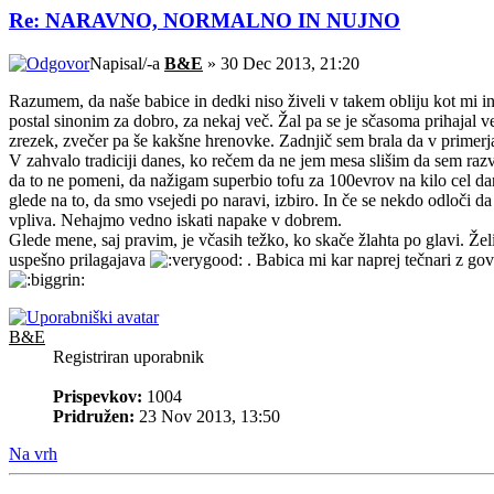
Re: NARAVNO, NORMALNO IN NUJNO
Napisal/-a
B&E
» 30 Dec 2013, 21:20
Razumem, da naše babice in dedki niso živeli v takem obliju kot mi in j
postal sinonim za dobro, za nekaj več. Žal pa se je sčasoma prihajal 
zrezek, zvečer pa še kakšne hrenovke. Zadnjič sem brala da v primer
V zahvalo tradiciji danes, ko rečem da ne jem mesa slišim da sem razva
da to ne pomeni, da nažigam superbio tofu za 100evrov na kilo cel dan
glede na to, da smo vsejedi po naravi, izbiro. In če se nekdo odloči da
vpliva. Nehajmo vedno iskati napake v dobrem.
Glede mene, saj pravim, je včasih težko, ko skače žlahta po glavi. Že
uspešno prilagajava
. Babica mi kar naprej tečnari z go
B&E
Registriran uporabnik
Prispevkov:
1004
Pridružen:
23 Nov 2013, 13:50
Na vrh