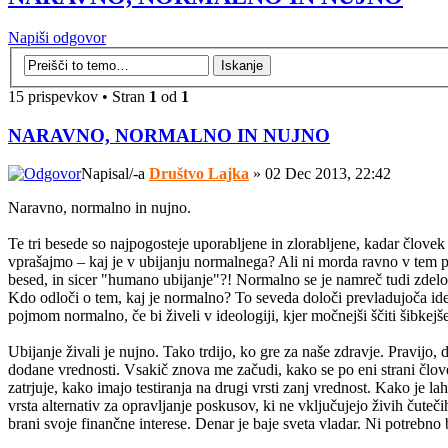
Napiši odgovor
15 prispevkov • Stran
1
od
1
NARAVNO, NORMALNO IN NUJNO
Napisal/-a
Društvo Lajka
» 02 Dec 2013, 22:42
Naravno, normalno in nujno.
Te tri besede so najpogosteje uporabljene in zlorabljene, kadar člove
vprašajmo – kaj je v ubijanju normalnega? Ali ni morda ravno v tem 
besed, in sicer "humano ubijanje"?! Normalno se je namreč tudi zdelo
Kdo odloči o tem, kaj je normalno? To seveda določi prevladujoča ideol
pojmom normalno, če bi živeli v ideologiji, kjer močnejši ščiti šibkejš
Ubijanje živali je nujno. Tako trdijo, ko gre za naše zdravje. Pravijo, 
dodane vrednosti. Vsakič znova me začudi, kako se po eni strani človek
zatrjuje, kako imajo testiranja na drugi vrsti zanj vrednost. Kako je 
vrsta alternativ za opravljanje poskusov, ki ne vključujejo živih čutečih
brani svoje finančne interese. Denar je baje sveta vladar. Ni potrebno 