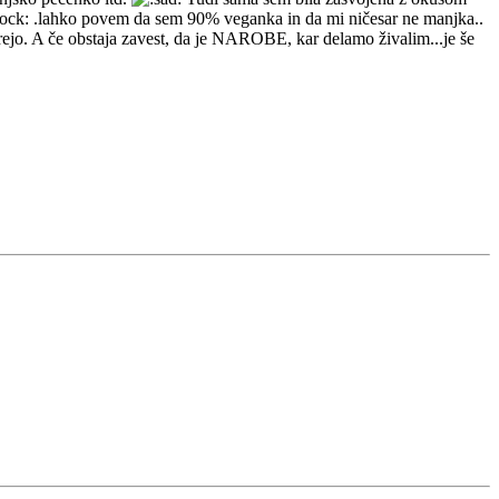
.lahko povem da sem 90% veganka in da mi ničesar ne manjka..
rejo. A če obstaja zavest, da je NAROBE, kar delamo živalim...je še