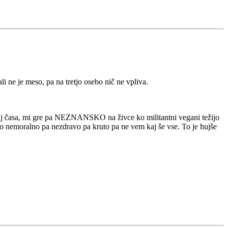
li ne je meso, pa na tretjo osebo nič ne vpliva.
aj časa, mi gre pa NEZNANSKO na živce ko militantni vegani težijo
e to nemoralno pa nezdravo pa kruto pa ne vem kaj še vse. To je hujše