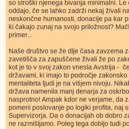
so stroški njenega bivanja minimalni. Le 
oddajo, če se lahko zadrži nekaj živali na
neskončne humanosti, donacije pa kar prih
ki čakajo zunaj na svojo priložnost? Mač
primer...
Naše društvo se že dlje časa zavzema za 
zavetišča za zapuščene živali že po zak
kot je to v svoj zakon vnesla Avstrija - 
državami, ki imajo to področje zakonsko d
mentaliteta ljudi je na višjem nivoju. Nik
država namenila manj denarja za oskrbo 
nasprotno! Ampak kdor ne verjame, da z
pomeni poslovanje po logiki profita, naj 
Supervizorja. Da o donacijah ob dobro z
ne razmišljamo. Poleg tega dobijo tudi po