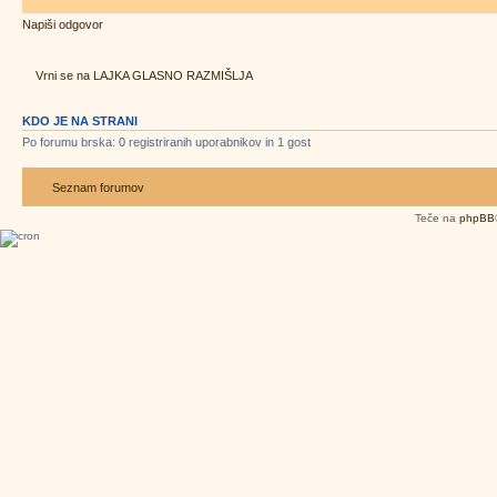
Napiši odgovor
Vrni se na LAJKA GLASNO RAZMIŠLJA
KDO JE NA STRANI
Po forumu brska: 0 registriranih uporabnikov in 1 gost
Seznam forumov
Teče na
phpBB