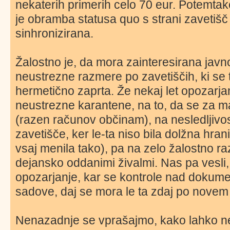
nekaterih primerih celo 70 eur. Potemt
je obramba statusa quo s strani zavetišč
sinhronizirana.
Žalostno je, da mora zainteresirana javn
neustrezne razmere po zavetiščih, ki se tr
hermetično zaprta. Že nekaj let opozarjam
neustrezne karantene, na to, da se za m
(razen računov občinam), na nesledljivost
zavetišče, ker le-ta niso bila dolžna hran
vsaj menila tako), pa na zelo žalostno r
dejansko oddanimi živalmi. Nas pa vesli,
opozarjanje, kar se kontrole nad dokumen
sadove, daj se mora le ta zdaj po novem z
Nenazadnje se vprašajmo, kako lahko ne