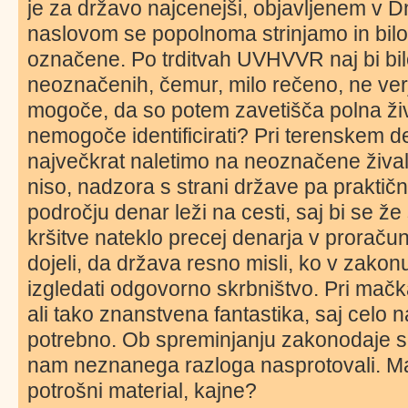
je za državo najcenejši, objavljenem v D
naslovom se popolnoma strinjamo in bilo bi
označene. Po trditvah UVHVVR naj bi bi
neoznačenih, čemur, milo rečeno, ne ve
mogoče, da so potem zavetišča polna žival
nemogoče identificirati? Pri terenskem 
največkrat naletimo na neoznačene živali
niso, nadzora s strani države pa praktičn
področju denar leži na cesti, saj bi se ž
kršitve nateklo precej denarja v proračun 
dojeli, da država resno misli, ko v zakon
izgledati odgovorno skrbništvo. Pri mač
ali tako znanstvena fantastika, saj celo
potrebno. Ob spreminjanju zakonodaje so
nam neznanega razloga nasprotovali. Ma
potrošni material, kajne?