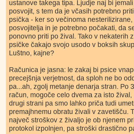
ustanove takega tipa. Ljudje naj bi jemal
posvojit, s tem da je včasih potrebno prit
psička - ker so večinoma nesterilizirane
posvojitelja in je potrebno počakati, da 
ponovno priti po žival. Tako v nekaterih z
psičke čakajo svojo usodo v boksih skup
Luštno, kajne?
Računica je jasna: le zakaj bi psice vnaprej
precejšnja verjetnost, da sploh ne bo o
pa...ah, zgolj metanje denarja stran. Po 
račun, mogoče celo dvema za isto žival,
drugi strani pa smo lahko priča tudi u
premajhnemu obratu živali v zavetišču. Tu
največ stroškov z živaljo je ob njenem pr
protokol izpolnjen, pa stroški drastično p