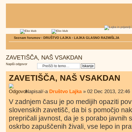
Seznam forumov
‹
DRUŠTVO LAJKA
‹
LAJKA GLASNO RAZMIŠLJA
ZAVETIŠČA, NAŠ VSAKDAN
Napiši odgovor
ZAVETIŠČA, NAŠ VSAKDAN
Napisal/-a
Društvo Lajka
» 02 Dec 2013, 22:46
V zadnjem času je po medijih opaziti po
slovenskih zavetišč, da bi s pomočjo nak
prepričali javnost, da je s porabo javnih
oskrbo zapuščenih živali, vse lepo in p