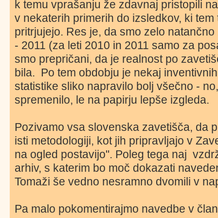
k temu vprašanju že zdavnaj pristopili na 
v nekaterih primerih do izsledkov, ki tem
pritrjujejo. Res je, da smo zelo natančno
- 2011 (za leti 2010 in 2011 samo za p
smo prepričani, da je realnost po zavetiš
bila. Po tem obdobju je nekaj inventivnih
statistike sliko napravilo bolj všečno - no,
spremenilo, le na papirju lepše izgleda.
Pozivamo vsa slovenska zavetišča, da pri
isti metodologiji, kot jih pripravljajo v Z
na ogled postavijo". Poleg tega naj vzdr
arhiv, s katerim bo moč dokazati naveden
Tomaži še vedno nesramno dvomili v na
Pa malo pokomentirajmo navedbe v član