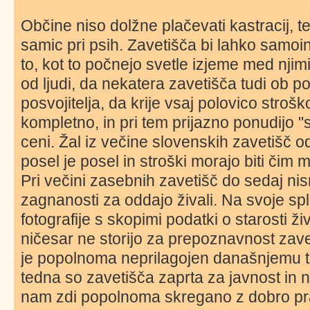
Občine niso dolžne plačevati kastracij, te
samic pri psih. Zavetišča bi lahko samoin
to, kot to počnejo svetle izjeme med njimi
od ljudi, da nekatera zavetišča tudi ob p
posvojitelja, da krije vsaj polovico stroško
kompletno, in pri tem prijazno ponudijo "
ceni. Žal iz večine slovenskih zavetišč od
posel je posel in stroški morajo biti čim m
Pri večini zasebnih zavetišč do sedaj nism
zagnanosti za oddajo živali. Na svoje spl
fotografije s skopimi podatki o starosti živ
ničesar ne storijo za prepoznavnost zavet
je popolnoma neprilagojen današnjemu t
tedna so zavetišča zaprta za javnost in 
nam zdi popolnoma skregano z dobro pr