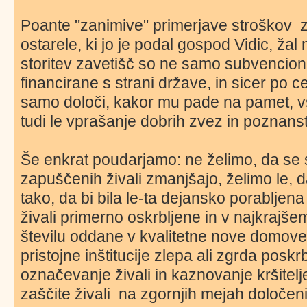
Poante "zanimive" primerjave stroškov 
ostarele, ki jo je podal gospod Vidic, ž
storitev zavetišč so ne samo subvencion
financirane s strani države, in sicer po c
samo določi, kakor mu pade na pamet, v
tudi le vprašanje dobrih zvez in poznans
Še enkrat poudarjamo: ne želimo, da se
zapuščenih živali zmanjšajo, želimo le, d
tako, da bi bila le-ta dejansko porablje
živali primerno oskrbljene in v najkrajš
številu oddane v kvalitetne nove domove. 
pristojne inštitucije zlepa ali zgrda posk
označevanje živali in kaznovanje kršitel
zaščite živali na zgornjih mejah določen