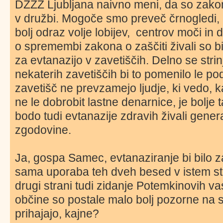
DZZŽ Ljubljana naivno meni, da so zakon
v družbi. Mogoče smo preveč črnogledi,
bolj odraz volje lobijev, centrov moči in
o spremembi zakona o zaščiti živali so bi
za evtanazijo v zavetiščih. Delno se strin
nekaterih zavetiščih bi to pomenilo le po
zavetišč ne prevzamejo ljudje, ki vedo, ka
ne le dobrobit lastne denarnice, je bolje 
bodo tudi evtanazije zdravih živali gene
zgodovine.
Ja, gospa Samec, evtanaziranje bi bilo z
sama uporaba teh dveh besed v istem st
drugi strani tudi zidanje Potemkinovih va
občine so postale malo bolj pozorne na s
prihajajo, kajne?