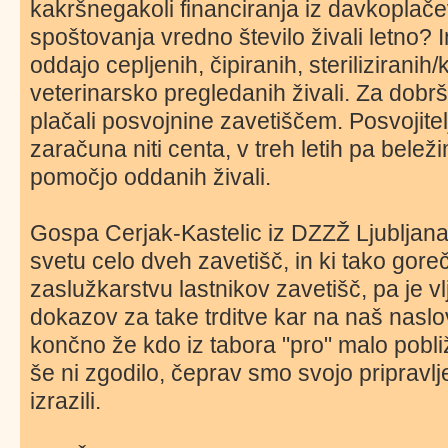
kakršnegakoli financiranja iz davkoplač
spoštovanja vredno število živali letno?
oddajo cepljenih, čipiranih, steriliziranih
veterinarsko pregledanih živali. Za dobrš
plačali posvojnine zavetiščem. Posvojite
zaračuna niti centa, v treh letih pa bele
pomočjo oddanih živali.
Gospa Cerjak-Kastelic iz DZZŽ Ljubljana
svetu celo dveh zavetišč, in ki tako go
zaslužkarstvu lastnikov zavetišč, pa je v
dokazov za take trditve kar na naš naslov
končno že kdo iz tabora "pro" malo pobli
še ni zgodilo, čeprav smo svojo pripravlj
izrazili.