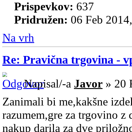
Prispevkov:
637
Pridružen:
06 Feb 2014,
Na vrh
Re: Pravična trgovina - v
Napisal/-a
Javor
» 20 
Zanimali bi me,kakšne izde
razumem,gre za trgovino z 
nakup darila za dve priložno