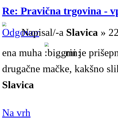
Re: Pravična trgovina - v
Napisal/-a
Slavica
» 22
ena muha
mi je prišepn
drugačne mačke, kakšno sl
Slavica
Na vrh