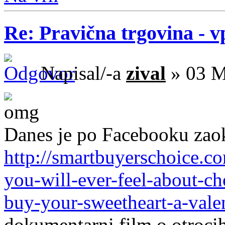
Re: Pravična trgovina - v
Napisal/-a
zival
» 03 M
Danes je po Facebooku zaok
http://smartbuyerschoice.c
you-will-ever-feel-about-ch
buy-your-sweetheart-a-valen
dokumentarni film o otrocih