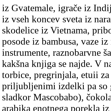
iz Gvatemale, igrače iz Indi
iz vseh koncev sveta iz nara
skodelice iz Vietnama, pribo
posode iz bambusa, vaze iz 
instrumente, raznobarvne šal
kakšna knjiga se najde. V n
torbice, pregrinjala, etuii z
priljubljenimi izdelki pa so
sladkor Mascobabo), čokola
arabika enotnega porekla iz 