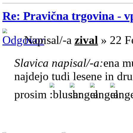
Re: Pravična trgovina - v
Napisal/-a
zival
» 22 F
Slavica napisal/-a:
ena 
najdejo tudi lesene in d
prosim