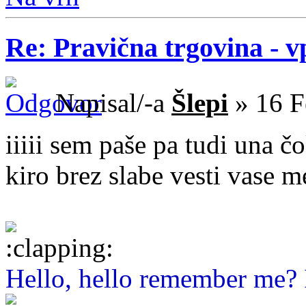
Re: Pravična trgovina - v
Napisal/-a
Šlepi
» 16 F
iiiii sem paše pa tudi una 
kiro brez slabe vesti vase m
Hello, hello remember me? I