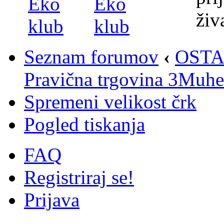
Seznam forumov
‹
OST
Pravična trgovina 3Muhe
Spremeni velikost črk
Pogled tiskanja
FAQ
Registriraj se!
Prijava