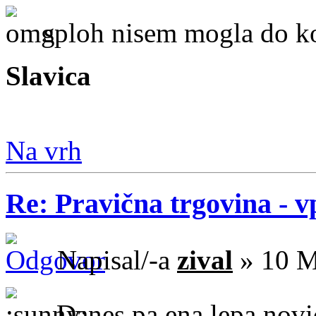
sploh nisem mogla do k
Slavica
Na vrh
Re: Pravična trgovina - v
Napisal/-a
zival
» 10 M
Danes pa ena lepa novica