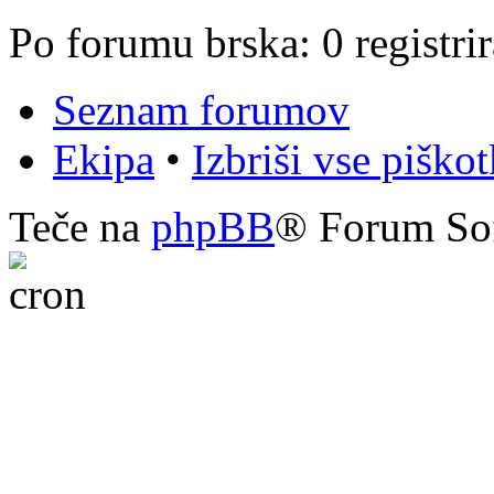
Po forumu brska: 0 registri
Seznam forumov
Ekipa
•
Izbriši vse piško
Teče na
phpBB
® Forum So