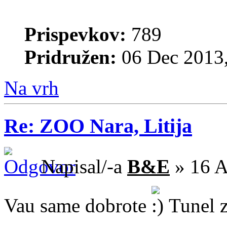
Prispevkov:
789
Pridružen:
06 Dec 2013,
Na vrh
Re: ZOO Nara, Litija
Napisal/-a
B&E
» 16 A
Vau same dobrote
Tunel z