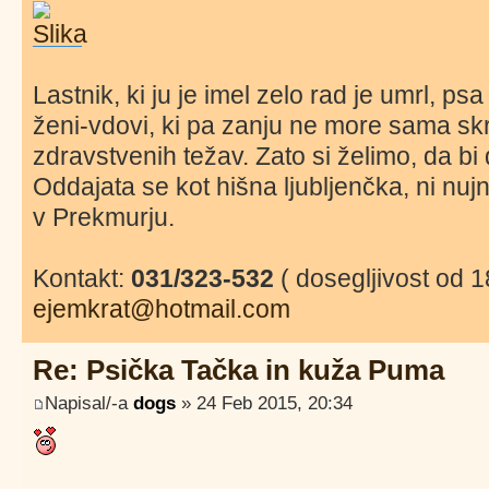
Lastnik, ki ju je imel zelo rad je umrl, ps
ženi-vdovi, ki pa zanju ne more sama skr
zdravstvenih težav. Zato si želimo, da b
Oddajata se kot hišna ljubljenčka, ni nu
v Prekmurju.
Kontakt:
031/323-532
( dosegljivost od 1
ejemkrat@hotmail.com
Re: Psička Tačka in kuža Puma
Napisal/-a
dogs
» 24 Feb 2015, 20:34