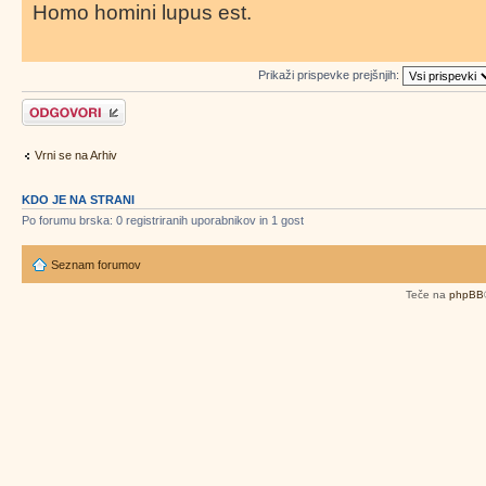
Homo homini lupus est.
Prikaži prispevke prejšnjih:
Napiši odgovor
Vrni se na Arhiv
KDO JE NA STRANI
Po forumu brska: 0 registriranih uporabnikov in 1 gost
Seznam forumov
Teče na
phpBB