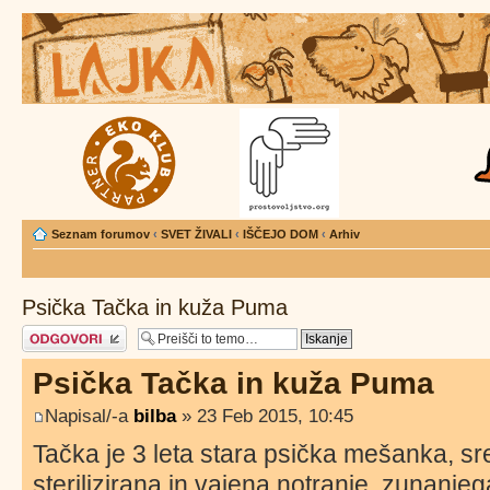
Seznam forumov
‹
SVET ŽIVALI
‹
IŠČEJO DOM
‹
Arhiv
Psička Tačka in kuža Puma
Napiši odgovor
Psička Tačka in kuža Puma
Napisal/-a
bilba
» 23 Feb 2015, 10:45
Tačka je 3 leta stara psička mešanka, sre
sterilizirana in vajena notranje, zunanjeg