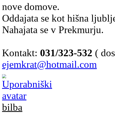
nove domove.
Oddajata se kot hišna ljubl
Nahajata se v Prekmurju.
Kontakt:
031/323-532
( dos
ejemkrat@hotmail.com
bilba