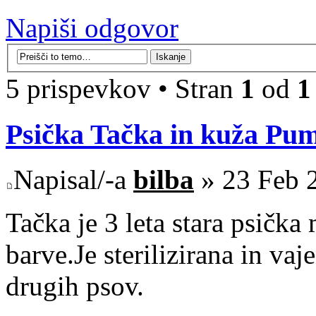
Napiši odgovor
5 prispevkov • Stran
1
od
1
Psička Tačka in kuža Pu
Napisal/-a
bilba
» 23 Feb 
Tačka je 3 leta stara psička 
barve.Je sterilizirana in va
drugih psov.