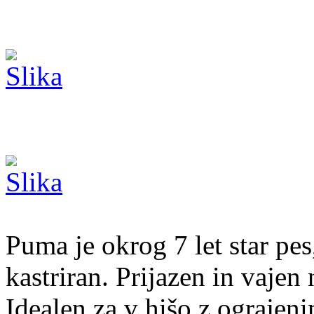
Puma je okrog 7 let star pe
kastriran. Prijazen in vajen
Idealen za v hišo z ograjen