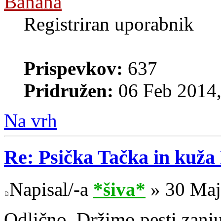
Banana
Registriran uporabnik
Prispevkov:
637
Pridružen:
06 Feb 2014,
Na vrh
Re: Psička Tačka in kuž
Napisal/-a
*šiva*
» 30 Maj
Odlično. Držimo pesti zanju