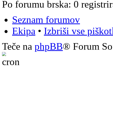
Po forumu brska: 0 registri
Seznam forumov
Ekipa
•
Izbriši vse piško
Teče na
phpBB
® Forum So