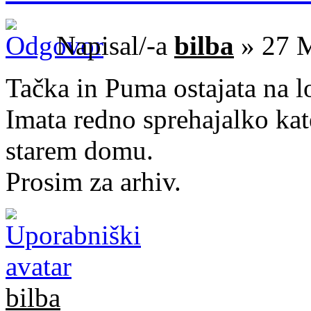
Napisal/-a
bilba
» 27 M
Tačka in Puma ostajata na lo
Imata redno sprehajalko kat
starem domu.
Prosim za arhiv.
bilba