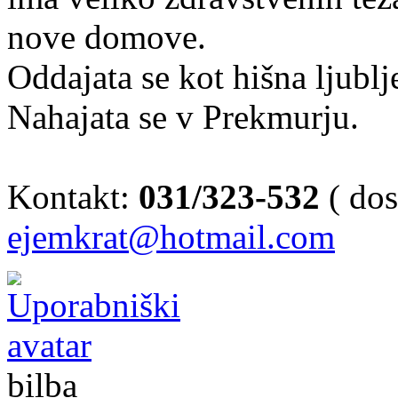
nove domove.
Oddajata se kot hišna ljubl
Nahajata se v Prekmurju.
Kontakt:
031/323-532
( dos
ejemkrat@hotmail.com
bilba