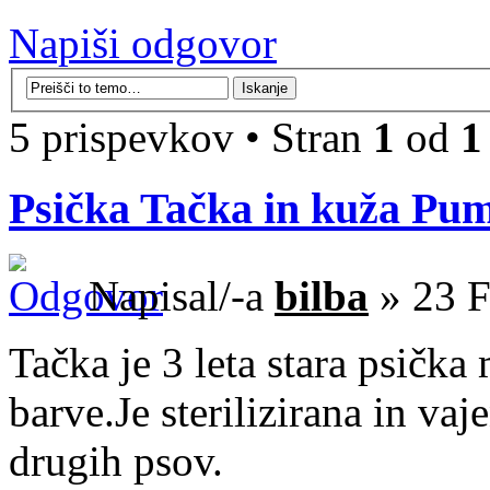
Napiši odgovor
5 prispevkov • Stran
1
od
1
Psička Tačka in kuža Pu
Napisal/-a
bilba
» 23 F
Tačka je 3 leta stara psička 
barve.Je sterilizirana in va
drugih psov.