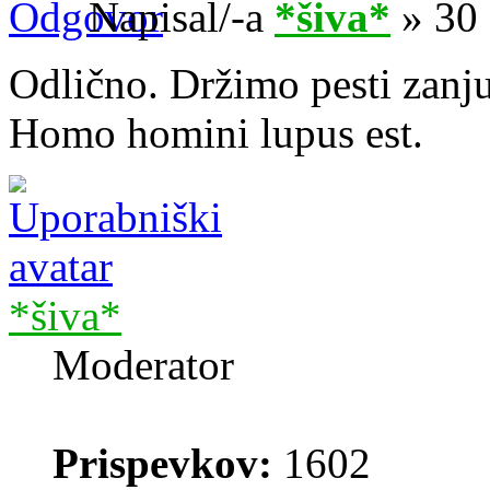
Napisal/-a
*šiva*
» 30 
Odlično. Držimo pesti zanju
Homo homini lupus est.
*šiva*
Moderator
Prispevkov:
1602