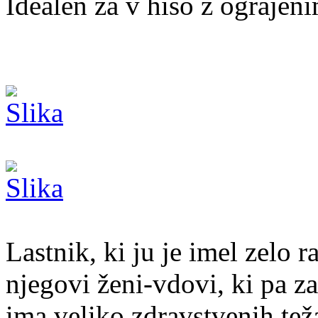
Idealen za v hišo z ograjen
Lastnik, ki ju je imel zelo r
njegovi ženi-vdovi, ki pa z
ima veliko zdravstvenih teža