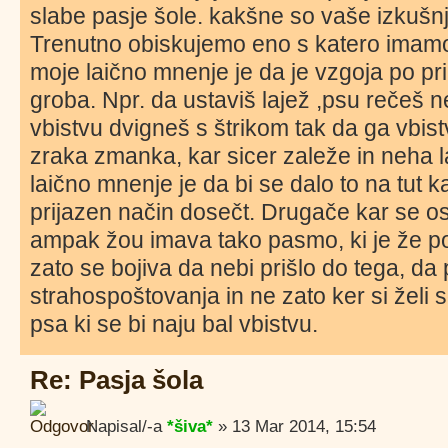
slabe pasje šole. kakšne so vaše izkušn
Trenutno obiskujemo eno s katero imam
moje laično mnenje je da je vzgoja po pr
groba. Npr. da ustaviš lajež ,psu rečeš
vbistvu dvigneš s štrikom tak da ga vbis
zraka zmanka, kar sicer zaleže in neha
laično mnenje je da bi se dalo to na tut 
prijazen način dosečt. Drugače kar se o
ampak žou imava tako pasmo, ki je že po 
zato se bojiva da nebi prišlo do tega, da
strahospoštovanja in ne zato ker si želi 
psa ki se bi naju bal vbistvu.
Re: Pasja šola
Napisal/-a
*šiva*
» 13 Mar 2014, 15:54