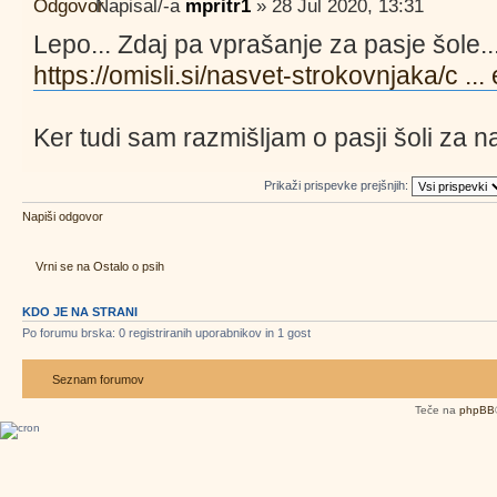
Napisal/-a
mpritr1
» 28 Jul 2020, 13:31
Lepo... Zdaj pa vprašanje za pasje šole...
https://omisli.si/nasvet-strokovnjaka/c ...
Ker tudi sam razmišljam o pasji šoli za 
Prikaži prispevke prejšnjih:
Napiši odgovor
Vrni se na Ostalo o psih
KDO JE NA STRANI
Po forumu brska: 0 registriranih uporabnikov in 1 gost
Seznam forumov
Teče na
phpBB