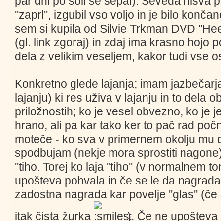
par dni po šoli še šepal). Seveda nisva p
''zaprl'', izgubil vso voljo in je bilo kon
sem si kupila od Silvie Trkman DVD ''Heeli
(gl. link zgoraj) in zdaj ima krasno hojo
dela z velikim veseljem, kakor tudi vse os
Konkretno glede lajanja; imam jazbečar
lajanju) ki res uživa v lajanju in to dela
priložnostih; ko je vesel obvezno, ko je j
hrano, ali pa kar tako ker to pač rad počn
moteče - ko sva v primernem okolju mu do
spodbujam (nekje mora sprostiti nagone), 
''tiho. Torej ko laja ''tiho'' (v normalnem t
upošteva pohvala in če se le da nagrada;
zadostna nagrada kar povelje ''glas'' (če š
itak čista žurka
). Če ne upošteva t