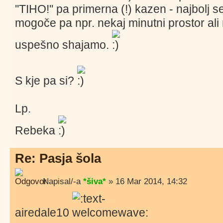
''TIHO!'' pa primerna (!) kazen - najbolj 
mogoče pa npr. nekaj minutni prostor al
uspešno shajamo.
S kje pa si?
Lp.
Rebeka
Re: Pasja šola
Napisal/-a
*šiva*
» 16 Mar 2014, 14:32
airedale10