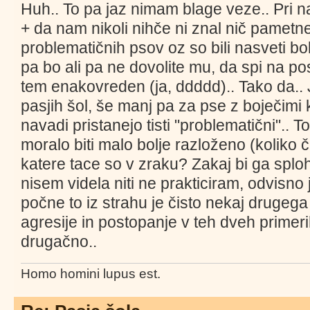
Huh.. To pa jaz nimam blage veze.. Pri 
+ da nam nikoli nihče ni znal nič pametn
problematičnih psov oz so bili nasveti bo
pa bo ali pa ne dovolite mu, da spi na pos
tem enakovreden (ja, ddddd).. Tako da..
pasjih šol, še manj pa za pse z boječimi k
navadi pristanejo tisti "problematični".. T
moralo biti malo bolje razloženo (koliko č
katere tace so v zraku? Zakaj bi ga sploh 
nisem videla niti ne prakticiram, odvisno 
počne to iz strahu je čisto nekaj drugega 
agresije in postopanje v teh dveh primeri
drugačno..
Homo homini lupus est.