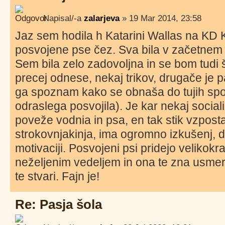
Napisal/-a
zalarjeva
» 19 Mar 2014, 23:58
Jaz sem hodila h Katarini Wallas na KD 
posvojene pse čez. Sva bila v začetnem 
Sem bila zelo zadovoljna in se bom tudi š
precej odnese, nekaj trikov, drugače je p
ga spoznam kako se obnaša do tujih spov
odraslega posvojila). Je kar nekaj social
poveže vodnia in psa, en tak stik vzpostav
strokovnjakinja, ima ogromno izkušenj, d
motivaciji. Posvojeni psi pridejo velikokr
neželjenim vedeljem in ona te zna usmerj
te stvari. Fajn je!
Re: Pasja šola