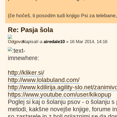
(če hočeš, ti posodim tudi knjigo Psi za telebane
Re: Pasja šola
Napisal/-a
airedale10
» 16 Mar 2014, 14:16
http://kliker.si/
http://www.lolabuland.com/
http://www.kdilirija.agility-slo.net/zanimivo
https://www.youtube.com/user/kikopup
Poglej si kaj o šolanju psov - o šolanju s 
metodi, kakšne novejše knjige, forume i
so zastarele in z bolj prijaznimi se da d