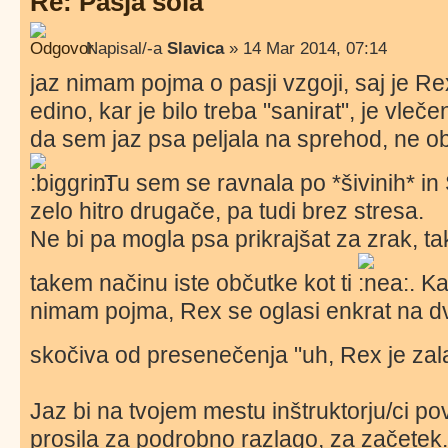
Re: Pasja šola
Napisal/-a
Slavica
» 14 Mar 2014, 07:14
jaz nimam pojma o pasji vzgoji, saj je R
edino, kar je bilo treba "sanirat", je vle
da sem jaz psa peljala na sprehod, ne obr
.Tu sem se ravnala po *šivinih* in Š
zelo hitro drugače, pa tudi brez stresa.
Ne bi pa mogla psa prikrajšat za zrak, ta
takem načinu iste občutke kot ti
. Ka
nimam pojma, Rex se oglasi enkrat na d
skočiva od presenečenja "uh, Rex je zal
Jaz bi na tvojem mestu inštruktorju/ci p
prosila za podrobno razlago, za začetek.