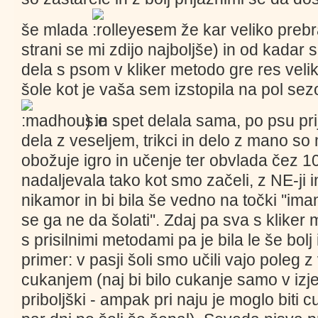
še mlada
sem že kar veliko prebr
strani se mi zdijo najboljše) in od kadar
dela s psom v kliker metodo gre res velik
šole kot je vaša sem izstopila na pol se
) in spet delala sama, po psu pr
dela z veseljem, trikci in delo z mano so
obožuje igro in učenje ter obvlada čez 10
nadaljevala tako kot smo začeli, z NE-ji in
nikamor in bi bila še vedno na točki ''im
se ga ne da šolati''. Zdaj pa sva s klike
s prisilnimi metodami pa je bila le še bolj
primer: v pasji šoli smo učili vajo poleg 
cukanjem (naj bi bilo cukanje samo v izj
priboljški - ampak pri naju je moglo biti 