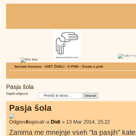
Seznam forumov
‹
SVET ŽIVALI
‹
O PSIH
‹
Ostalo o psih
Pasja šola
Napiši odgovor
Pasja šola
Napisal/-a
Didi
» 13 Mar 2014, 15:22
Zanima me mnejnje vseh "ta pasjih" kate