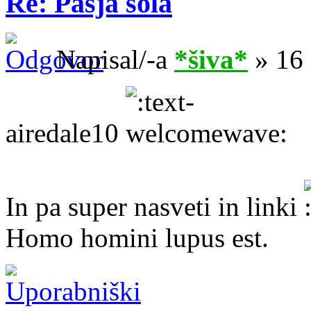
Re: Pasja šola
Napisal/-a
*šiva*
» 16 
airedale10
In pa super nasveti in linki
Homo homini lupus est.