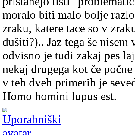
pristanejo tisti "problematič
moralo biti malo bolje razlo
zraku, katere tace so v zrak
dušiti?).. Jaz tega še nisem 
odvisno je tudi zakaj pes laj
nekaj drugega kot če počne t
v teh dveh primerih je seve
Homo homini lupus est.