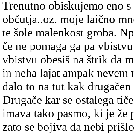
Trenutno obiskujemo eno s
občutja..oz. moje laično mn
te šole malenkost groba. Npr
če ne pomaga ga pa vbistvu 
vbistvu obesiš na štrik da 
in neha lajat ampak nevem n
dalo to na tut kak drugačen 
Drugače kar se ostalega ti
imava tako pasmo, ki je že 
zato se bojiva da nebi prišl