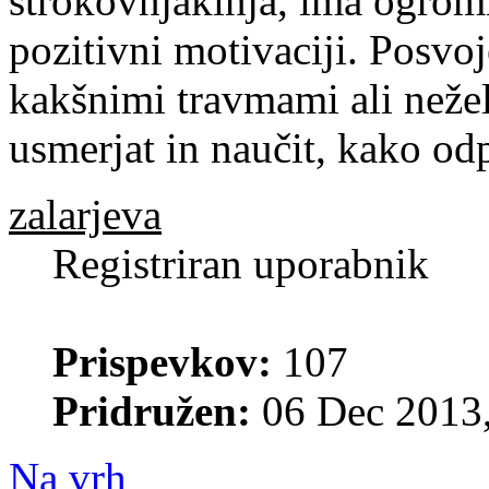
strokovnjakinja, ima ogrom
pozitivni motivaciji. Posvoj
kakšnimi travmami ali nežel
usmerjat in naučit, kako odpr
zalarjeva
Registriran uporabnik
Prispevkov:
107
Pridružen:
06 Dec 2013,
Na vrh