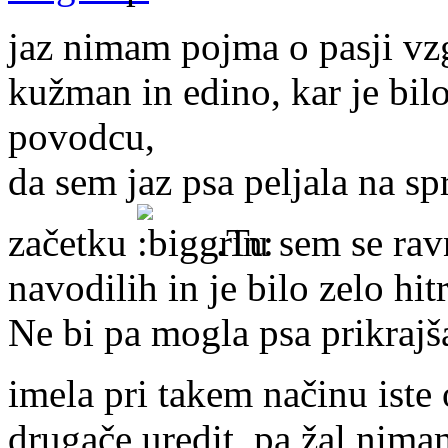
jaz nimam pojma o pasji vzg
kužman in edino, kar je bilo
povodcu,
da sem jaz psa peljala na sp
začetku
.Tu sem se ravn
navodilih in je bilo zelo hit
Ne bi pa mogla psa prikrajša
imela pri takem načinu iste
drugače uredit, pa žal nima