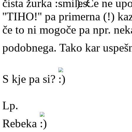
čista žurka
). Če ne upo
''TIHO!'' pa primerna (!) ka
če to ni mogoče pa npr. neka
podobnega. Tako kar uspeš
S kje pa si?
Lp.
Rebeka