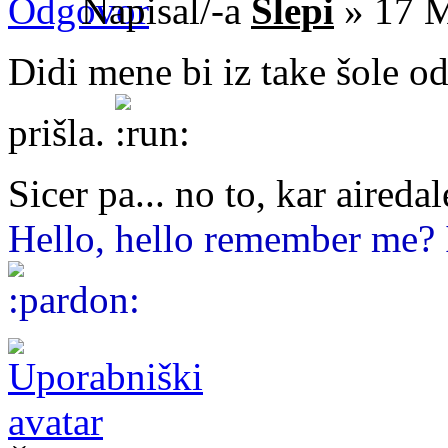
Napisal/-a
Šlepi
» 17 M
Didi mene bi iz take šole o
prišla.
Sicer pa... no to, kar aireda
Hello, hello remember me? I