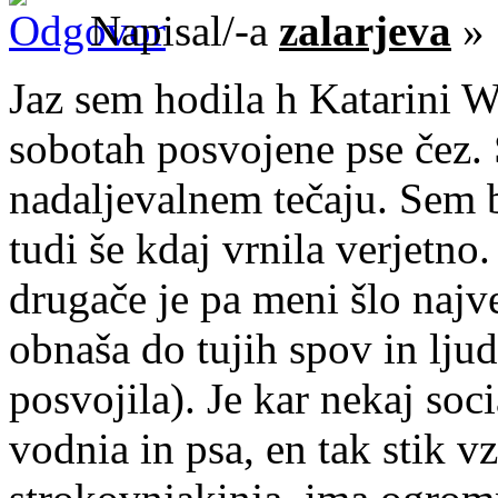
Napisal/-a
zalarjeva
» 
Jaz sem hodila h Katarini 
sobotah posvojene pse čez. 
nadaljevalnem tečaju. Sem b
tudi še kdaj vrnila verjetno.
drugače je pa meni šlo najv
obnaša do tujih spov in lju
posvojila). Je kar nekaj soc
vodnia in psa, en tak stik vz