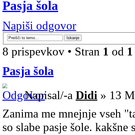
Pasja šola
Napiši odgovor
8 prispevkov • Stran
1
od
1
Pasja šola
Napisal/-a
Didi
» 13 Ma
Zanima me mnejnje vseh "ta 
so slabe pasje šole. kakšne 