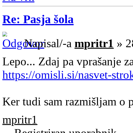
Re: Pasja šola
Napisal/-a
mpritr1
» 2
Lepo... Zdaj pa vprašanje za 
https://omisli.si/nasvet-stro
Ker tudi sam razmišljam o p
mpritr1
Registriran uporabnik