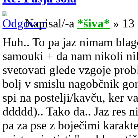
Napisal/-a
*šiva*
» 13 
Huh.. To pa jaz nimam blage
samouki + da nam nikoli ni
svetovati glede vzgoje prob
bolj v smislu nagobčnik gor
spi na postelji/kavču, ker v
ddddd).. Tako da.. Jaz res n
pa za pse z boječimi karakte