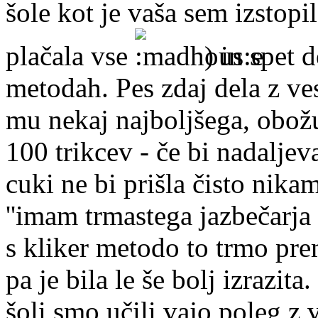
šole kot je vaša sem izstopi
plačala vse
) in spet 
metodah. Pes zdaj dela z ves
mu nekaj najboljšega, obožu
100 trikcev - če bi nadaljev
cuki ne bi prišla čisto nika
''imam trmastega jazbečarja k
s kliker metodo to trmo pre
pa je bila le še bolj izrazita
šoli smo učili vajo poleg z