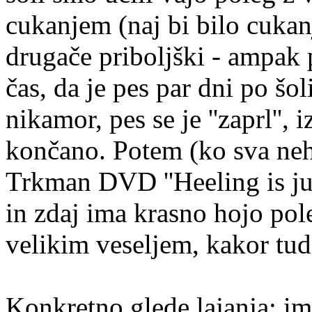
cukanjem (naj bi bilo cukan
drugače priboljški - ampak 
čas, da je pes par dni po šol
nikamor, pes se je ''zaprl'', 
končano. Potem (ko sva neha
Trkman DVD ''Heeling is just
in zdaj ima krasno hojo pol
velikim veseljem, kakor tudi
Konkretno glede lajanja; i