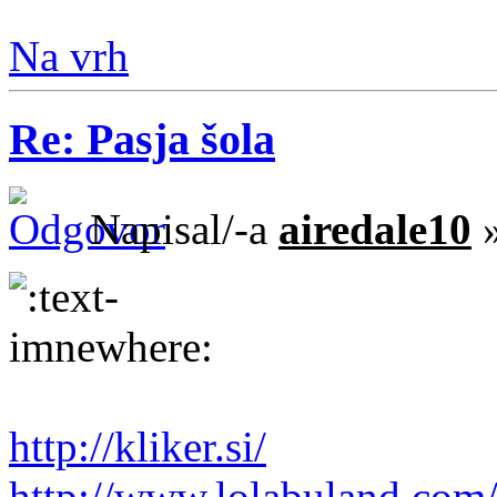
Na vrh
Re: Pasja šola
Napisal/-a
airedale10
»
http://kliker.si/
http://www.lolabuland.com