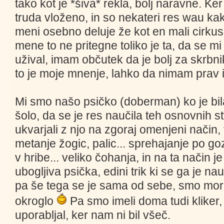
tako kot je *šiva* rekla, bolj naravne. Ker r
truda vloženo, in so nekateri res wau ka
meni osebno deluje že kot en mali cirkus
mene to ne pritegne toliko je ta, da se mi
užival, imam občutek da je bolj za skrbn
to je moje mnenje, lahko da nimam prav 
Mi smo našo psičko (doberman) ko je bila
šolo, da se je res naučila teh osnovnih s
ukvarjali z njo na zgoraj omenjeni način, t
metanje žogic, palic... sprehajanje po goz
v hribe... veliko čohanja, in na ta način j
ubogljiva psička, edini trik ki se ga je nau
pa še tega se je sama od sebe, smo mora
okroglo
Pa smo imeli doma tudi kliker
uporabljal, ker nam ni bil všeč.