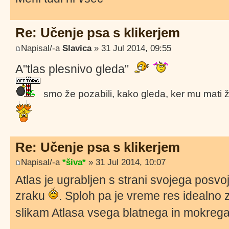
Re: Učenje psa s klikerjem
Napisal/-a
Slavica
» 31 Jul 2014, 09:55
A"tlas plesnivo gleda"
smo že pozabili, kako gleda, ker mu mati že 
Re: Učenje psa s klikerjem
Napisal/-a
*šiva*
» 31 Jul 2014, 10:07
Atlas je ugrabljen s strani svojega posvo
zraku
. Sploh pa je vreme res idealno z
slikam Atlasa vsega blatnega in mokrega
.