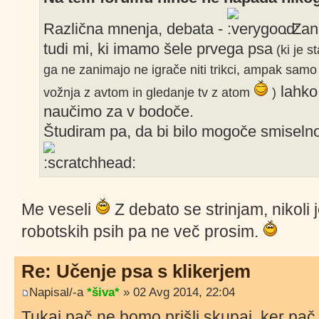
Različna mnenja, debata -
. Zan
tudi mi, ki imamo šele prvega psa
(ki je st
ga ne zanimajo ne igrače niti trikci, ampak samo 
lahko
vožnja z avtom in gledanje tv z atom
)
naučimo za v bodoče.
Študiram pa, da bi bilo mogoče smiselno 
Me veseli
Z debato se strinjam, nikoli 
robotskih psih pa ne več prosim.
Re: Učenje psa s klikerjem
Napisal/-a
*šiva*
» 02 Avg 2014, 22:04
Tukaj pač ne bomo prišli skupaj, ker pač