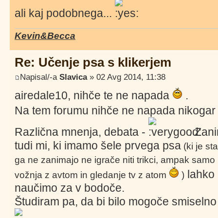
ali kaj podobnega...
Kevin&Becca
Re: Učenje psa s klikerjem
Napisal/-a
Slavica
» 02 Avg 2014, 11:38
airedale10, nihče te ne napada
.
Na tem forumu nihče ne napada nikogar 
Različna mnenja, debata -
. Zani
tudi mi, ki imamo šele prvega psa
(ki je sta
ga ne zanimajo ne igrače niti trikci, ampak samo 
lahko 
vožnja z avtom in gledanje tv z atom
)
naučimo za v bodoče.
Študiram pa, da bi bilo mogoče smiselno t