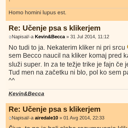
Homo homini lupus est.
Re: Učenje psa s klikerjem
Napisal/-a
Kevin&Becca
» 31 Jul 2014, 11:12
No tudi to ja. Nekaterim kliker ni pri srcu
sem Becco naucil na kliker komaj pred 
služi super. In za te težje trike je fajn če 
Tud men na začetku ni blo, pol ko sem pa
^^
Kevin&Becca
Re: Učenje psa s klikerjem
Napisal/-a
airedale10
» 01 Avg 2014, 22:33