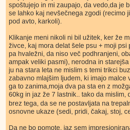
spoštujejo in mi zaupajo, da vedo,da je 
se lahko kaj nevšečnega zgodi (recimo j
pod avto, karkoli).
Klikanje meni nikoli ni bil užitek, ker že m
živce, kaj mora delat šele psu + moji psi
pa hvaležni, da niso več podhranjeni, ob
ampak veliki pasmi), nerodna in starejša 
ju na stara leta ne mislim s temi trikci bu
zabavno mlajšim ljudem, ki imajo malce v
ga to zanima,moja dva pa sta en z možg
60kg in jaz že 7 lastnik.. tako da mislim,
brez tega, da se ne postavljata na trepa
osnovne ukaze (sedi, pridi, čakaj, stoj, ce
Da ne bo pomote, jaz sem impresionira