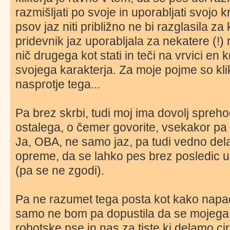
razmišljati po svoje in uporabljati svojo k
psov jaz niti približno ne bi razglasila z
pridevnik jaz uporabljala za nekatere (!)
nič drugega kot stati in teči na vrvici en 
svojega karakterja. Za moje pojme so kli
nasprotje tega...
Pa brez skrbi, tudi moj ima dovolj spreho
ostalega, o čemer govorite, vsekakor pa 
Ja, OBA, ne samo jaz, pa tudi vedno del
opreme, da se lahko pes brez posledic 
(pa se ne zgodi).
Pa ne razumet tega posta kot kako napad
samo ne bom pa dopustila da se mojega
robotske pse in nas za tiste ki delamo c