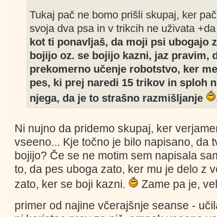
Tukaj pač ne bomo prišli skupaj, ker pač
svoja dva psa in v trikcih ne uživata +da
kot ti ponavljaš, da moji psi ubogajo 
bojijo oz. se bojijo kazni, jaz pravim, 
prekomerno učenje robotstvo, ker me 
pes, ki prej naredi 15 trikov in sploh 
njega, da je to strašno razmišljanje
Ni nujno da pridemo skupaj, ker verjam
vseeno... Kje točno je bilo napisano, da t
bojijo? Če se ne motim sem napisala samo
to, da pes uboga zato, ker mu je delo z 
zato, ker se boji kazni.
Zame pa je, vel
primer od najine včerajšnje seanse - učil