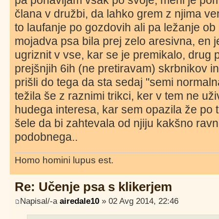
pa ponavljam vsak po svoje, meni je po
člana v družbi, da lahko grem z njima ve
to laufanje po gozdovih ali pa ležanje ob 
mojadva psa bila prej zelo aresivna, en je 
ugriznit v vse, kar se je premikalo, drug 
prejšnjih 6ih (ne pretiravam) skrbnikov i
prišli do tega da sta sedaj "semi normalna
težila še z raznimi trikci, ker v tem ne u
hudega interesa, kar sem opazila že po 
šele da bi zahtevala od njiju kakšno ravno
podobnega..
Homo homini lupus est.
Re: Učenje psa s klikerjem
Napisal/-a
airedale10
» 02 Avg 2014, 22:46