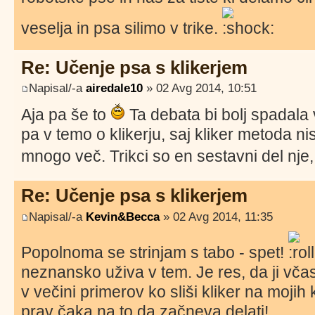
veselja in psa silimo v trike.
Re: Učenje psa s klikerjem
Napisal/-a
airedale10
» 02 Avg 2014, 10:51
Aja pa še to
Ta debata bi bolj spadala 
pa v temo o klikerju, saj kliker metoda n
mnogo več. Trikci so en sestavni del nje
Re: Učenje psa s klikerjem
Napisal/-a
Kevin&Becca
» 02 Avg 2014, 11:35
Popolnoma se strinjam s tabo - spet!
neznansko uživa v tem. Je res, da ji vč
v večini primerov ko sliši kliker na mojih 
prav čaka na to da začneva delati!