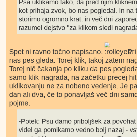
Psa uklikamo tako, da pred njim klikne
kot prihaja zvok, bo nas pogledal. In na 
storimo ogromno krat, in več dni zapor
razumel dejstvo "za klikom sledi nagrad
Spet ni ravno točno napisano.
Pri
nas pes gleda. Torej klik, takoj zatem na
Torej nič čakanja po kliku da pes pogle
samo klik-nagrada, na začetku precej hitr
uklikovanju ne za nobeno vedenje. Je pa
dan ali dva, če to ponavljaš več dni sam
pojme.
-Potek: Psu damo priboljšek za povohat 
videl ga pomikamo vedno bolj nazaj - vs