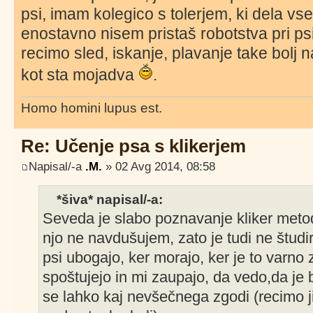
psi, imam kolegico s tolerjem, ki dela vs
enostavno nisem pristaš robotstva pri psih
recimo sled, iskanje, plavanje take bolj
kot sta mojadva
.
Homo homini lupus est.
Re: Učenje psa s klikerjem
Napisal/-a
.M.
» 02 Avg 2014, 08:58
*šiva* napisal/-a:
Seveda je slabo poznavanje kliker metod
njo ne navdušujem, zato je tudi ne štud
psi ubogajo, ker morajo, ker je to varno 
spoštujejo in mi zaupajo, da vedo,da je 
se lahko kaj nevšečnega zgodi (recimo j