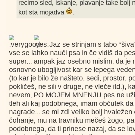
recimo sled, iskanje, plavanje take bolj
kot sta mojadva
.
Jaz se strinjam s tabo *šiva*
vse se lahko nauči psa in če vidiš da pes
super... ampak jaz osebno mislim, da je
osnovno ubogljivost kar se lepega vedenj
(to kar je bilo že našteto, sedi, prostor, 
pokličeš, ne sili v druge, ne vleče itd.), k
nevem, PO MOJEM MNENJU pes ne uživa 
tleh ali kaj podobnega, imam občutek da 
nagrade... se mi zdi veliko bolj hvaležen
čohanje, mu na travniku mečeš žogo, palico
podobnega, da ti prinese nazaj, da se lov