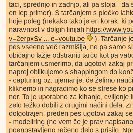
taci, sprednjo in zadnjo, ali pa stoja - da s
en lep primer). S tarčanjem s plečko la
hoje poleg (nekako tako je en korak, ki 
naravnost v dolgih linijah
https://www.yo
v=2erpxSv ... e=youtu.be
). Tarčanje j
pes vseeno več razmišlja, ne pa samo sl
običajno lažje odstraniti tarčo kot pa v
tarčanjem usmerimo, da ugotovi zakaj pr
naprej oblikujemo s shappingom do kon
- capturing oz. ujemanje: če želimo nauči
kliknemo in nagradimo ko se strese ko p
nor. To je uporabno za kihanje, cviljenje 
zelo težko dobili z drugimi načini dela. Z
dolgotrajen, preden pes ugotovi zakaj se
- modeliring (ne vem če je prav napisano)
poenostavljeno rečeno delo s prisilo. Np