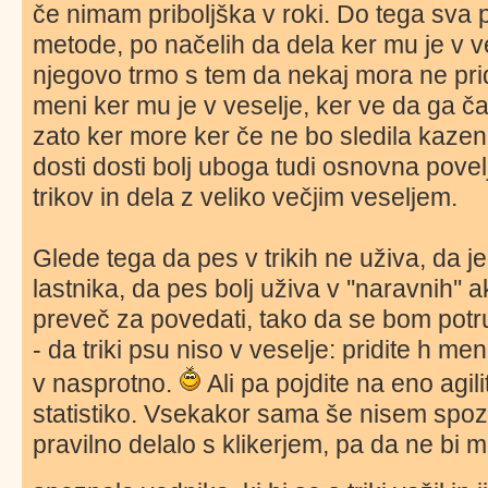
če nimam priboljška v roki. Do tega sva 
metode, po načelih da dela ker mu je v v
njegovo trmo s tem da nekaj mora ne pri
meni ker mu je v veselje, ker ve da ga 
zato ker more ker če ne bo sledila kaze
dosti dosti bolj uboga tudi osnovna pove
trikov in dela z veliko večjim veseljem.
Glede tega da pes v trikih ne uživa, da je
lastnika, da pes bolj uživa v ''naravnih'' 
preveč za povedati, tako da se bom potru
- da triki psu niso v veselje: pridite h me
v nasprotno.
Ali pa pojdite na eno agil
statistiko. Vsekakor sama še nisem spozn
pravilno delalo s klikerjem, pa da ne bi ma