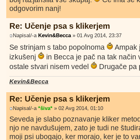
odgovorim nanj!
Re: Učenje psa s klikerjem
Napisal/-a
Kevin&Becca
» 01 Avg 2014, 23:37
Se strinjam s tabo popolnoma
Ampak ja
izkušenj
in Becca je pač na tak način 
ostale stvari nisem vedel
Drugače pa p
Kevin&Becca
Re: Učenje psa s klikerjem
Napisal/-a
*šiva*
» 02 Avg 2014, 01:10
Seveda je slabo poznavanje kliker metod
njo ne navdušujem, zato je tudi ne študi
moji psi ubogajo, ker morajo, ker je to v