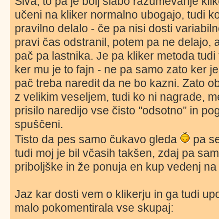
Šiva, to pa je bolj slabo razumevanje kl
učeni na kliker normalno ubogajo, tudi ko 
pravilno delalo - če pa nisi dosti variabil
pravi čas odstranil, potem pa ne delajo,
pač pa lastnika. Je pa kliker metoda tudi
ker mu je to fajn - ne pa samo zato ker je 
pač treba naredit da ne bo kazni. Zato ob
z velikim veseljem, tudi ko ni nagrade, 
prisilo naredijo vse čisto ''odsotno'' in 
spuščeni.
Tisto da pes samo čukavo gleda
pa se 
tudi moj je bil včasih takšen, zdaj pa sa
priboljške in že ponuja en kup vedenj na
Jaz kar dosti vem o klikerju in ga tudi u
malo pokomentirala vse skupaj: