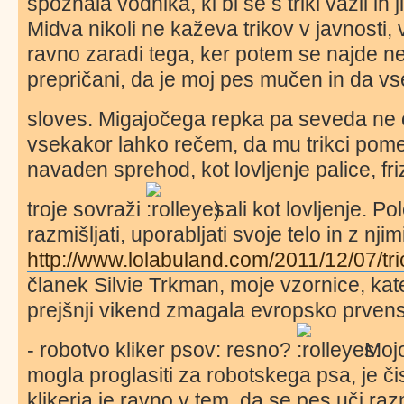
spoznala vodnika, ki bi se s triki važil in 
Midva nikoli ne kaževa trikov v javnosti, v
ravno zaradi tega, ker potem se najde ne 
prepričani, da je moj pes mučen in da vs
sloves. Migajočega repka pa seveda ne 
vsekakor lahko rečem, da mu trikci pomen
navaden sprehod, kot lovljenje palice, fri
troje sovraži
) ali kot lovljenje. Po
razmišljati, uporabljati svoje telo in z nji
http://www.lolabuland.com/2011/12/07/tric
članek Silvie Trkman, moje vzornice, kate
prejšnji vikend zmagala evropsko prvenstv
- robotvo kliker psov: resno?
Mojo
mogla proglasiti za robotskega psa, je či
klikerja je ravno v tem, da se pes uči raz