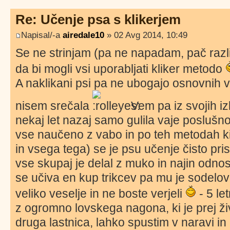
Re: Učenje psa s klikerjem
Napisal/-a
airedale10
» 02 Avg 2014, 10:49
Se ne strinjam (pa ne napadam, pač razl
da bi mogli vsi uporabljati kliker metodo
A naklikani psi pa ne ubogajo osnovnih 
nisem srečala
Vem pa iz svojih i
nekaj let nazaj samo gulila vaje poslušno
vse naučeno z vabo in po teh metodah ki j
in vsega tega) se je psu učenje čisto prisk
vse skupaj je delal z muko in najin odnos
se učiva en kup trikcev pa mu je sodelo
veliko veselje in ne boste verjeli
- 5 le
z ogromno lovskega nagona, ki je prej ži
druga lastnica, lahko spustim v naravi in b