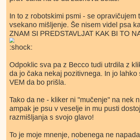
In to z robotskimi psmi - se opravičujem 
vsekano mišljenje. Še nisem videl psa kat
ZNAM SI PREDSTAVLJAT KAK BI TO N
Odpoklic sva pa z Becco tudi utrdila z kli
da jo čaka nekaj pozitivnega. In jo lahko
VEM da bo prišla.
Tako da ne - kliker ni "mučenje" na nek n
ampak je psu v veselje in mu pusti dost
razmišljanja s svojo glavo!
To je moje mnenje, nobenega ne napadam,