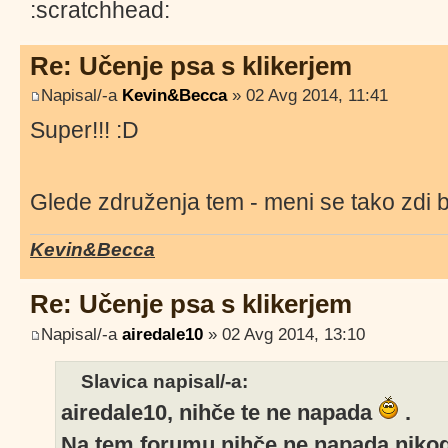
Re: Učenje psa s klikerjem
Napisal/-a
Kevin&Becca
» 02 Avg 2014, 11:41
Super!!! :D
Glede združenja tem - meni se tako zdi b
Kevin&Becca
Re: Učenje psa s klikerjem
Napisal/-a
airedale10
» 02 Avg 2014, 13:10
Slavica napisal/-a:
airedale10, nihče te ne napada
.
Na tem forumu nihče ne napada nikog