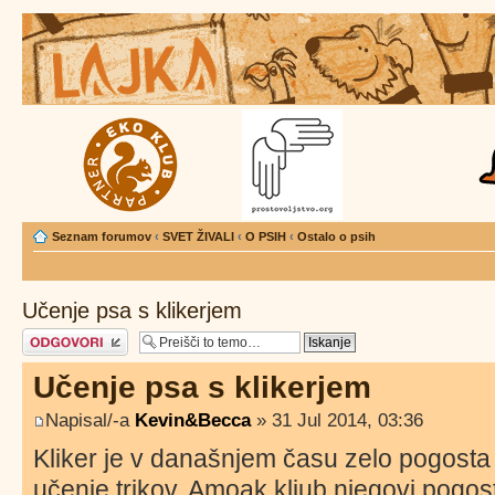
Seznam forumov
‹
SVET ŽIVALI
‹
O PSIH
‹
Ostalo o psih
Učenje psa s klikerjem
Napiši odgovor
Učenje psa s klikerjem
Napisal/-a
Kevin&Becca
» 31 Jul 2014, 03:36
Kliker je v današnjem času zelo pogost
učenje trikov. Amoak kljub njegovi pogo