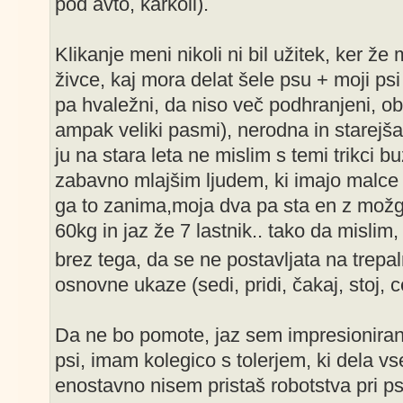
pod avto, karkoli).
Klikanje meni nikoli ni bil užitek, ker že 
živce, kaj mora delat šele psu + moji psi
pa hvaležni, da niso več podhranjeni, ob
ampak veliki pasmi), nerodna in starejša 
ju na stara leta ne mislim s temi trikci b
zabavno mlajšim ljudem, ki imajo malce v
ga to zanima,moja dva pa sta en z možg
60kg in jaz že 7 lastnik.. tako da mislim
brez tega, da se ne postavljata na trepa
osnovne ukaze (sedi, pridi, čakaj, stoj, ce
Da ne bo pomote, jaz sem impresionira
psi, imam kolegico s tolerjem, ki dela v
enostavno nisem pristaš robotstva pri psi