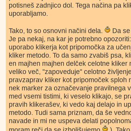
potisneš zadnjico dol. Tega načina pa klik
uporabljamo.
Tako, to so osnovni načini dela.
Da se 
Je pa nekaj, na kar je potrebno opozoriti:
uporabo klikerja kot pripomočka za učen
kliker metodo. To da samo zvabiš psa, kl
en majhen majhen delček celotne kliker m
veliko več, ''zapoveduje'' celotno življen
pravzaprav kliker kot pripomoček sploh 
nek marker za označevanje pravilnega ved
med vsemi tistimi, ki veselo klikajo, se 
pravih klikerašev, ki vedo kaj delajo in up
metodo. Tudi sama priznam, da še vedno
navade in mi ne uspeva delati popolnoma
moram reči da se izboljšujemo
). Tako