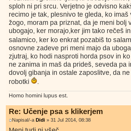
sploh ni pri srcu. Verjetno je odvisno k
recimo je tak, plesnivo te gleda, ko imaš 
žogo, moram pa priznat, da je meni bolj v
ubogajo, ker morajo,ker jim tako rečeš in
salamico, ker ko enkrat pozabiš to salam
osnovne zadeve pri meni majo da ubogajo
zjutraj, ko hodi nasproti horda psov in ko
ne zanima in maš da prideš, seveda pa im
dovolj gibanja in ostale zaposlitve, da n
robotki
.
Homo homini lupus est.
Re: Učenje psa s klikerjem
Napisal/-a
Didi
» 31 Jul 2014, 08:38
Meni tudi ni všeč