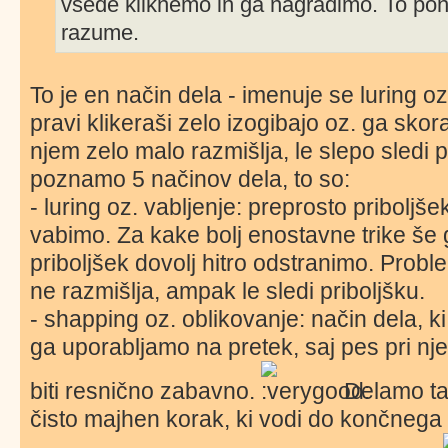
vsede kliknemo in ga nagradimo. To pon
razume.
To je en način dela - imenuje se luring oz
pravi klikeraši zelo izogibajo oz. ga skora
njem zelo malo razmišlja, le slepo sledi 
poznamo 5 načinov dela, to so:
- luring oz. vabljenje: preprosto priboljše
vabimo. Za kake bolj enostavne trike še g
priboljšek dovolj hitro odstranimo. Probl
ne razmišlja, ampak le sledi priboljšku.
- shapping oz. oblikovanje: način dela, k
ga uporabljamo na pretek, saj pes pri nj
biti resnično zabavno.
Delamo ta
čisto majhen korak, ki vodi do končnega 