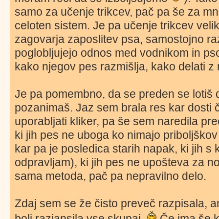
samo za učenje trikcev, pač pa še za mn
celoten sistem. Je pa učenje trikcev velik
zagovarja zaposlitev psa, samostojno razm
poglobljujejo odnos med vodnikom in ps
kako njegov pes razmišlja, kako delati z 
Je pa pomembno, da se preden se lotiš d
pozanimaš. Jaz sem brala res kar dosti
uporabljati kliker, pa še sem naredila pre
ki jih pes ne uboga ko nimajo priboljškov
kar pa je posledica starih napak, ki jih 
odpravljam), ki jih pes ne upošteva za no
sama metoda, pač pa nepravilno delo.
Zdaj sem se že čisto preveč razpisala
bolj razjansila vse skupaj.
Če ima še k