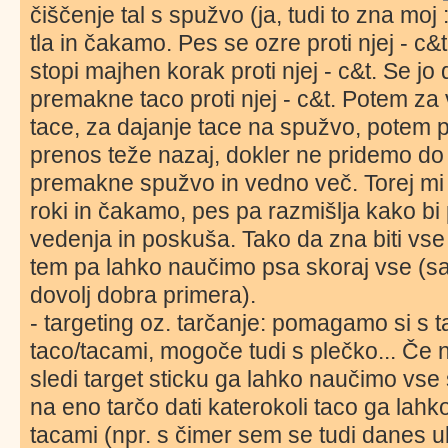
čiščenje tal s spužvo (ja, tudi to zna moj
tla in čakamo. Pes se ozre proti njej - c&
stopi majhen korak proti njej - c&t. Se jo
premakne taco proti njej - c&t. Potem za 
tace, za dajanje tace na spužvo, potem 
prenos teže nazaj, dokler ne pridemo do
premakne spužvo in vedno več. Torej mi
roki in čakamo, pes pa razmišlja kako bi
vedenja in poskuša. Tako da zna biti vse
tem pa lahko naučimo psa skoraj vse (saj
dovolj dobra primera).
- targeting oz. tarčanje: pomagamo si s t
taco/tacami, mogoče tudi s plečko... Č
sledi target sticku ga lahko naučimo vse 
na eno tarčo dati katerokoli taco ga la
tacami (npr. s čimer sem se tudi danes u