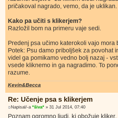
pričakoval nagrado, vemo, da je uklikan.
Kako pa učiti s klikerjem?
Razložil bom na primeru vaje sedi.
Predenj psa učimo katerokoli vajo mora bi
Potek: Psu damo priboljšek za povohat i
videl ga pomikamo vedno bolj nazaj - vs
vsede kliknemo in ga nagradimo. To pon
razume.
Kevin&Becca
Re: Učenje psa s klikerjem
Napisal/-a
*šiva*
» 31 Jul 2014, 07:40
Poznam ogromno ljudi, ki obožuje kliker