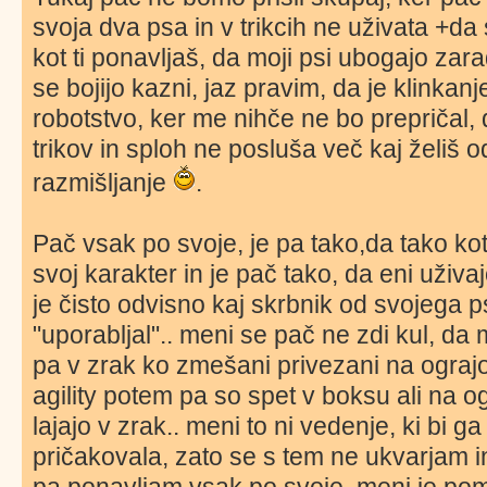
svoja dva psa in v trikcih ne uživata +da
kot ti ponavljaš, da moji psi ubogajo zara
se bojijo kazni, jaz pravim, da je klinka
robotstvo, ker me nihče ne bo prepričal, 
trikov in sploh ne posluša več kaj želiš o
razmišljanje
.
Pač vsak po svoje, je pa tako,da tako kot 
svoj karakter in je pač tako, da eni uživaj
je čisto odvisno kaj skrbnik od svojega p
"uporabljal".. meni se pač ne zdi kul, da m
pa v zrak ko zmešani privezani na ograj
agility potem pa so spet v boksu ali na
lajajo v zrak.. meni to ni vedenje, ki bi g
pričakovala, zato se s tem ne ukvarjam i